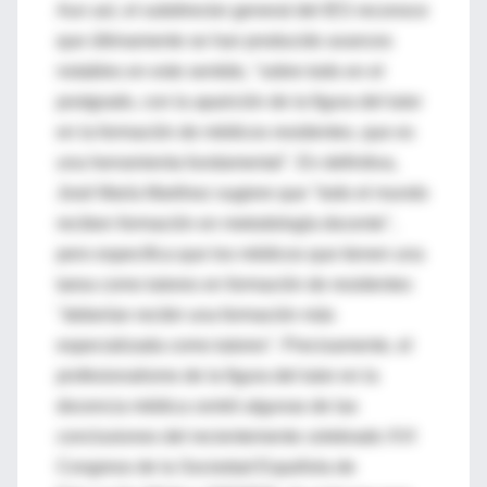
Aun así, el subdirector general del IES reconoce
que últimamente se han producido avances
notables en este sentido, "sobre todo en el
postgrado, con la aparición de la figura del tutor
en la formación de médicos residentes, que es
una herramienta fundamental". En definitiva,
José María Martínez sugiere que "todo el mundo
reciben formación en metodología docente",
pero especifica que los médicos que tienen una
tarea como tutores en formación de residentes
"deberían recibir una formación más
especializada como tutores". Precisamente, el
profesionalismo de la figura del tutor en la
docencia médica centró algunas de las
conclusiones del recientemente celebrado XVI
Congreso de la Sociedad Española de