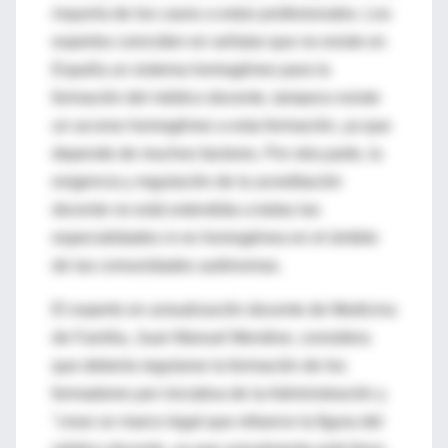
mayoría de los casos a estos profesionales. Los
expertos coinciden en señalar que no existe en
España un sistema homogéneo para la
formación del médico docente, tampoco existe
un acceso homogéneo a esta formación, ya que
depende de muchos factores. Por otra parte, la
exigencia y regulación de la acreditación
docente no está extendida a todas las
especialidades ni es homogénea en el ámbito
de las comunidades autónomas.
El experto en actualización docente de Medicina
de Familia, Juan Manuel Mendive, considera
que debería regularse la formación de los
formadores por iniciativa de la Administración y
"crear un marco legal que refuerce la figura del