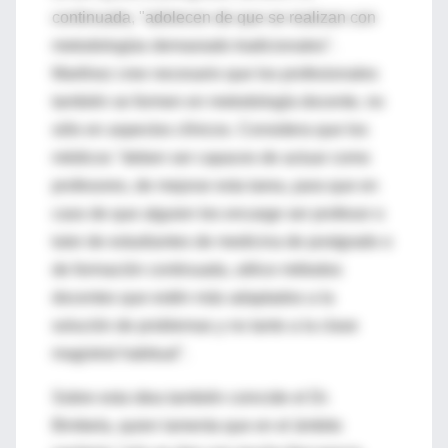
continuada, "adolecen de que se realizan con
metodologías demasiado tradicionales".
Martínez cree necesario que los profesionales
también se formen en metodología docente, no
sólo en aspectos clínicos. Considera que los
médicos "deben ser capaces de actuar como
profesores, de mejorar esta tarea, para que en
caso de que alguien les encarge ser profesor o
tutor de estudiantes de medicina de postgrado o
de formación continuada, utilice métodos
docentes que estén más adaptados a la
solución de problemas y no tanto a la clase
magistral habitual".
Sobre esta idea también coincide el Dr.
Bimbela, quien lamenta que en el ámbito