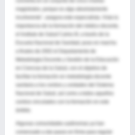
convierta en un conjunto de cinco charlas
magistrales, porque es algo absolutamente
incoherente", asegura este especialista. Vista la
importancia de la formación del médico docente,
el Instituto de Salud Carlos III, a través de la
Escuela Nacional de Sanidad, puso en marcha
a finales de 2002 el Departamento de
Metodología Docente y Gestión de la Educación
en Ciencias de la Salud, con el objetivo de
facilitar la formación en metodología docente
sanitaria a los centros y unidades del Sistema
Nacional de Salud, así como a todos aquellos
centros vinculados con la formación en este
ámbito.
Algunas comunidades autónomas ya han
comenzado a dar pasos en firme para regular