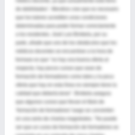
médico docente, ya que actualmente está lleno
de debilidades". Mendive cree que es necesario
que los tutores acrediten unas condiciones
determinadas para poder formar correctamente
a los residentes. José Luis Bimbela, por su
parte, añade que uno de los obstáculos que los
médicos docentes se encuentran a la hora de
formase es que "no hay una buena oferta al
respecto, hay pocos cursos que sean de
formación de formadores como tales y la poca
oferta que hay en esta línea no siempre tiene la
calidad que debería tener". Bimbela asegura
que algunos cursos que llevan el título de
‘formación de formadores’ luego se convierten
en una serie de charlas magistrales. "No puede
ser que un curso de formación de formadores se