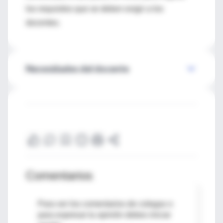
los requisitos que se deben exigir a los
docentes.
Necesidades del docente
Comentarios
Para ver los comentarios de colegas o
para expresar tu opinión debes iniciar