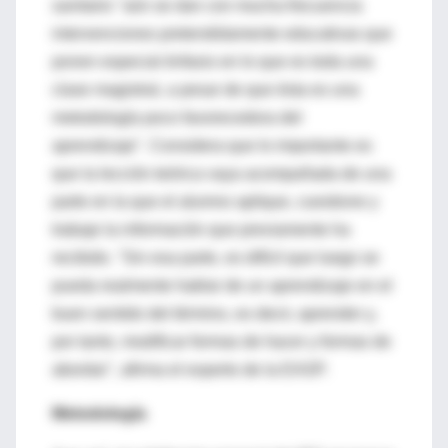
sanitario "aún se dan con mucha frecuencia
intervenciones pretendidamente educativas que
ponen especial énfasis en lo que es toda una
clase magistral, a pesar de que ésta es una
metodología poco favorecedora del
aprendizaje". Considera que lo importante es
que la lección teórica vaya acompañada de una
parte en la que el alumno aplique, cuestione y
trabaje la información que previamente ha
recibido. "Sin esa parte, es difícil que luego se
pueda realmente hablar de un aprendizaje en el
buen sentido del término, es decir, aprender y,
por tanto, modificar formas de hacer y formas de
abordar", afirma el experto de la EASP.
Metodología