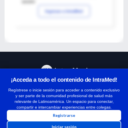
sesión
Ingresar a IntraMed
¡Acceda a todo el contenido de IntraMed!
Centro de Ayuda
Regístrese o inicie sesión para acceder a contenido exclusivo
y ser parte de la comunidad profesional de salud más
relevante de Latinoamérica. Un espacio para conectar,
Términos y condiciones
compartir e intercambiar experiencias entre colegas.
| Políticas de privacidad
Registrarse
| Todos los derechos reservados | Copyright 1997-2026
Iniciar sesión