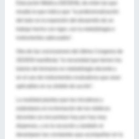
Educación Médica (SEDEM), de entre las que
resalta la que indica que "la profesionalización
del tutor es la expresión del desarrollo de un
trabajo hecho con rigor, con la metodología e
instrumentos adecuados".
Otra de las conclusiones del último Congreso de
SEDEM manifiesta "la necesidad que tienen los
tutores de formarse en metodología docente y
en el uso de instrumentos evaluativos que sean
aplicables en su ámbito de acción".
La realidad plantea que las iniciativas y
estándares en la formación de los médicos
docentes se encuentran hoy por hoy muy
dispersos, y es la vocación y también el
desamparo las constantes que acompañan en la