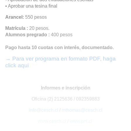
• Aprobar una tesina final
Arancel:
550 pesos
Matrícula :
20 pesos.
Alumnos pregrado :
400 pesos
Pago hasta 10 cuotas con interés, documentado.
→ Para ver programa en formato PDF, haga
click aqui
Informes e inscripción
Oficina (2) 2125636 / 092359883
info@cesch.cl
/
mthomas@cesch.cl
www.cesch.cl
/
www.pnl.cl