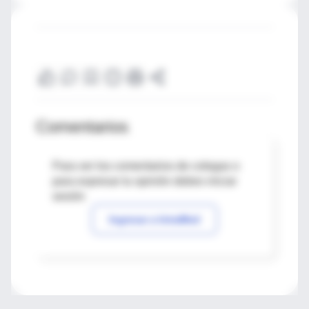
Comentarios
Para ver los comentarios de colegas o
para expresar tu opinión debes iniciar
sesión
Ingresar a IntraMed