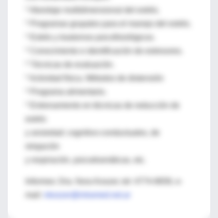
* Abordaje multidimensional del estrés.
* Programas grupales para el manejo del estrés.
* Estrés y trastornos psicofisiológicos.
* Conocimiento e identificación de estresores.
* Técnicas de evaluación.
* Actividad física. Métodos de distensión
* Programa alimentario.
* Entrenamiento en técnicas de reducción de
estrés
y ansiedad: cognitivo-conductuales, de
relajación
y respiración, psicodramáticas, etc.
Informes: Dra. Nora Koszer, tel: 4774-8658, e-
mail:
nkoszer@intramed.net.ar