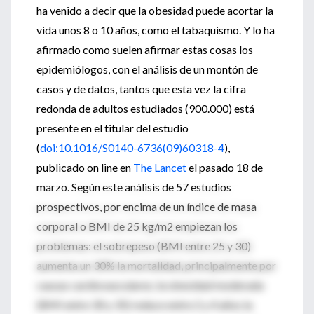
ha venido a decir que la obesidad puede acortar la
vida unos 8 o 10 años, como el tabaquismo. Y lo ha
afirmado como suelen afirmar estas cosas los
epidemiólogos, con el análisis de un montón de
casos y de datos, tantos que esta vez la cifra
redonda de adultos estudiados (900.000) está
presente en el titular del estudio
(
doi:10.1016/S0140-6736(09)60318-4
),
publicado on line en
The Lancet
el pasado 18 de
marzo. Según este análisis de 57 estudios
prospectivos, por encima de un índice de masa
corporal o BMI de 25 kg/m2 empiezan los
problemas: el sobrepeso (BMI entre 25 y 30)
aumenta un 30% la mortalidad, principalmente por
causas cardiovasculares; la obesidad moderada
(BMI entre 30 y 35) reduce entre 2 y 4 años la