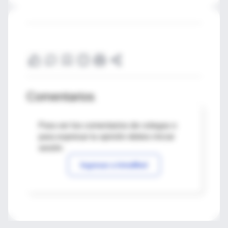
Comentarios
Para ver los comentarios de colegas o
para expresar tu opinión debes iniciar
sesión
Ingresar a IntraMed