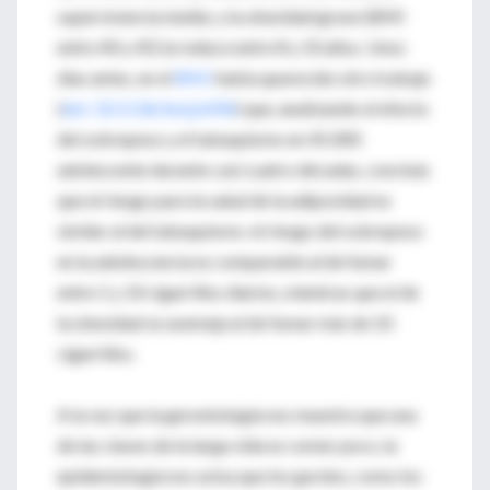
supervivencia media; y la obesidad grave (BMI
entre 40 y 45) la reduce entre 8 y 10 años. Unos
días antes, en el
BMJ
había aparecido otro trabajo
(
doi: 10.1136/bmj.b496
) que, analizando el efecto
del sobrepeso y el tabaquismo en 45.000
adolescente durante casi cuatro décadas, concluía
que el riesgo para la salud de la adiposidad es
similar al del tabaquismo: el riesgo del sobrepeso
en la adolescencia es comparable al de fumar
entre 1 y 10 cigarrillos diarios, mientras que el de
la obesidad se asemeja al de fumar más de 10
cigarrillos.
A la vez que la gerontología nos muestra que una
de las claves de la larga vida es comer poco, la
epidemiología nos avisa que los gordos, como los