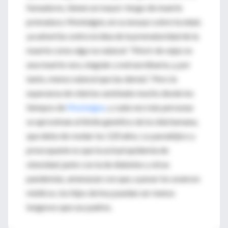
fumadores, tienen un mayor riesgo de muerte
prematura. Montaigne, en su ensayo sobre la edad,
ya advertía contra la idea de la prematuridad de la
muerte como algo no natural: “Morir de vejez es
una muerte rara, singular y extraordinaria, y, por
tanto, menos natural que las demás”. Pero la
esperanza de vida ha cambiado mucho desde los
tiempos de
Montaigne
, y cada vez más personas
se aproximan al límite genético de la vida humana,
que debe de rondar los 120 años. Lo paradójico y
preocupante es que la actual epidemia de
obesidad, junto con la de diabetes y otras
pandemias, amenazan con que, a pesar los avances
médicos, los hijos de hoy puedan ser menos
longevos que sus padres.