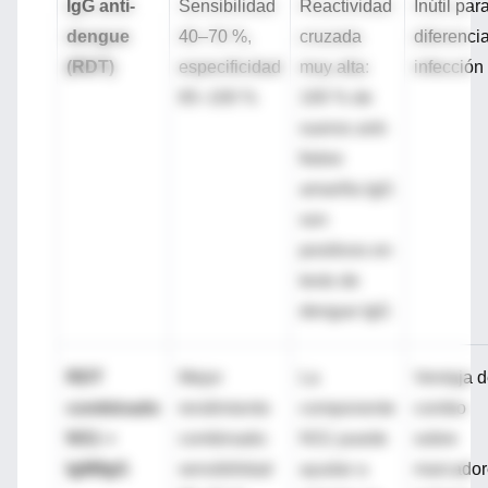
IgG anti-
Sensibilidad
Reactividad
Inútil par
dengue
40–70 %,
cruzada
diferenci
(RDT)
especificidad
muy alta
:
infección
65–100 %
100 % de
sueros anti-
fiebre
amarilla IgG
son
positivos en
tests de
dengue IgG
RDT
Mejor
La
Ventaja d
combinado
rendimiento
componente
combo
NS1 +
combinado:
NS1 puede
sobre
IgM/IgG
sensibilidad
ayudar a
marcador