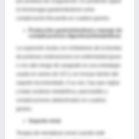
por pruebas de coagulación. Es prudente vigilar
la hemorragia gastrointestinal como
complicación frecuente en cuadros graves.
Protección gastrointestinal y manejo de
complicaciones digestivas/metabólicas
La supresión ácida
con inhibidores de la bomba
de protones endovenosos en enfermedad grave
o con alto riesgo de sangrado es una estrategia
usada en series de UCI y se incluye dentro del
soporte recomendado. A su vez, hay que
vigilar
y tratar
acidosis metabólica
, pancreatitis y
complicaciones abdominales en cuadros
graves.
Soporte renal
Terapia de reemplazo renal
cuando esté