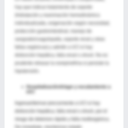
hay que indicar tratamiento de soporte
(hidratación y reanimación hemodinámica
individualizada, oxigenación según necesidad,
protección gastrointestinal, manejo de
sangrado/coagulopatía, soporte renal y otras
fallas orgánicas) y admitir a UCI si hay
disfunción hepática, falla renal o
shock
. No es
prudente retrasar la norepinefrina si persiste la
hipotensión.
Hospitalización/
triage
y escalamiento a
UCI
Ingresar/derivar precozmente a UCI
si hay
disfunción hepática
,
falla renal
o
shock
, por el
riesgo de deterioro rápido y falla multiorgánica.
De inmediato, monitorizar
estado