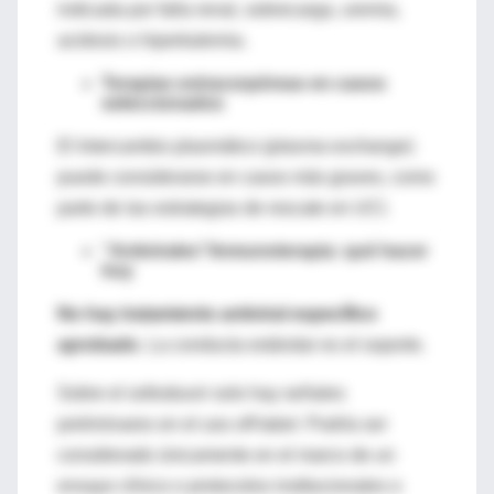
indicada por falla renal, sobrecarga, uremia,
acidosis o hiperkalemia.
Terapias extracorpóreas en casos
seleccionados
El Intercambio plasmático (
plasma exchange
)
puede considerarse en casos más graves, como
parte de las estrategias de rescate en UCI
.
“Antivirales”/inmunoterapia: qué hacer
hoy
No hay tratamiento antiviral específico
aprobado
. La conducta estándar es el soporte.
Sobre el sofosbuvir
solo hay señales
preliminares en el uso
off‑label
. Podría ser
consdierado únicamente en el
marco de un
ensayo clínico
o protocolos institucionales o