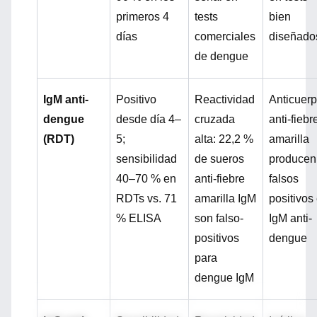
primeros 4
tests
bien
días
comerciales
diseñado
de dengue
IgM anti-
Positivo
Reactividad
Anticuer
dengue
desde día 4–
cruzada
anti-fiebr
(RDT)
5;
alta
: 22,2 %
amarilla
sensibilidad
de sueros
producen
40–70 % en
anti-fiebre
falsos
RDTs vs. 71
amarilla IgM
positivos
% ELISA
son falso-
IgM anti-
positivos
dengue
para
dengue IgM