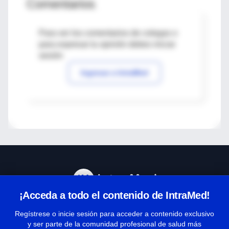
Comentarios
Para ver los comentarios de colegas o
para expresar tu opinión debes iniciar
sesión
Ingresar a IntraMed
¡Acceda a todo el contenido de IntraMed!
Centro de Ayuda
Regístrese o inicie sesión para acceder a contenido exclusivo
y ser parte de la comunidad profesional de salud más