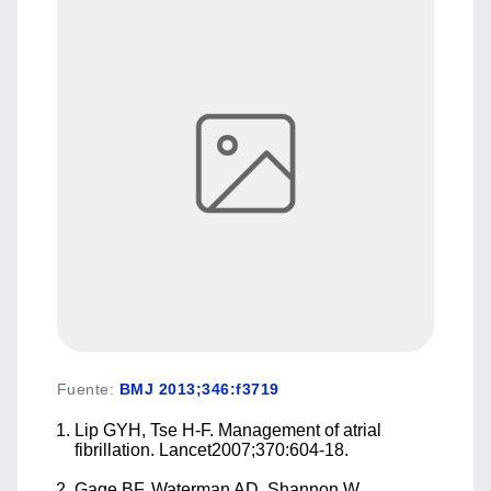
Fuente
:
BMJ 2013;346:f3719
Lip GYH, Tse H-F. Management of atrial
fibrillation. Lancet2007;370:604-18.
Gage BF, Waterman AD, Shannon W,