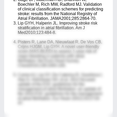
Boechler M, Rich MW, Radford MJ. Validation
of clinical classification schemes for predicting
stroke: results from the National Registry of
Atrial Fibrillation. JAMA2001;285:2864-70.
Lip GYH, Halperin JL. Improving stroke risk
stratification in atrial fibrillation. Am J
Med2010;123:484-8.
Pisters R, Lane DA, Nieuwlaat R, De Vos CB,
Crijns HJGM, Lip GYH. A novel user-friendly
score (HAS-BLED) to assess 1-year risk of
major bleeding in patients with atrial
fibrillation: the Euro Heart Survey.
Chest2010;138:1093-100.
Camm AJ, Lip GY, De Caterina R, Savelieva I,
Atar D, Hohnloser SH, et al. 2012 focused
update of the ESC guidelines for the
management of atrial fibrillation: an update of
the 2010 ESC guidelines for the management
of atrial fibrillation. Eur Heart J2012;33:2719-
47.