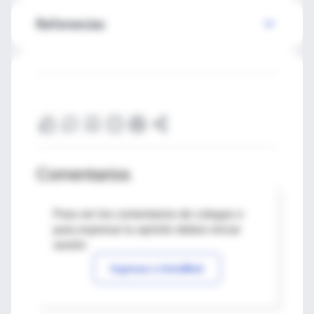
Referencias
Comentarios
Para ver los comentarios de colegas o
para expresar tu opinión debes iniciar
sesión
Ingresar a IntraMed