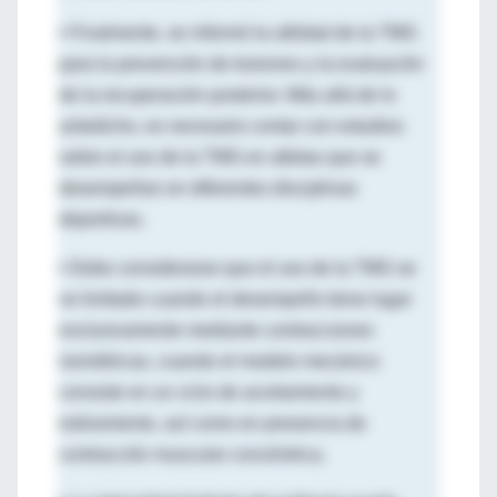
•
Finalmente, se informó la utilidad de la TMG
para la prevención de lesiones y la evaluación
de la recuperación posterior. Más allá de lo
antedicho, es necesario contar con estudios
sobre el uso de la TMG en atletas que se
desempeñan en diferentes disciplinas
deportivas.
•
Debe considerarse que el uso de la TMG se
ve limitado cuando el desempeño tiene lugar
exclusivamente mediante contracciones
isométricas, cuando el modelo mecánico
consiste en un ciclo de acortamiento y
estiramiento, así como en presencia de
contracción muscular concéntrica.