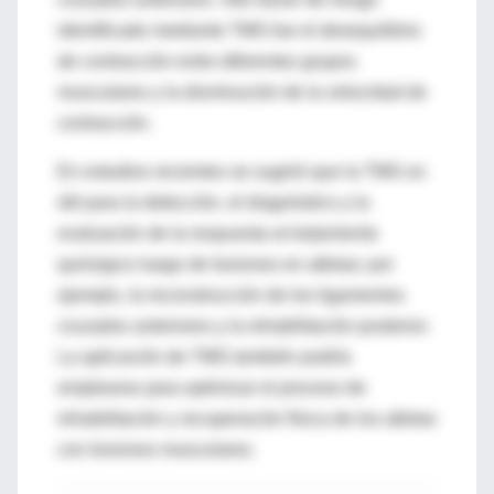
identificado mediante TMG fue el desequilibrio
de contracción entre diferentes grupos
musculares y la disminución de la velocidad de
contracción.
En estudios recientes se sugirió que la TMG es
útil para la detección, el diagnóstico y la
evaluación de la respuesta al tratamiento
quirúrgico luego de lesiones en atletas; por
ejemplo, la reconstrucción de los ligamentos
cruzados anteriores y la rehabilitación posterior.
La aplicación de TMG también podría
emplearse para optimizar el proceso de
rehabilitación y recuperación física de los atletas
con lesiones musculares.