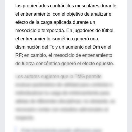
las propiedades contráctiles musculares durante
el entrenamiento, con el objetivo de analizar el
efecto de la carga aplicada durante un
mesociclo o temporada. En jugadores de fútbol,
el entrenamiento isométrico generó una
disminución del Tc y un aumento del Dm en el
RF; en cambio, el mesociclo de entrenamiento
de fuerza concéntrica generó el efecto opuesto.
Los autores sugieren que la TMG permite
evaluar parámetros de utilidad para controlar e
individualizar la carga de entrenamiento para
atletas de diferentes disciplinas; no obstante, es
necesario contar con estudios adicionales al
respecto.
Esta herramienta puede utilizarse para