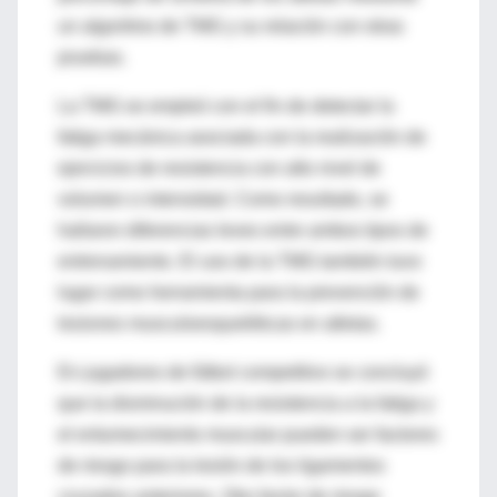
un algoritmo de TMG y su relación con otras
pruebas.
La TMG se empleó con el fin de detectar la
fatiga mecánica asociada con la realización de
ejercicios de resistencia con alto nivel de
volumen o intensidad. Como resultado, se
hallaron diferencias leves entre ambos tipos de
entrenamiento. El uso de la TMG también tuvo
lugar como herramienta para la prevención de
lesiones musculoesqueléticas en atletas.
En jugadores de fútbol competitivo se concluyó
que la disminución de la resistencia a la fatiga y
el entumecimiento muscular pueden ser factores
de riesgo para la lesión de los ligamentos
cruzados anteriores. Otro factor de riesgo