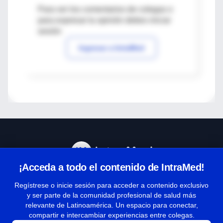
Para ver los comentarios de colegas o
para expresar tu opinión debes iniciar
sesión
Ingresar a IntraMed
¡Acceda a todo el contenido de IntraMed!
Centro de Ayuda
Regístrese o inicie sesión para acceder a contenido exclusivo
y ser parte de la comunidad profesional de salud más
relevante de Latinoamérica. Un espacio para conectar,
Términos y condiciones
compartir e intercambiar experiencias entre colegas.
| Políticas de privacidad