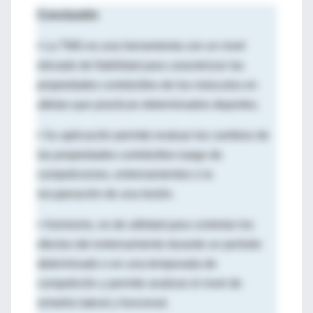
Conclusión
•
La TMG es una herramienta con un nivel
elevado de fiabilidad para caracterizar las
propiedades contráctiles de los músculos en
atletas que practican determinados deportes.
•
Su aplicación permite evaluar los cambios de
las propiedades contráctiles luego de
competiciones, entrenamientos o la
recuperación de una lesión.
•
Asimismo, es de utilidad para controlar los
efectos del entrenamiento durante un período
determinado o en una temporada de
competición y permite analizar el nivel de
simetría lateral y funcional.