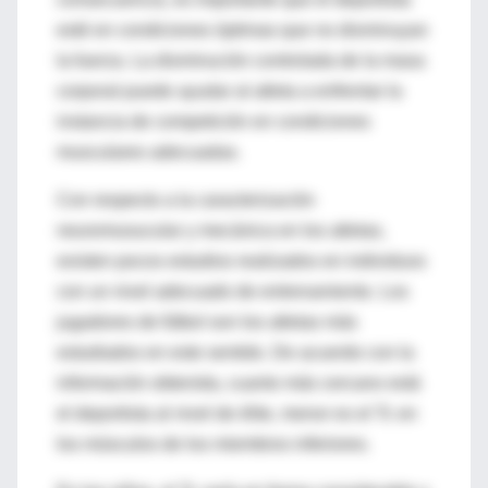
esté en condiciones óptimas que no disminuyan
la fuerza. La disminución controlada de la masa
corporal puede ayudar al atleta a enfrentar la
instancia de competición en condiciones
musculares adecuadas.
Con respecto a la caracterización
neuromusucular y mecánica en los atletas,
existen pocos estudios realizados en individuos
con un nivel adecuado de entrenamiento. Los
jugadores de fútbol son los atletas más
estudiados en este sentido. De acuerdo con la
información obtenida, cuanto más cercano está
el deportista al nivel de élite, menor es el Tc en
los músculos de los miembros inferiores.