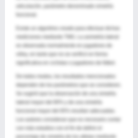
articulación, parámetro denominado simetría
funcional.
Existe un algoritmo creado para efectuar dichas
mediciones mediante TMG. La asimetría lateral
es observada normalmente en jugadores de
vóley, en tanto que no se verificó en forma
significativa en ciclistas o jugadores de fútbol.
De todos modos, los resultados mencionados
dependen de los parámetros que se consideren.
Se sugirió que la observación de una simetría
lateral mayor del 80% y de una simetría
funcional mayor del 65% resultan adecuadas.
Los autores consideran que es necesario contar
con más estudios con el fin de definir el
porcentaje de simetría de los atletas mediante