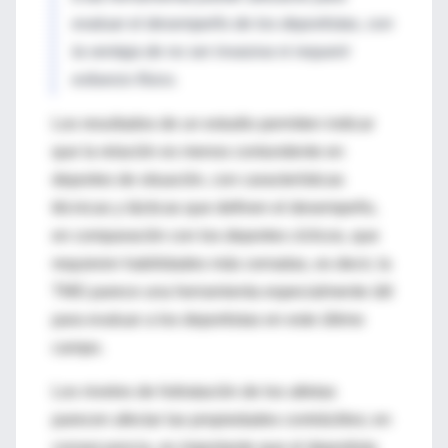
evaluar el desempeño de los deportistas, con
la ventaja de no ser invasiva ni requerir
esfuerzo físico.
Los resultados de un estudio permiten indicar
que la relación es menos contundente en
deportes de situación, con características
técnicas y tácticas que definen el desempeño,
en comparación con los deportes cíclicos, que
requieren habilidades más cerradas, es decir, la
TMG parece una herramienta especialmente útil
para evaluar a los deportistas en este último
campo.
Los niveles de hidratación de los atletas
parecen afectar las propiedades contráctiles; en
consecuencia, es importante que el deportista