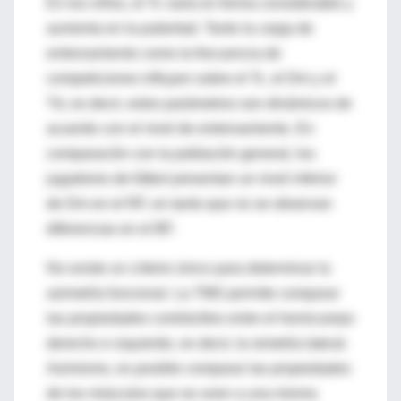
En los niños, el Tc varía en forma considerable y
aumenta en la pubertad. Tanto la carga de
entrenamiento como la frecuencia de
competiciones influyen sobre el Tc, el Dm y el
Td, es decir, estos parámetros son dinámicos de
acuerdo con el nivel de entrenamiento. En
comparación con la población general, los
jugadores de fútbol presentan un nivel inferior
de Dm en el RF, en tanto que no se observan
diferencias en el BF.
No existe un criterio único para determinar la
asimetría funcional. La TMG permite comparar
las propiedades contráctiles entre el hemicuerpo
derecho e izquierdo, es decir, la simetría lateral.
Asimismo, es posible comparar las propiedades
de los músculos que se unen a una misma