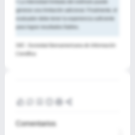
•
La intensidad limitada del estímulo puede
generar una limitación adicional. Finalmente, el
evaluador debe tener la experiencia suficiente
para lograr resultados fiables.
SIIC- Sociedad Iberoamericana de Información
Científica
Comentarios