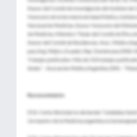
Asesor del Comité de Investigación del Instituto d
Honorario de la Secretaría de Salud Pública, Gobie
Nacional de Medicina. Asesor Honorario del Ministe
de Medicina. Miembro Titular del Comité de Ética de
Asesor del Comité de Residencias. Asoc. Médica Arge
para Arg, Méjico, Ecuador, Rep. Dominicana (2002-20
Trabajos publicados: Más de 150 trabajos publicados
Andes” - Asociación Médica Argentina 2001 - “Maest
Reconocimiento
El Dr. Carlos Bertolasi es declarado "ciudadano ilust
Un maestro de la Medicina argentina es homenajeado