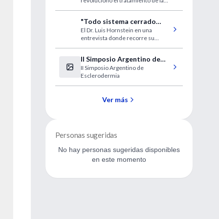
revolucionó el tratamiento de la
enfermedad coronaria en un
imperdible diálogo con IntraMed.
"Todo sistema cerrado
La historia de vida de un hombre
El Dr. Luis Hornstein en una
conduce a la muerte"
múltiple y notable.
entrevista donde recorre su
historia y reflexiona acerca del
estado de la psiquiatría.
II Simposio Argentino de
Reduccionismo, complejidad,
II Simposio Argentino de
Esclerodermia
conflictos internos y acuerdos de
Esclerodermia
una disciplina apasionante.
Ver más
Personas sugeridas
No hay personas sugeridas disponibles
en este momento