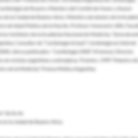
e Cardiología de Rosario. Miembro del Comité de Honor y Asesor
rno de la Ciudad de Buenos Aires. Miembro de número de la Acade
rio de Salud Pública de la Nación. Profesor Honorario UBA, Facul
 los Institutos de la Academia Nacional de Medicina. Tarea docen
ntina. Consultor de “Cardiología Actual”. Cardiología en Internet
04). Libros publicados: “Cardiología 2000” (4 tomos), Director.
 en revistas argentinas y extranjeras. Premios: 1999 “Maestro de
ro de la Medicina”. Prensa Médica Argentina.
re" de As As
 en la ciudad de Buenos Aires.