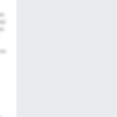
mia
tad
te:
 los