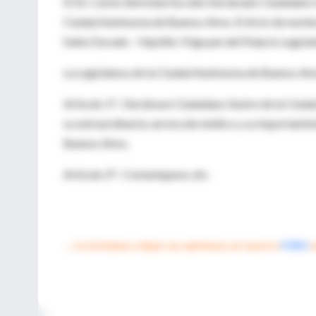
El Dr. Carlos Bertolasi ha sido Declarado Ciudadano I
Ciudad Autónoma de Buenos Aires. El Acto de nombram
Salón Dorado - Hipólito Yrigoyen del Palacio Legisla
La Legislatura de la Ciudad Autónoma de Buenos Air
Artículo 1°.- Declárase Ciudadano Ilustre de la Ciud
su extraordinaria carrera de médico y su importantí
Buenos Aires.
Artículo 2°.- Comuníquese, etc.
→ Lo invitamos a dejar sus opiniones en nuestro
FORO
e