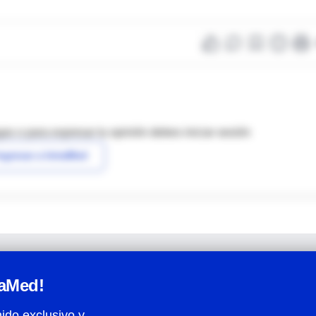
as o para expresar tu opinión debes iniciar sesión
ngresar a IntraMed
raMed!
ido exclusivo y