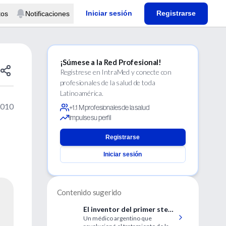
Iniciar sesión
Registrarse
tos
Notificaciones
¡Súmese a la Red Profesional!
Regístrese en IntraMed y conecte con
profesionales de la salud de toda
Latinoamérica.
2010
+1.1 M profesionales de la salud
Impulse su perfil
Registrarse
Iniciar sesión
Contenido sugerido
El inventor del primer stent
Un médico argentino que
de aplicación masiva