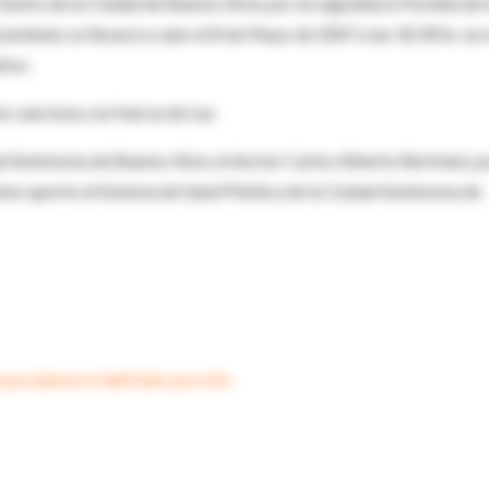
lustre de la Ciudad de Buenos Aires por la Legislatura Porteña de 
iento se llevará a cabo el 8 de Mayo de 2007 a las 18.30 hs. en 
tivo.
es sanciona con fuerza de Ley
ad Autónoma de Buenos Aires al doctor Carlos Alberto Bertolasi, p
simo aporte al Sistema de Salud Pública de la Ciudad Autónoma de
specialmente habilitado para ello.