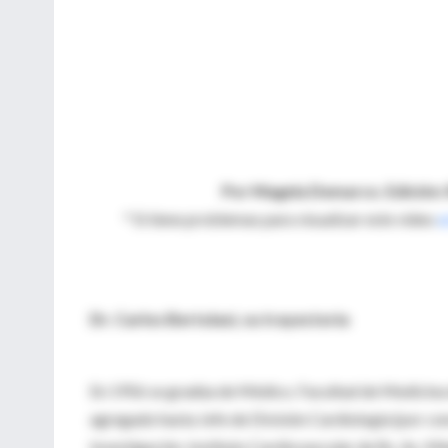
Por Magela Demarco. Edición:
* Si tiene problemas para visualizar este video
a
Dr. Carlos Bertolasi, su trayectoria
En 1956 se gradúa de Médico. Facultad de Medicina 
agregado hasta Jefe de División Cardiología (por con
Investigación. Instituto Cardiovascular de Bs. As. 