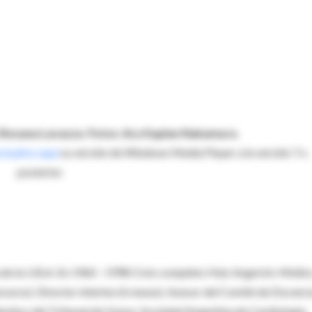
 Roxana Lavazza. Fotos: Ary Kaplan Nakamura.
ctualice aquí
su versión de Windows Media Player a la versión 7 o
posterior.
de la U.B.A. En 1960 - 1998 Ciclo completo Htal. Argerich. Médic
curso). Director interino (6 meses). Asesor del Comité de Docenci
Miembro del Tribunal de Honor. Sociedad Argentina de Cardiología.