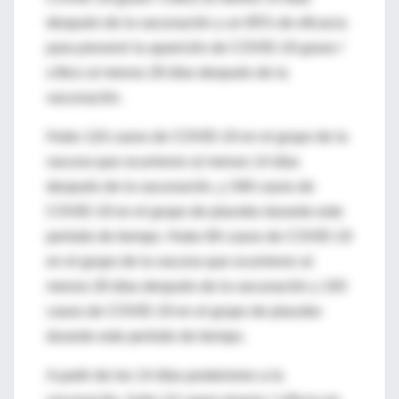
después de la vacunación y un 85% de eficacia
para prevenir la aparición de COVID-19 grave /
crítico al menos 28 días después de la
vacunación.
Hubo 116 casos de COVID-19 en el grupo de la
vacuna que ocurrieron al menos 14 días
después de la vacunación, y 348 casos de
COVID-19 en el grupo de placebo durante este
período de tiempo. Hubo 66 casos de COVID-19
en el grupo de la vacuna que ocurrieron al
menos 28 días después de la vacunación y 193
casos de COVID-19 en el grupo de placebo
durante este período de tiempo.
A partir de los 14 días posteriores a la