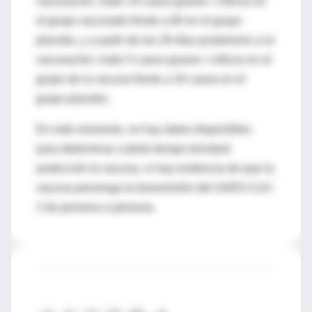
vacunación, hubo 14 casos graves / críticos en
el grupo vacunado frente a 60 en el grupo
placebo, y a partir de los 28 días posteriores a la
vacunación, hubo 5 casos graves / críticos en el
grupo de la vacuna frente a 34 casos en el
grupo placebo.
En este momento, no hay datos disponibles
para determinar cuánto tiempo brindará
protección la vacuna, ni hay evidencia de que la
vacuna prevenga la transmisión del SARS-CoV-
2 de persona a persona.