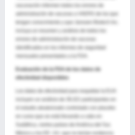
vacunación informen todos los errores de
administración de vacunas a VAERS de los que
tengan conocimiento y que Janssen Biotech Inc.
incluya un resumen y análisis de todos los
errores de administración de vacunas
identificados en los informes de seguridad
mensuales presentados a la FDA.
Evaluación de la FDA de los datos de
efectividad disponibles
Los datos de efectividad para respaldar la EUA
incluyen un análisis de 39,321 participantes en
el estudio aleatorizado controlado con placebo
en curso que se está llevando a cabo en
Sudáfrica, ciertos países de América del Sur,
México y los EE. UU. que no tenían evidencia