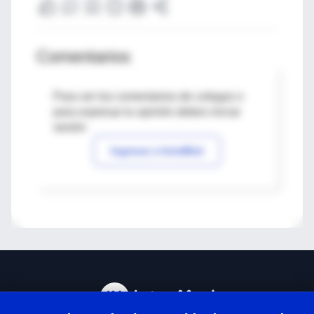
Comentarios
Para ver los comentarios de colegas o
para expresar tu opinión debes iniciar
sesión
Ingresar a IntraMed