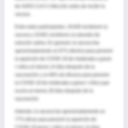
de SARS-CoV-2 infección antes de recibir la
vacuna.
Entre estos participantes, 19.630 recibieron la
vacuna y 19.691 recibieron un placebo de
solución salina. En general, la vacuna fue
aproximadamente un 67% efectiva para prevenir
la aparición de COVID-19 de moderada a grave
/ crítica al menos 14 días después de la
vacunación y un 66% de eficacia para prevenir
la COVID-19 de moderada a grave / crítica que
ocurra al menos 28 días después de la
vacunación.
Además, la vacuna fue aproximadamente un
77% eficaz para prevenir la aparición de
COVID-19 grave / crítico al menos 14 días