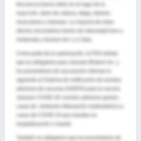
frecuencia fueron dolor en el lugar de la
inyección, dolor de cabeza, fatiga, dolores
musculares y náuseas. La mayoría de estos
efectos secundarios fueron de intensidad leve a
moderada y duraron de 1 a 2 días.
Como parte de la autorización, la FDA señala
que es obligatorio para Janssen Biotech Inc. y
los proveedores de vacunación informar lo
siguiente al Sistema de notificación de eventos
adversos de vacunas (VAERS) para la vacuna
Janssen COVID-19: eventos adversos graves,
casos de síndrome inflamación multisistémica y
casos de COVID-19 que resultan en
hospitalización o muerte.
También es obligatorio que los proveedores de