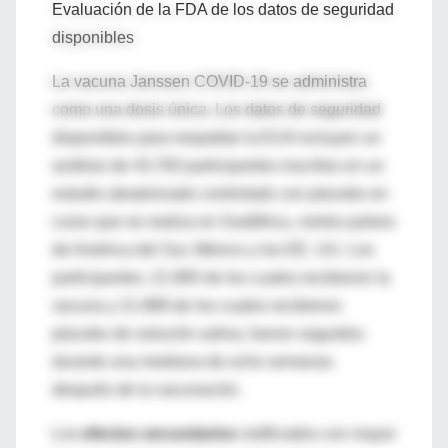
Evaluación de la FDA de los datos de seguridad
disponibles
La vacuna Janssen COVID-19 se administra
como una dosis única. Los datos de seguridad
disponibles para respaldar la EUA incluyen un
análisis de 43,783 participantes inscritos en un
estudio aleatorizado controlado con placebo en
curso que se realiza en Sudáfrica, ciertos países
de América del Sur, México y los EE. UU. Los
participantes, 21.895 de los cuales recibieron la
vacuna y 21.888 de los cuales recibieron
placebo de solución salina, fueron seguidos
durante una mediana de ocho semanas
después de la vacunación.
Los
efectos secundarios
notificados con mayor