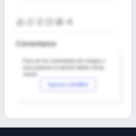
Comentarios
Para ver los comentarios de colegas o
para expresar tu opinión debes iniciar
sesión
Ingresar a IntraMed