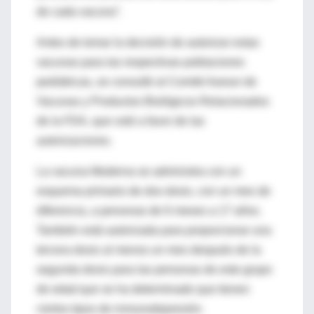
de cada vacuna”.
Antes de tomar la decisión de autorizar estas
vacunas para las respectivas poblaciones
pediátricas, se consultó al Comité Asesor de
Vacunas y Productos Biológicos Relacionados
de la FDA, que votó a favor de las
autorizaciones.
La vacuna Moderna se administra con un
esquema primario de dos dosis, con un mes de
diferencia, a personas de 6 meses a 17 años.
También está autorizada para proporcionar una
tercera dosis al menos un mes después de la
segunda dosis para las personas de este grupo
de edad que se ha determinado que tienen
ciertos tipos de inmunodepresión.