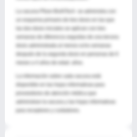
La vacuna Pfizer-BioNTech se administra con
un esquema primario de tres dosis en las que
las dos dosis iniciales se aplican con tres
semanas de diferencia seguidas de una tercera
dosis administrada al menos ocho semanas
después de la segunda dosis en personas de 6
meses a 4 años de edad. años.
La información sobre cada vacuna está
disponible en las hojas informativas para
proveedores de atención médica que
administran la vacuna y las hojas informativas
para receptores y cuidadores.