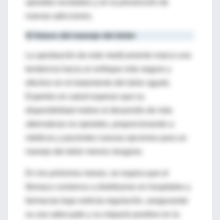
opioides recetados y en la prevención de
nuevas adicciones.
El futuro del manejo del dolor
La aprobación de este medicamento marca una
tendencia hacia un enfoque más seguro y
efectivo en el tratamiento del dolor agudo.
Expertos en salud esperan que su
disponibilidad motive el desarrollo de más
alternativas no opioides, proporcionando a
médicos y pacientes nuevas opciones para un
manejo del dolor menos riesgoso.
En los próximos meses, se espera que el
fármaco comience a distribuirse en hospitales y
farmacias bajo estricta regulación, asegurando
su uso adecuado y su impacto positivo en la