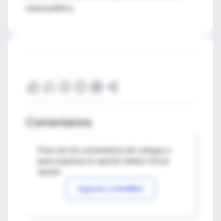
salud pública.
Comentarios
Para ver los comentarios de colegas o
para expresar tu opinión debes iniciar
sesión
Ingresar a IntraMed