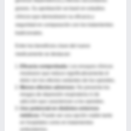
generan dependencia y efectos secundarios
graves. Su aprobación se basó en estudios
clínicos que demostraron su eficacia y
seguridad en comparación con los tratamientos
tradicionales.
Entre los beneficios clave del nuevo
medicamento se destacan:
Eficacia comprobada:
Los ensayos clínicos
mostraron que reduce significativamente el
dolor sin los efectos sedantes de los opioides.
Menos efectos adversos:
No presenta los
riesgos de depresión respiratoria ni de
adicción que caracterizan a los opioides.
Uso potencial en distintos entornos
médicos:
Puede ser una opción viable tanto
en hospitales como en tratamientos
ambulatorios.