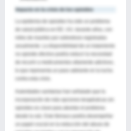
Impacto en la crisis de los opioides
La epidemia de opioides ha sido un problema
de salud pública en EE. UU. durante años, con
miles de muertes por sobredosis registradas
anualmente. La disponibilidad de un tratamiento
no opioide efectivo podría reducir la necesidad
de recurrir a medicamentos altamente adictivos,
lo que representa un paso adelante en la lucha
contra esta crisis.
Autoridades sanitarias han señalado que la
incorporación de más opciones terapéuticas sin
opioides es clave para abordar el problema
desde la raíz. Este fármaco podría desempeñar
un papel crucial en la reducción del abuso de