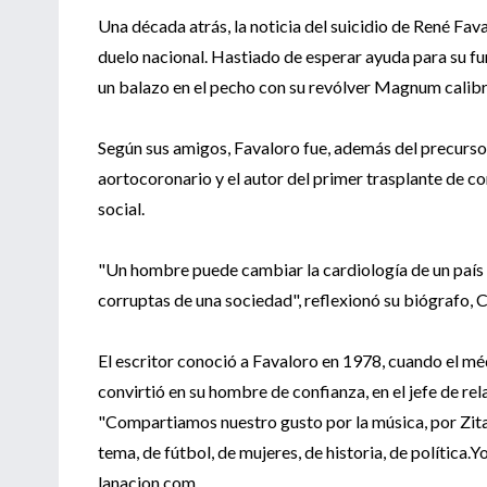
Una década atrás, la noticia del suicidio de René Fav
duelo nacional. Hastiado de esperar ayuda para su fun
un balazo en el pecho con su revólver Magnum calibre
Según sus amigos, Favaloro fue, además del precursor 
aortocoronario y el autor del primer trasplante de 
social.
"Un hombre puede cambiar la cardiología de un país y
corruptas de una sociedad", reflexionó su biógrafo, C
El escritor conoció a Favaloro en 1978, cuando el méd
convirtió en su hombre de confianza, en el jefe de re
"Compartiamos nuestro gusto por la música, por Zita
tema, de fútbol, de mujeres, de historia, de política.
lanacion.com.