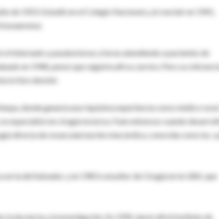
lio de 1923. Estudió en el Colegio Nacional y, al concluir en 1941,
d bonaerense.
izó el internado y pasaba horas y horas atendiendo a pacientes de
uado en 1948, pensó que seguiría allí su carrera. Pero su reticenci
 lo hizo desistir.
Pampa, donde ganaría una riquísima experiencia como médico rural
se especializó en cirugía torácica. Fuen entonces cuando desarroll
rugía directa de revascularización miocárdica, conocida como by- 
a en la del Salvador, y en 1983 consultor de Cirugía en la UBA, que
 docencia y la investigación. En 1992, lanzó allí el Instituto de