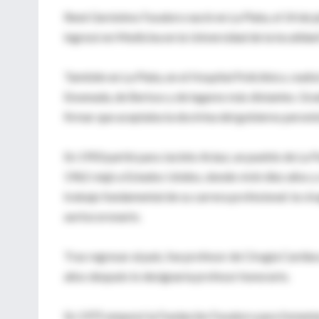
René Gerónimo Favaloro nació en La Plata, el 14 de ju
ingresó en Medicina en la Universidad de la localida
También en La Plata, en el Hospital Policlínico, real
Ensenada, de Berisso y de lugares más distantes. Grad
firmar que aceptaba la doctrina del gobierno peronista
En 1950 partió para Jacinto Aráuz, un pueblo de La 
1962 viajó a Estados Unidos, donde vivió diez años y 
trabajo fundamental de su carrera profesional: la ci
aortocoronario.
Tras regresar al país, fue profesor de Cirugía Cardíac
años después lo designaría profesor honorario.
En 1975 empezó la Fundación Favaloro para fomentar la