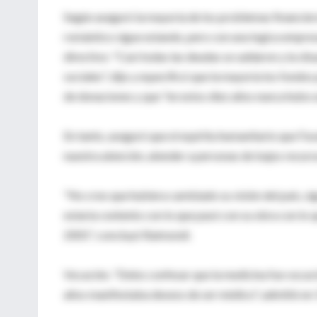
Según aseguró la mayoría de los problemas financier
romántico sigue estando, pero con una logica empresa
directivo: "Casi todas las deudas se saldaron y la s
sociales", dijo y especificó que la mayoría los fondo
de donaciones y que "en estos diez años nunca hubo u
En tanto, aseguró que el espíritu humanitario que Fava
nuestra atención, atender a personas de bajos recurso
"No creo que hubiera cambiado su visión del país, si
estaría contento con lo que pasó con su obra con lo q
2001", concluyó Raimondi.
Vocación. "Debo confesar que la medicina fue vocaci
años manifestaba deseos de ser médico", admitió en