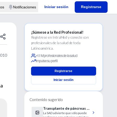
Iniciar sesión
Registrarse
tos
Notificaciones
¡Súmese a la Red Profesional!
Regístrese en IntraMed y conecte con
profesionales de la salud de toda
Latinoamérica.
2010
+1.1 M profesionales de la salud
Impulse su perfil
Registrarse
Iniciar sesión
la
Contenido sugerido
Transplante de páncreas en
La SAD advierte que sólo puede
personas diabéticas