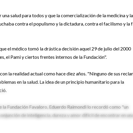
 una salud para todos y que la comercialización de la medicina y la
chaba contra el populismo y la dictadura, contra el facilismo y la f
que el médico tomó la drástica decisión aquel 29 de julio del 2000
s, el Pami y ciertos frentes internos de la Fundación".
 con la realidad actual como hace diez años. "Ninguno de sus recl
oblemas en la salud. La idea de un principio humanitario para la
ció.
 de la Fundación Favaloro, Eduerdo Raimondi lo recordó como "un
onjunción de inteligencia, dureza y amor difícil de encontrar en un