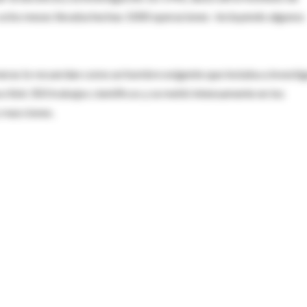
s ocho meses llevaba hechas 1000 operaciones -incluyendo algunos
meras lo recuerdan como un hombre exigente que instaba a investig
cribió 350 trabajos científicos y se metió intensamente en los
 reacciones.