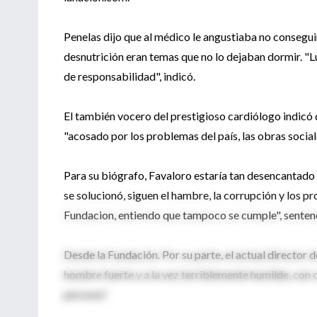
Penelas dijo que al médico le angustiaba no conseguir
desnutrición eran temas que no lo dejaban dormir. "Lu
de responsabilidad", indicó.
El también vocero del prestigioso cardiólogo indicó 
"acosado por los problemas del país, las obras sociale
Para su biógrafo, Favaloro estaría tan desencantado
se solucionó, siguen el hambre, la corrupción y los pr
Fundacion, entiendo que tampoco se cumple", senten
Desde la Fundación. Por su parte, el actual director
hombre fuerte y a la vez terriblemente humilde, con c
persona".