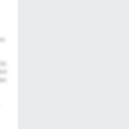
a a
. En
ó el
pass