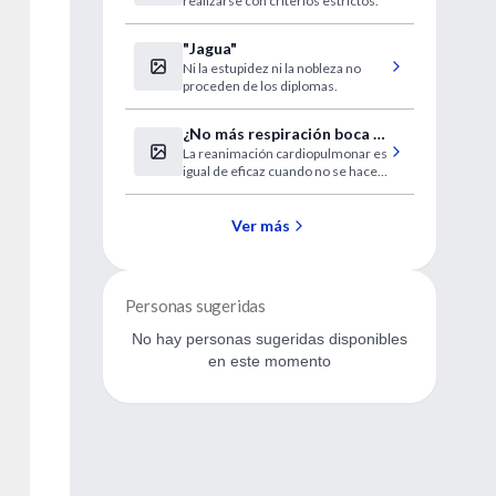
realizarse con criterios estrictos.
"Jagua"
Ni la estupidez ni la nobleza no
proceden de los diplomas.
¿No más respiración boca a
La reanimación cardiopulmonar es
boca?
igual de eficaz cuando no se hace
el boca a boca.
Ver más
Personas sugeridas
No hay personas sugeridas disponibles
en este momento