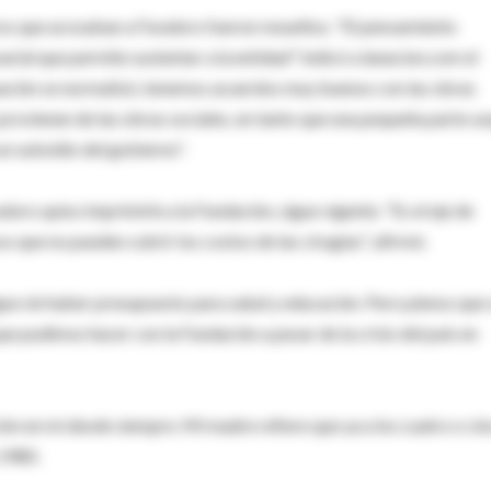
os que acosaban a Favaloro fueron resueltos. "El pensamiento
rial que permite sustentar a la entidad" indicó a lanacion.com el
ituación se normalizó, tenemos acuerdos muy buenos con las obras
s provienen de las obras sociales, en tanto que una pequeña parte s
n subsidio del gobierno".
loro quiso imprimirle a la Fundación, sigue vigente. "Es el eje de
s que no pueden cubrir los costos de las cirugías", afirmó.
gue sin haber presupuesto para salud y educación. Pero pienso que 
ue pudimos hacer con la Fundación a pesar de la crisis del país en
ón en mí desde siempre. Mi madre refiere que ya a los cuatro o ci
 1980.