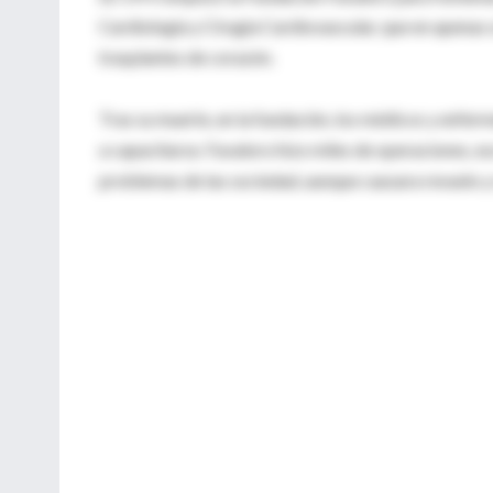
Cardiología y Cirugía Cardiovascular, que en apena
trasplantes de corazón.
Tras su muerte, en la fundación, los médicos y enfer
a capacitarse. Favaloro hizo miles de operaciones, es
problemas de las sociedad, aunque causara revuelo y