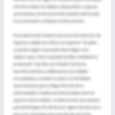
a fin de evaluar los tejidos subyacentes. La grasa
subcutánea y la fascia en buen estado indican que
no es necesario continuar la intervención.
Si la exploración muestra necrosis de la fascia o de
la grasa o tejido necrótico con aspecto “licuado”,
se puede seguir resecando hasta llegar a los
tejidos sanos. Esto se puede facilitar mediante la
prueba del “barrido con el dedo” (la fascia
necrótica pierde su adherencia a los tejidos
circundantes y el plano se abre con facilidad
anormal hasta que se llega al borde de la
enfermedad). Cuando persiste la duda sobre el
aspecto de los tejidos, se debe enviar una muestra
para histología a fin de buscar signos de necrosis y
para microbiología para una tinción de Gram