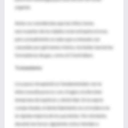
urgente.
Antes se consideraba que las infecciones
necrosantes de los tejidos eran estreptocócicas,
pero actualmente se sabe que a menudo son
causadas por gérmenes mixtos, incluidas bacterias
formadoras de gas, como el Clostridium.
Tratamiento
Los pasos terapéuticos fundamentales son la
interconsulta precoz con cirugía y la decisión
temprana de explorar y desbridar. En la sepsis
comprobada, el desbridamiento no se traduce en
la rápida mejoría de los pacientes. No obstante,
durante las horas siguientes éstos tienden a