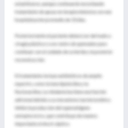
estabilizarse, aunque continuarán necesitando
tratamiento de apoyo en terapia intensiva con una
hospitalización promedio de 33 días.
Posteriormente el paciente deberá ser derivado a
cirugía plástica o a un centro de quemados para
continuar con el cuidado de su herida y la posterior
reconstrucción.
El tratamiento incluye antibióticos de amplio
espectro, como la bencilpenicilina y la
flucloxacilina. La clindamicina tiene una función
adicional debido a su mecanismo bacteriostático.
Inhibe la producción del superantígeno
estreptocócico, que contribuye de manera
importante al shock séptico.