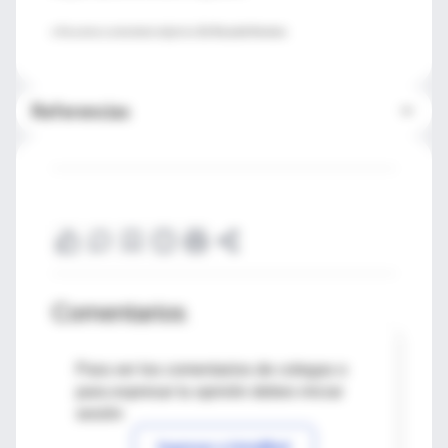
♦ Resumen y comentario objetivo:
Dr. Ricardo Ferreira
Referencias
Comentarios
Para ver los comentarios de colegas o
para expresar tu opinión debes iniciar
sesión
Ingresar a IntraMed