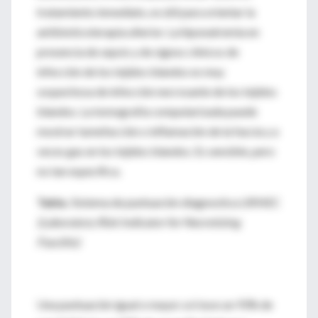
tratamiento inmediato, es útil para orientar la
antibioticoterapia ulterior. La hiponatremia en
presencia de sepsis y de signos clínicos de
infección de los tejidos blandos es muy
sospechosa de infección necrosante de los tejidos
blandos. La tomografía computarizada puede
mostrar tumefacción o inflamación de la fascia y a
veces gas en los tejidos blandos. Es sensible, pero
no tan específica.
Tabla.
Sistema de puntuación diagnostica LRINEC
(Laboratory Risk Indicator for Necrotizing
Fasciitis)
Una puntuación igual o mayor a 6 tuvo un 93% de