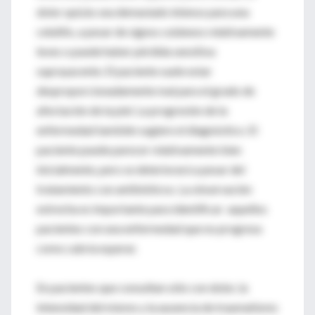
dolor quizás sea demasiado intenso para una
celulitis, a pesar de signos cutáneos relativamente
leves o puede haber pérdida sensitiva
suprayacente. El paciente suele estar
desproporcionadamente mal para el grado de
afectación de la piel. La progresión de la
enfermedad también sugiere el diagnóstico. El
paciente puede parecer relativamente bien
inicialmente, pero se deteriorará a pesar del
tratamiento con antibióticos. La observación
estrecha es importante para identificar aquellos
pacientes con una enfermedad que no progresa
como cabría esperar.
En pacientes que consultan sólo con dolor, la
intensidad del mismo y la ausencia de traumatismo