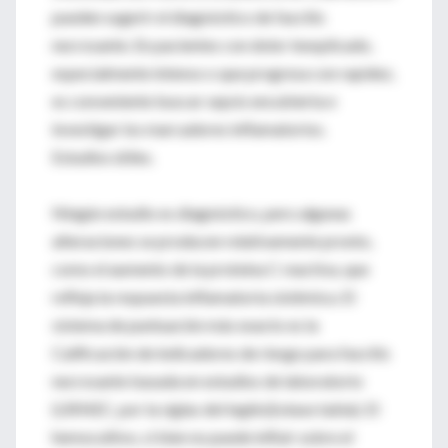
pueden sugerir el diagnóstico de fascitis
necrosante. En pacientes con dolor inexplicado,
especialmente intenso o que progresa con rapidez,
es conveniente buscar sepsis encubierta e
investigar los marcadores inflamatorios.
Estudios útiles.
Ningún estudio es diagnóstico, pero algunas
alteraciones se producen relativamente pronto,
como el aumento de la proteína C reactiva, que
refleja la respuesta inflamatoria sistémica. El
sistema de puntuación más exacto es la
Calificación de indicadores de riesgo para fascitis
necrosante basada en estudios de laboratorio
(LRINEC, por la siglas del inglés)(véase tabla). El
hemocultivo, si bien no puede influir sobre el