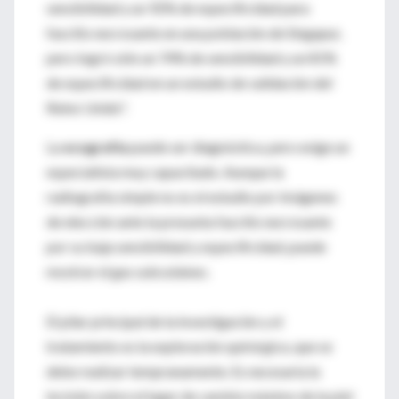
sensibilidad y un 92% de especificidad para
fascitis necrosante en una población de Singapur,
pero logró sólo un 74% de sensibilidad y un 81%
de especificidad en un estudio de validación del
Reino Unido".
La
ecografía
puede ser diagnóstica, pero exige un
especialista muy capacitado. Aunque la
radiografía simple no es el estudio por imágenes
de elección ante la presunta fascitis necrosante
por su baja sensibilidad y especificidad, puede
mostrar el gas subcutáneo.
El pilar principal de la investigación y el
tratamiento es la exploración quirúrgica, que se
debe realizar tempranamente. Es necesaria la
incisión sobre el lugar de cambio máximo de la piel