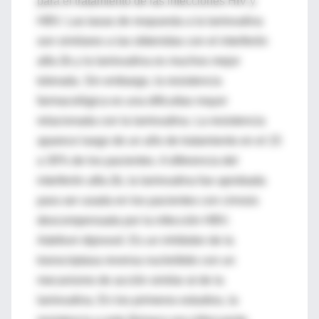
para el tratamiento de las infecciones HIV y
HBV. Las tasas de respuesta a la lamivudina
son similares a las obtenidas con el interferón
alfa-2b y la lamivudina es muchos mejor
tolerada. Sin embargo, la resistencia
farmacológica es una dificultas mayor
relacionada con la lamivudina. La resistencia
aparece luego de un año de tratamiento en el 15
a 30% de los pacientes. A diferencia del
interferón alfa-2b, la lamivudina fue aprobada
para ser usada en los pacientes con cirrosis
descompensada por la infección HBV.
Adefovir dipivoxil. Es un inhibidor de la
transcriptasa reversa nucleótido con un
mecanismo de acción similar al de la
lamivudina. En los primeros estudios, la