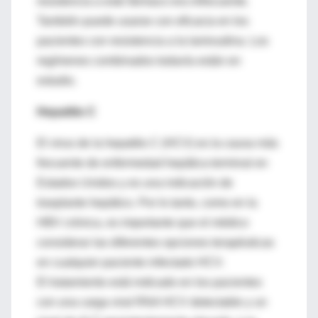
resistencia a este fármaco era infrecuente.
También puede usarse con eficacia en los
pacientes con resistencia a la lamivudina. Los
regímenes combinados todavía están en
estudio.
Hepatitis C
El virus de la hepatitis C (HCV) es la causa más
frecuente de enfermedad hepática terminal en
Estados Unidos y es una indicación de
trasplante hepático. Por lo tanto, como en la
HBV crónica, es importante que el médico
considerar las diferentes opciones terapéuticas
en cualquier paciente infectado HCV.
El tratamiento está indicado en los pacientes
con una carga viral RNA HCV detectable y un