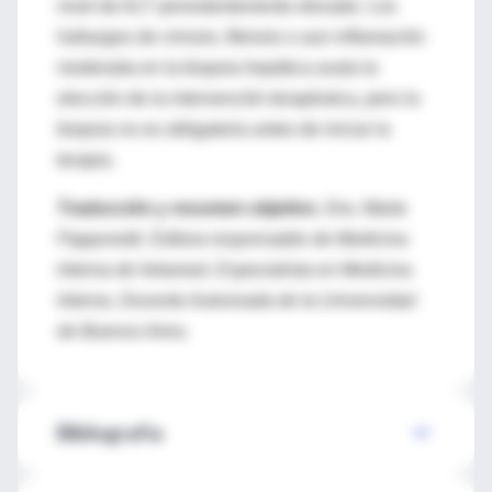
nivel de ALT persistentemente elevado. Los
hallazgos de cirrosis, fibrosis o aun inflamación
moderada en la biopsia hepática avala la
elección de la intervención terapéutica, pero la
biopsia no es obligatoria antes de iniciar la
terapia.
Traducción y resumen objetivo.
Dra. Marta
Papponetti. Editora responsable de Medicina
Interna de Intramed. Especialista en Medicina
Interna. Docente Autorizada de la Universidad
de Buenos Aires.
Bibliografía