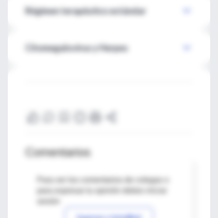
Régimen terapéutico estándar
Citomegalovirus y Herpes
Comentarios
Para ver los comentarios de colegas o
para expresar tu opinión debes iniciar
sesión
Ingresar a IntraMed