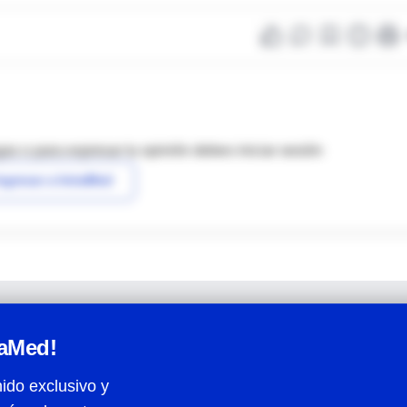
as o para expresar tu opinión debes iniciar sesión
ngresar a IntraMed
raMed!
ido exclusivo y