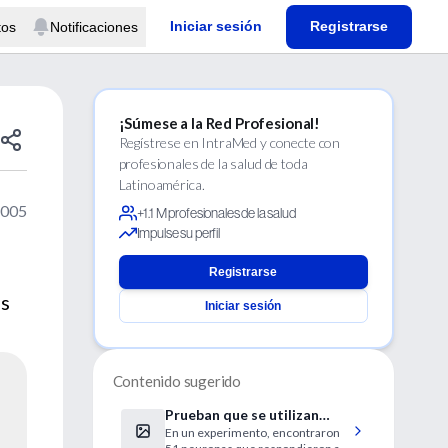
Iniciar sesión
Registrarse
tos
Notificaciones
¡Súmese a la Red Profesional!
Regístrese en IntraMed y conecte con
profesionales de la salud de toda
Latinoamérica.
2005
+1.1 M profesionales de la salud
Impulse su perfil
Registrarse
os
Iniciar sesión
Contenido sugerido
Prueban que se utilizan
En un experimento, encontraron
pocas neuronas al