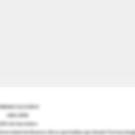
ARMACOLOGÍA II
UBA 2005
DH de San Isidro
Universidad de Buenos Aires que hallan aprobado Farmacologí