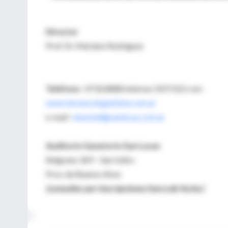
Director
Prof. Dr. Mariano Rodríguez
Teléfono :
4732.8888 internos 507/522 o en :
www.farmacologia2uba.com.ar
e-mail :
ntunstall@sanlucas.com.ar
Auditorio Sanatorio San Lucas
Belgrano 369 – San Isidro
Prov. de Buenos Aires
(consultar por inscripciones fuera de fecha )