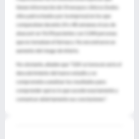
tienen información de 54 ensayos clínicos (todos
ellos patrocinados por la empresa) en los que
comparaban durante 24 o 48 semanas el uso de
abacavir en 9.639 pacientes con 5.044 personas
que no tomaban el fármaco. No encontraron un
aumento del riesgo de infarto.
No obstante, añaden que "GSK se toma en serio el
descubrimiento del nuevo estudio y se
compromete a analizar los resultados para
comprender qué es lo que sucede exactamente y
comunicar abiertamente sus conclusiones".