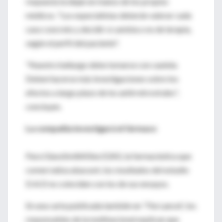
respuesta la dejan en manos de los propios
médicos. "Los especialistas deberán valorar cada
caso concreto y decidir si cambia o no de terapia,
según el perfil del paciente".
"Nuestro hallazgo debe tomarse con cautela.
Deben hacerse más investigaciones sobre los
efectos a largo plazo de los antirretrovirales",
concluyen.
La compañía investigará el fármaco
Para GlaxoSmithKline (GSK), la farmacéutica que
comercializa abacavir, los resultados del estudio
D:A:D no coinciden con los de sus ensayos.
En una carta publicada también en 'The Lancet', los
responsables de la multinacional explican que