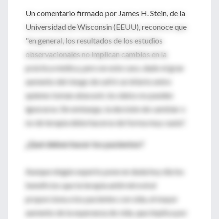
Un comentario firmado por James H. Stein, de la
Universidad de Wisconsin (EEUU), reconoce que
"en general, los resultados de los estudios
observacionales no implican cambios en la
práctica médica, pero en este caso, dado el gran
aumento del riesgo de sufrir un infarto entre
quienes toman abacavir, los datos no pueden
ignorarse. Sin embargo, la decisión de cambiar o
no de terapia debe hacerse de forma muy cauta".
¿Qué deben hacer los pacientes?
Aunque ningún experto pone en duda hoy día los
beneficios que la terapia antirretroviral
proporciona a los pacientes con sida, el mayor
aumento de la esperanza de vida, que implica por