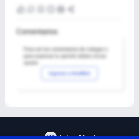
Comentarios
Para ver los comentarios de colegas o
para expresar tu opinión debes iniciar
sesión
Ingresar a IntraMed