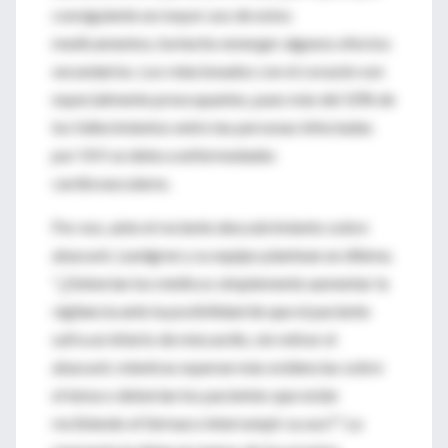
consiguiente un mayor uso de estos
medicamentos, ha hecho emerger algunos efectos
secundarios. Los relacionados con el corazón son
especialmente preocupantes, pues más del 10% de
los fallecimientos entre las personas infectadas
por VIH se debe a enfermedades
cardiovasculares.
Por eso, ante el reciente descubrimiento sobre
abacavir, Lundgren y su equipo plantean un dilema.
"¿Deberían los médicos simplemente aumentar la
vigilancia ante la posibilidad de que el paciente
sufra un infarto de miocardio, sin retirar el
abacavir, mientras esperan más evidencias sobre
el tema o deberían los pacientes que están
recibiendo el fármaco interrumpir su uso?". La