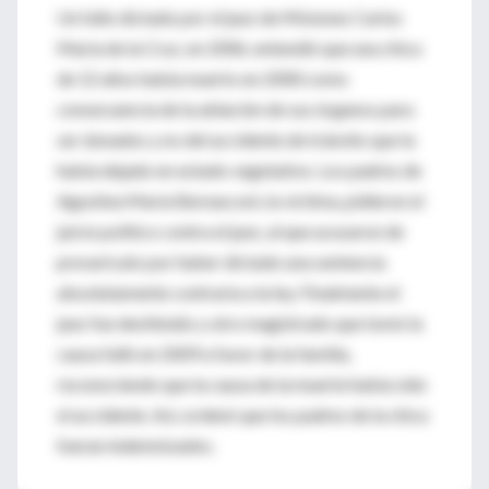
Un fallo dictado por el juez de Misiones Carlos
María de la Cruz, en 2006, entendió que una chica
de 12 años había muerto en 2000 como
consecuencia de la ablación de sus órganos para
ser donados y no del accidente de tránsito que la
había dejado en estado vegetativo. Los padres de
Agustina María Bernasconi, la víctima, pidieron el
juicio político contra el juez, al que acusaron de
prevaricato por haber dictado una sentencia
absolutamente contraria a la ley. Finalmente el
juez fue destituido y otro magistrado que tomó la
causa falló en 2009 a favor de la familia,
reconociendo que la causa de la muerte había sido
el accidente. Así, ordenó que los padres de la chica
fueran indemnizados.