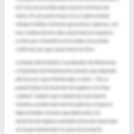
la Corte local ordenó que el juicio se hiciera de
nuevo. El caso pasó al juez Escot, quien el lunes
rebajó el delito a lesiones gravísimas culposas, con
una condena de tres años de prisión en suspenso.
Lo hizo por el beneficio de la duda, al no poder
confirmar por qué causa murió la chica.
La titular del Instituto Coordinador de Ablaciones
e Implantes de Mendoza (Incaimen), que depende
del Incucai, Laura Martta dijo a Clarín : “No se
puede hablar de donación de órganos si no hay
cadáver”. Explicó que cuando hay una muerte
violenta, se pide intervención judicial, y el juez le
deja al médico forense que determine si la
donación de órganos perjudicaría la necropsia que
sirve para interpretar la causa de la muerte.