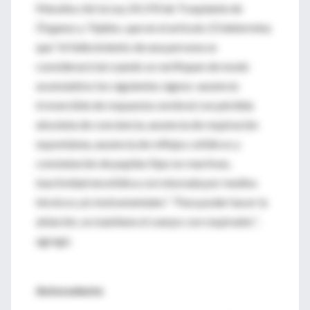
Maratta citó la Ley 24.193 de Trasplante de
Órganos y Tejidos, que en el artículo 23 determina
que “el fallecimiento de una persona se
considerará tal cuando se verifiquen de modo
acumulativo los siguientes signos: ausencia
irreversible de respuesta cerebral con pérdida
absoluta de conciencia, ausencia de respiración
espontánea, ausencia de reflejos cefálicos y
constatación de pupilas fijas no reactivas,
inactividad encefálica corroborada por medios
técnicos y/o instrumentales”. “Para poder hacer la
ablación, se mantiene el cuerpo con respirador”,
agregó.
Antecedente