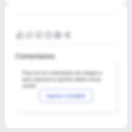
Comentarios
Para ver los comentarios de colegas o
para expresar tu opinión debes iniciar
sesión
Ingresar a IntraMed