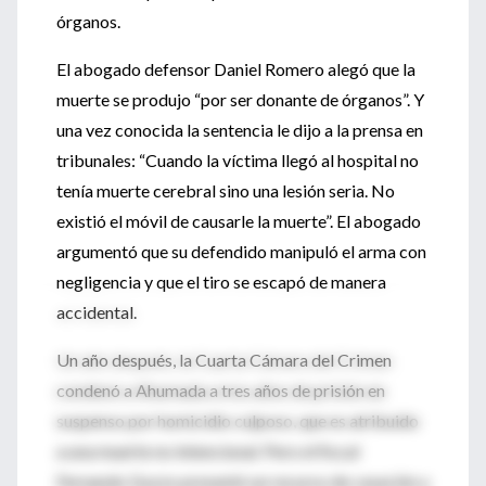
órganos.
El abogado defensor Daniel Romero alegó que la
muerte se produjo “por ser donante de órganos”. Y
una vez conocida la sentencia le dijo a la prensa en
tribunales: “Cuando la víctima llegó al hospital no
tenía muerte cerebral sino una lesión seria. No
existió el móvil de causarle la muerte”. El abogado
argumentó que su defendido manipuló el arma con
negligencia y que el tiro se escapó de manera
accidental.
Un año después, la Cuarta Cámara del Crimen
condenó a Ahumada a tres años de prisión en
suspenso por homicidio culposo, que es atribuido
a una muerte no intencional. Pero el fiscal
Fernando Guzzo presentó un recurso de casación y