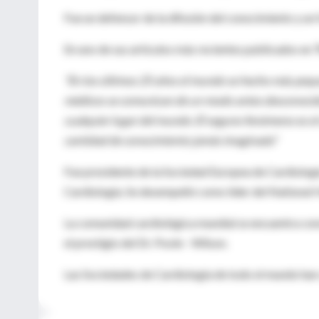
Fue un defensor de la difusión del conocimiento y un
En uno de sus artículos más recientes publicados en
"En los últimos 25 años el mundo se hecho más pequeñ
médicos se comunican de un modo antes desconocido.
cualquier lugar del mundo. El seguno fenómeno es el
cantidad de conocimiento jamás imaginada"
Fue presidente de la Sociedad Europea de Cardiologí
Cardiología. Se desempeñó como líder del National H
La comunidad cardiológica mundial se encuentra const
el prestigio del Dr. Poole - Wilson.
Las Sociedades de Cardiología de todo el mundo han 