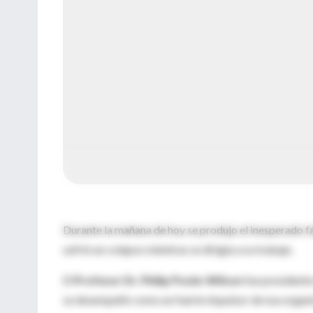
Durante la mañana de hoy se produjo el inesperado f
sufrió un colapso mientras se dirigía a su trabajo.
El
Profesor Dr. Philip Poole-Wilson
fue presidente
se desempeñó como un fuerte impulsor de esa organiz