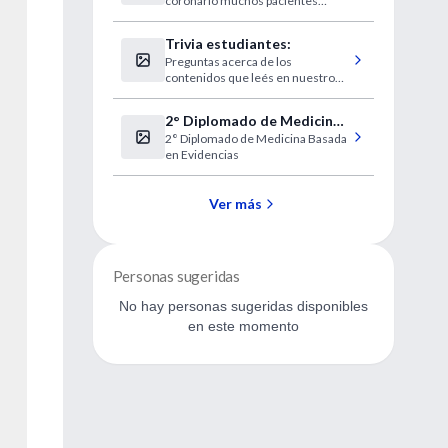
coronario muchos pacientes
del infarto
toman este tipo de
medicamentos. Algunas
Trivia estudiantes:
revisiones ya indicaban que la
Preguntas acerca de los
suma de estos fármacos no era
contenidos que leés en nuestro
una buena idea.
sitio.
2° Diplomado de Medicina
2° Diplomado de Medicina Basada
Basada en Evidencias
en Evidencias
Ver más
Personas sugeridas
No hay personas sugeridas disponibles
en este momento