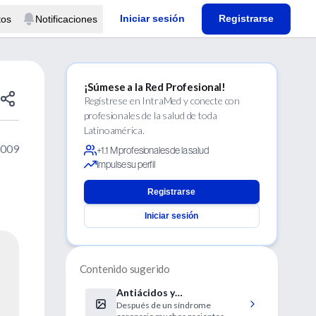
Iniciar sesión
Registrarse
tos
Notificaciones
¡Súmese a la Red Profesional!
Regístrese en IntraMed y conecte con
profesionales de la salud de toda
Latinoamérica.
2009
+1.1 M profesionales de la salud
Impulse su perfil
Registrarse
Iniciar sesión
Contenido sugerido
Antiácidos y
Después de un síndrome
antitrombóticos después