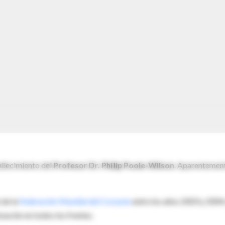
allecimiento del
Profesor
Dr. Philip Poole-Wilson
. Aparentemen
 de la
Federación Mundial del Corazón
entre los años 2003 y 2004
ación en todos los frentes.