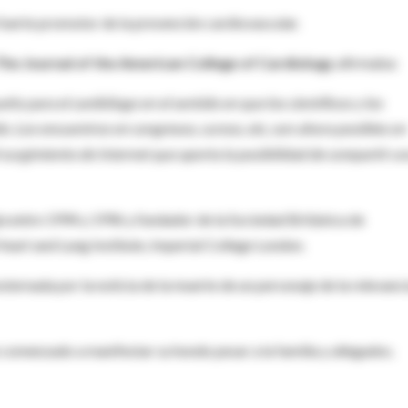
 fuerte promotor de la prevención cardiovascular.
The Journal of the American College of Cardiology
afirmaba:
o para el cardiólogo en el sentido en que los científicos y los
 Los encuentros en congresos, cursos, etc, son ahora posibles en
 surgimiento de Internet que aporta la posibilidad de compartir u
a entre 1994 y 1996 y fundador de la Sociedad Británica de
eart and Lung Institute, Imperial College London.
ernada por la noticia de la muerte de un personaje de la relevanci
comenzado a manifestar su hondo pesar a la familia y allegados.