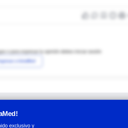
as o para expresar tu opinión debes iniciar sesión
ngresar a IntraMed
raMed!
ido exclusivo y