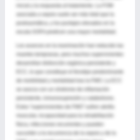
inicial y la respuesta al tratamiento. La FOM
asociada a sepsis suele ser más letal que la
postraumática, y los puntajes elevados en la
escala SOFA predicen una mayor mortalidad.
Los avances en la reanimación han reducido las
muertes tempranas, pero muchos supervivientes
desarrollan disfunción orgánica persistente y
ECC, lo que constituye el fenotipo predominante
de morbilidad y mortalidad tras la FMO. La ECC
se asocia con un síndrome de inflamación
persistente, inmunosupresión y catabolismo.
Estos “supervivientes de FMO” sufren atrofia
muscular, incapacidad para la rehabilitación
física, infecciones recurrentes y pueden
sucumbir a la recurrencia de la sepsis y de la