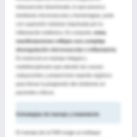
intravascular diseminada, lo que provoca
trombosis microvascular y hemorragias, junto
con supresión medular impulsada por la
inflamación sistémica. En conjunto,
estas
manifestaciones reflejan una compleja
desregulación microvascular e inflamatoria
.
Es esencial un manejo integral y
multidisciplinario que aborde las causas
subyacentes y proporcione soporte orgánico
para frenar la progresión del síndrome en
pacientes críticos.
Estrategias de manejo y tratamiento
El manejo de la FMO exige un enfoque