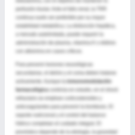
dobutamina, con el objetivo de mantener la
perfusión tisular. Ante el fallo renal, la TRR
continua suele ser preferible por su mayor
estabilidad metabólica. La disfunción hepática,
a menudo autolimitada, puede requerir la
administración de plasma, vitamina K o diálisis
con albúmina en casos críticos.
Para prevenir lesiones neurológicas
secundarias, el delirio y el coma deben tratarse
activamente. Aunque la
inmunomodulación
farmacológica
continúa en estudio, en el shock
refractario se emplean corticosteroides y
anticoagulantes para prevenir la trombosis. El
soporte nutricional y el control del balance
hídrico completan el cuidado integral. El
pronóstico depende de la etiología, la gravedad