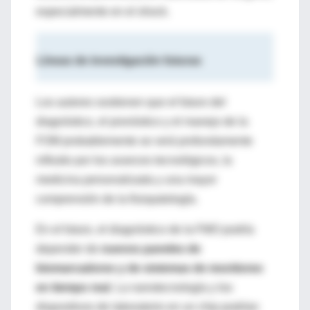
especialmente en el shock.
Líneas de investigación futuras
Los autores sostienen que el futuro del
diagnóstico, el pronóstico y el manejo de la
FOM probablemente se verá profundamente
influido por los avances tecnológicos, la
medicina personalizada y una mayor
comprensión de la fisiopatología.
En el futuro, el diagnóstico de la FMO podría
depender de
nuevos paneles de
biomarcadores y de sistemas de monitoreo
en tiempo real
. La nanotecnología y los
dispositivos de laboratorio en un chip podrían