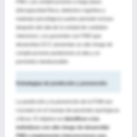
FMO. Las complicaciones a largo plazo
(discapacidad física, deterioro cognitivo y
malestar psicológico) suelen persistir incluso
después del alta de la unidad de cuidados
intensivos. Los pacientes con FMO que
desarrollan ECC presentan un alto riesgo de
complicaciones posteriores al alta y un
pronóstico desfavorable.
Estrategias de predicción y prevención
La predicción y la prevención de la FOM son
cruciales en el manejo de pacientes quirúrgicos
críticos. El objetivo es
identificar a los
individuos con alto riesgo de desarrollar
FMO e implementar intervenciones que