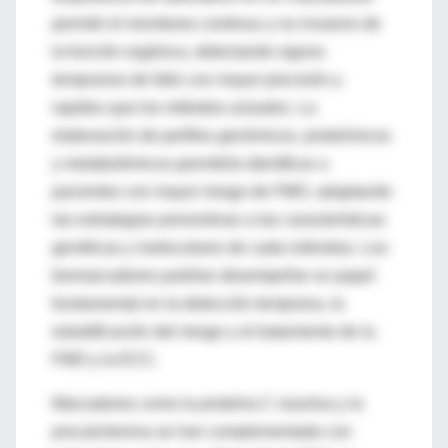
permitir el monitoreo continuo y no invasivo de
la función orgánica, detectando signos
tempranos de fallo con mayor precisión y
rapidez que los métodos actuales. La
elaboración de perfiles genómicos, proteómicos
y metabolómicos permitiría identificar a
pacientes con mayor riesgo de FMO, adaptando
las estrategias preventivas a las características
genéticas y moleculares de cada individuo. Los
biomarcadores podrían desempeñar un papel
fundamental en la detección temprana, la
estratificación del riesgo y el tratamiento de la
FMO y la ECC.
Marcadores como la proteína C reactiva y la
procalcitonina se han complementado con