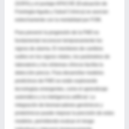
(SOFA) y el puntaje APACHE (Evaluación de
Fisiología Aguda y Salud Crónica) se asocian
estrechamente con la mortalidad por FOM.
Para prevenir la progresión de la FMO es
fundamental reconocer tempranamente los
signos de alarma. El monitoreo de cambios
sutiles en los signos vitales, los parámetros de
laboratorio y los síntomas clínicos facilita la
detección precoz. Para desarrollar modelos
predictivos de FMO se están explorando
tecnologías emergentes, como el aprendizaje
automático y la inteligencia artificial. La
integración de biomarcadores genómicos y
proteómicos puede mejorar la precisión de estos
modelos, permitiendo evaluar el riesgo