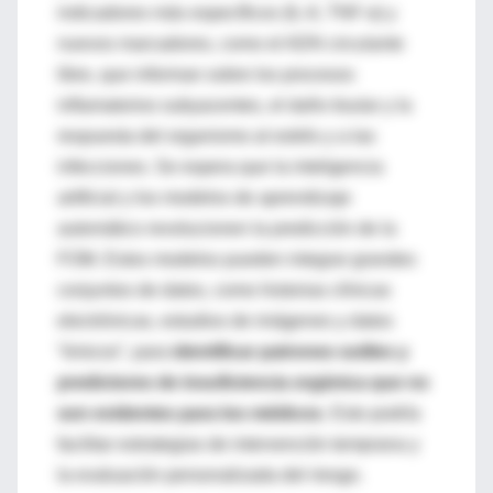
indicadores más específicos (IL-6, TNF-α) y
nuevos marcadores, como el ADN circulante
libre, que informan sobre los procesos
inflamatorios subyacentes, el daño tisular y la
respuesta del organismo al estrés y a las
infecciones. Se espera que la inteligencia
artificial y los modelos de aprendizaje
automático revolucionen la predicción de la
FOM. Estos modelos pueden integrar grandes
conjuntos de datos, como historias clínicas
electrónicas, estudios de imágenes y datos
“ómicos”, para
identificar patrones sutiles y
predictores de insuficiencia orgánica que no
son evidentes para los médicos
. Esto podría
facilitar estrategias de intervención temprana y
la evaluación personalizada del riesgo.