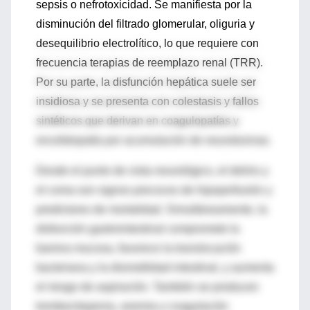
sepsis o nefrotoxicidad. Se manifiesta por la
disminución del filtrado glomerular, oliguria y
desequilibrio electrolítico, lo que requiere con
frecuencia terapias de reemplazo renal (TRR).
Por su parte, la disfunción hepática suele ser
insidiosa y se presenta con colestasis y fallos
sintéticos que derivan en coagulopatías y
encefalopatía por acumulación de neurotoxinas.
Desde el punto de vista neurológico, el delirio y
el coma son signos precoces de hipoperfusión y
predictores de mortalidad. Simultáneamente, la
disfunción gastrointestinal compromete la
barrera mucosa, favorece la translocación
bacteriana y la dismotilidad intestinal, y aumenta
el riesgo de aspiración. También se producen
trombocitopenia, anemia y coagulación