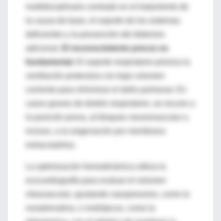
multidisciplinario centrado en el tratamiento de
la causa de base, el soporte de los sistemas
deficientes y la prevención del deterioro
adicional.
El reconocimiento precoz es
fundamental.
El soporte respiratorio prioriza la
ventilación protectora con bajo volumen
corriente para minimizar el daño pulmonar. En
casos graves de distrés respiratorio, se recurre a
la posición prona, al bloqueo neuromuscular o,
incluso, a la oxigenación por membrana
extracorpórea.
La optimización hemodinámica utiliza la
ecocardiografía para evaluar el volumen
intravascular, ajustando vasopresores, como la
noradrenalina, o inotrópicos, como la