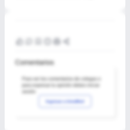
Comentarios
Para ver los comentarios de colegas o
para expresar tu opinión debes iniciar
sesión
Ingresar a IntraMed