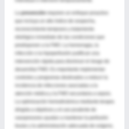
individual e intervenir tempranamente.
La
prevención
requiere un enfoque proactivo
que incluya un alto índice de sospecha,
reconocimiento temprano y tratamiento
etiológico inmediato de las condiciones que
predisponen a la FMO. La hemorragia, la
infección o la hipoperfusión justifican una
intervención rápida para disminuir el riesgo de
desarrollar FMO. Es importante implementar
controles y programas destinados a reducir la
incidencia de infecciones asociadas a la
atención médica y la FMO secundaria a sepsis.
La optimización hemodinámica mediante terapia
dirigida a objetivos y el uso prudente de
vasopresores ayudan a mantener la perfusión
tisular y la administración adecuada de oxígeno,