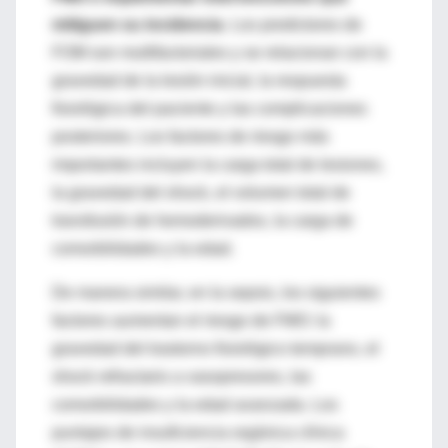
mitiguen su incidencia
. Los predictores de
FOM son multifactoriales y se relacionan con la
gravedad de la lesión inicial, la respuesta
fisiológica del paciente y las complicaciones
posteriores. Los factores de riesgo más
importantes incluyen la carga total de lesiones,
la gravedad del shock, el volumen total de
transfusión de hemoderivados, la carga de
comorbilidades y la edad.
De manera similar, en la sepsis, los siguientes
factores aumentan el riesgo de FMO: la
gravedad del trastorno fisiológico temprano, el
shock refractario a vasopresores, las
comorbilidades y la edad avanzada. Los
puntajes de insuficiencia orgánica clínica