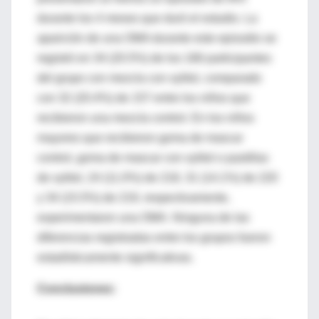
durante los 4 meses que duró el estudio. La
aparición de una OMA durante este episodio se
registró en 34 (20.5%) de los 166 participantes
del grupo con mezcla con xylitol, comparado
con 32 (20.4%) de 157 entre los niños que
recibieron una mezcla control. En los niños
mayores que recibieron goma de mascar
control, goma de mascar con xylitol o pastillas
de xylitol, 24 (11.0%) de 218, 31 (14.1%) de 220
y 34 (15.5%) de 219, respectivamente,
experimentaron una OMA. Ninguna de las
diferencias registradas entre los grupos fueron
estadísticamente significativas.
Conclusiones: