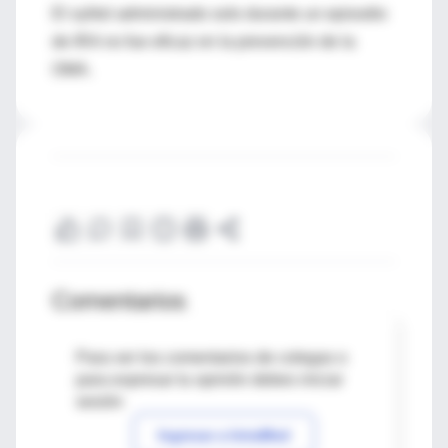
El xylitol administrado solo durante un episodio
de IRA no fue eficaz en la prevención de la
OMA.
Comentarios
Para ver los comentarios de colegas o
para expresar tu opinión debes iniciar
sesión
Ingresar a IntraMed