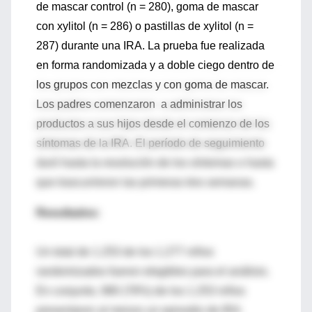
de mascar control (n = 280), goma de mascar
con xylitol (n = 286) o pastillas de xylitol (n =
287) durante una IRA. La prueba fue realizada
en forma randomizada y a doble ciego dentro de
los grupos con mezclas y con goma de mascar.
Los padres comenzaron a administrar los
productos a sus hijos desde el comienzo de los
síntomas de la IRA. El período de seguimiento
duró hasta la resolución de los síntomas o hasta
que trascurrieron las primeras tres semanas.
Resultados:
Un total de 1.253 de los 1.277 niños
randomizados fueron elegibles para el análisis.
En conjunto, 980 (78%) de los 1.253 niños
presentaron al menos un episodio de IRA