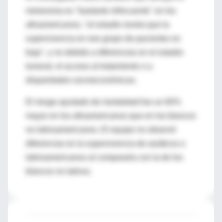
melanoma es "bastante infrecuente" en los
afroamericanos, "el estudio revela que la
supervivencia en ese grupo de pacientes es
baja", y no debido a diferencias en el estadio
tumoral, el acceso al tratamiento o a
disparidades socioeconómicas.
El riesgo ajustado de mortalidad fue un 60%
mayor en los afroamericanos que en los blancos
no latinoamericanos. El equipo no observó
diferencias en la supervivencia de asiáticos o
latinoamericanos al compararla con la de los
blancos no latinos.