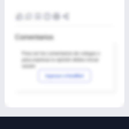
Comentarios
Para ver los comentarios de colegas o
para expresar tu opinión debes iniciar
sesión
Ingresar a IntraMed