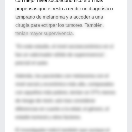
con mejor nivel socioeconómico eran más
propensas que el resto a recibir un diagnóstico
temprano de melanoma y a acceder a una
cirugía para extirpar los tumores. También,
tenían mayor supervivencia.
"En este estudio, el nivel socioeconómico en sí
fue un vaticinador sólido de supervivencia",
precisó el autor.
Además, los pacientes con melanoma con el
nivel social y económico más alto, comparados
con aquellos más pobres, tenían un 37% menos
de riesgo de morir, aún tras considerar
diferencias en cuanto a la edad, el género, el
estadio tumoral y otros factores.
El investigador indicó también que aunque el