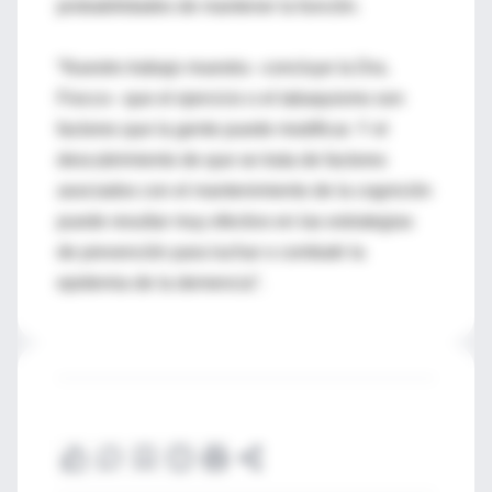
probabilidades de mantener la función.
“Nuestro trabajo muestra –concluye la Dra.
Fiocco– que el ejercicio o el tabaquismo son
factores que la gente puede modificar. Y el
descubrimiento de que se trata de factores
asociados con el mantenimiento de la cognición
puede resultar muy efectivo en las estrategias
de prevención para luchar o combatir la
epidemia de la demencia”.