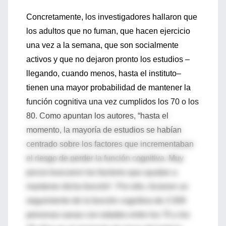
Concretamente, los investigadores hallaron que
los adultos que no fuman, que hacen ejercicio
una vez a la semana, que son socialmente
activos y que no dejaron pronto los estudios –
llegando, cuando menos, hasta el instituto–
tienen una mayor probabilidad de mantener la
función cognitiva una vez cumplidos los 70 o los
80. Como apuntan los autores, “hasta el
momento, la mayoría de estudios se habían
centrado sobre los factores que incrementaban
el riesgo de perder la función cognitiva. Muy
pocos buscaron los factores que ayudan a
mantener dicha función”. Por ello, hicieron un
seguimiento de la función cognitiva de 2.509
personas sanas con edades entre los 70 y los