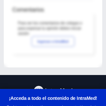
Comentarios
Para ver los comentarios de colegas o
para expresar tu opinión debes iniciar
sesión
Ingresar a IntraMed
¡Acceda a todo el contenido de IntraMed!
Centro de Ayuda