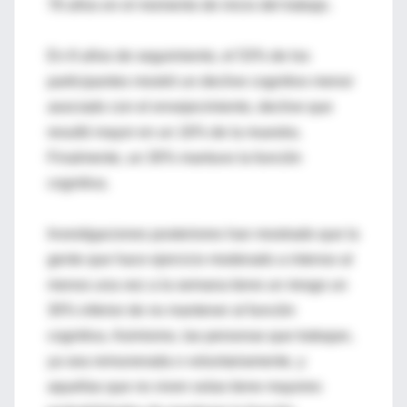
78 años en el momento de inicio del trabajo.
En 8 años de seguimiento, el 53% de los
participantes mostró un declive cognitivo menor
asociado con el envejecimiento, declive que
resultó mayor en un 16% de la muestra.
Finalmente, un 30% mantuvo la función
cognitiva.
Investigaciones posteriores han mostrado que la
gente que hace ejercicio moderado a intenso al
menos una vez a la semana tiene un riesgo un
30% inferior de no mantener al función
cognitiva. Asimismo, las personas que trabajan,
ya sea remunerada o voluntariamente, y
aquellas que no viven solas tiene mayores