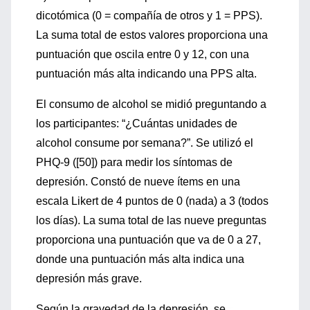
dicotómica (0 =
compañía de otros y 1 =
PPS
).
La suma total de estos valores proporciona una
punt
uación que oscila entre 0 y 12, con
una
puntuación más alta indica
ndo
una
PPS
alta.
El consumo de alcohol se midió preguntando
a
los participantes: “¿Cuántas
unidades de
a
lcohol consume por semana?”.
Se utilizó el
PHQ-9 ([50]) para medir los síntomas de
depresión. Constó
de nueve ítems e
n una
escala Likert de 4 puntos
de 0 (nada) a 3
(todos
los días)
. La suma total de las nueve preguntas
proporciona una puntuación que va de 0 a 27,
donde una puntuación más alta indica una
depresión más grave.
Según la gravedad
de la depresión, se