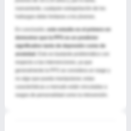
jóvenes de 18 a 20 años y, por lo tanto,
nuevamente
, cualquier extrapolación de l
os
hallazgos debe limitarse a los jóvenes.
En conclusión,
este estudio es el primero
en
demostrar que
la
PPS
es un pred
ictor
significativo tanto de depresión como de
ansiedad
.
Esto es bastante problemático con
respec
to a las
intervenciones, ya que
generalmente la
PPS
se c
onsidera un rasgo y
no algo que
pueda manipularse; estas
características a menudo están vinculadas a
rasgos de personalidad como la introversión.