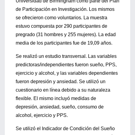
Universidad de Birmingham como par
te del Plan
de Participación en Investigación.
Los mismos
se ofrecieron como voluntarios.
La muestra
estuvo compuesta por 290 parti
cipantes de
pregrado (
31 hombres y 255 mujeres
)
. La edad
media de los participantes fue
de 19,09 año
s
.
Se realizó un estudio transversal. Las variables
predictoras/indepe
ndientes fueron sueño, PPS,
ejercicio y alcohol,
y la
s variables dependientes
fueron depresión y
ansiedad.
Se utilizó un
cuestionario
en línea debido a su naturaleza
flexible. El mismo
incluyó medidas de
depresión, ansiedad, sueño, con
sumo de
alcohol, ejercicio y PPS.
Se utilizó el Indicador de Condición del Sueño