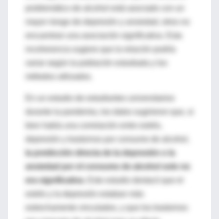
problemático de alcohol está asociado con un
mayor riesgo de depresión y ansiedad, otros no
encuentran una asociació
n significativa.
Esta
incoherencia sugiere que la r
elación
podría
variar según la población estu
diada y los
métodos utilizados.
En un estudio de estudiantes universitarios
durante la pandemia, los datos sugirieron que, si
bien h
abía una correlación entre estrés,
depresión y
trastornos por consumo de alcohol,
la predicción directa de
la depresión o la
ansiedad por
el consumo de alcohol solo no
era significativa.
Este estudio
destacó que el
estrés y la depresión estaban más
estrechamente vinculados, y que los trastornos