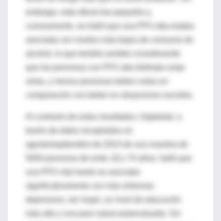
embargo, este efecto fue pequeño y,
curi
osamente, se halló
que una
PPS
alta estaba
asociada con niveles más bajos de consumo de
alco
hol, lo que
tendría sentido considerando
que las personas con
PPS
alta disfrutan estar
solas, y menos personas beben solas en
comparación con be
ber en situaciones sociales.
Al contrario de estos resultados,
Hajeketal
, a
través de datos recopilados en
agosto/septiembre de 2023 de una mues
tra de
5000 personas
de
entre 18 y 74 años, halló que
una PPS
más fuerte se
asociaba
significativamente con
más síntoma
s
depresivos,
ser mujer, un nivel de educación
más a
lto
y una peor salud autoeval
uada. Sin