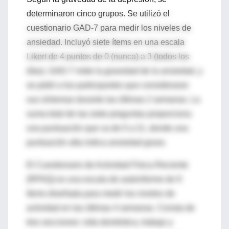
determinaron cinco grupos.
Se util
izó el
cuestionario GAD-7 para medir los
niveles
de
ansiedad. Incluyó siete ítems
en una
escala
Likert de 4 puntos de
0 (nunca) a 3 (todos los
días). GAD-7 mide la gravedad de la ansiedad
,
y
se pidió a los par
ticipantes que consideraran
sus
síntomas durante las
últimas 2 semanas
.
La
suma total de las siete preguntas proporciona
una puntuación que va de 0 a 21, donde una
puntuación alta indica ansiedad grave.
El Cuestionario de Activ
idad Física Reciente
(RPAQ)
es una escala de autoinforme de 9
ítems diseñada para
medir los niveles de
actividad en
las últimas 4 semanas. Consta de
tres secciones: vida doméstica,
trabajo y