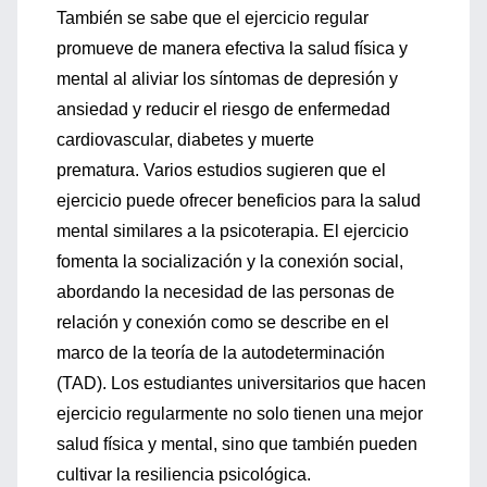
También se sabe
que el ejercicio regular
promueve de manera efectiva la salud física y
me
ntal al aliviar los síntomas de
depresi
ón y
ansiedad y reducir el riesgo
de enfermedad
cardiovascular,
d
iabetes y muerte
prematura.
Varios
estudios sugieren
que el
ejercicio puede ofrecer
beneficios para la salud
men
tal similares a la psicoterapia
.
E
l eje
rcicio
fomenta la socialización
y la conexión social,
abordando
la necesidad de las personas de
relación y conexi
ón como se describe en el
marco
de la teoría de la autodeterminación
(
TAD).
Los estudiantes universitarios q
ue hacen
ejercicio regularmente
no solo tienen una
mejor
salud física y mental,
sin
o que
también pueden
cultivar la re
siliencia psicológica
.