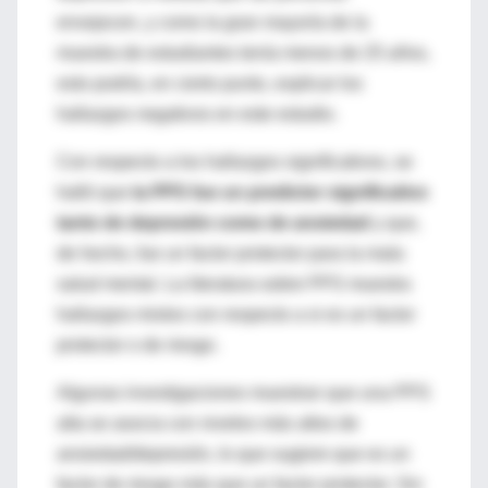
envejecen, y como la gran mayoría de la
muestra de estudiant
es tenía menos de 25 años,
esto podría, en cierto punto, explicar lo
s
hallazgos negativos
en este estudio
.
Con respecto a los
halla
zgos significativos, se
halló que
la
PPS
fue un predictor significativo
tanto de depresión como de ansiedad
y que,
de hecho, fue un factor
protector para la mala
salud men
tal. La literatura sobre
PPS
muestra
hallazgos mixtos
con respecto a si es un factor
protector o de riesgo.
Algunas
investigaciones muestran que una
PPS
alta se asocia con niveles más altos
de
ansiedad/depresión, lo que sugiere que es un
factor de r
iesgo más que
un factor protect
or
.
Sin