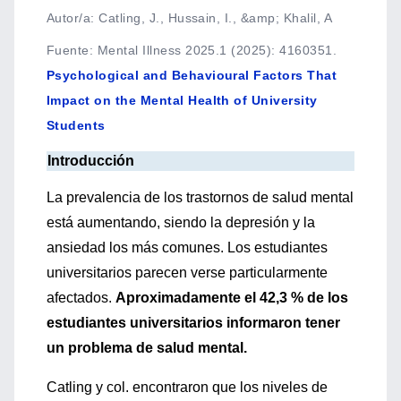
Autor/a: Catling, J., Hussain, I., &amp; Khalil, A
Fuente
:
Mental Illness 2025.1 (2025): 4160351.
Psychological and Behavioural Factors That
Impact on the Mental Health of University
Students
Introducción
La prevalencia de los trastornos de s
alud mental
está aumentando,
siendo la depresión y la
ansie
dad
los más comunes.
Los estudiantes
universitario
s parecen verse particularmente
afectados.
A
proximadamente el 42,3 % de los
estudiantes univers
itarios informaron tener
un
problema de salud mental.
Catling
y col. encontraron que los niveles de