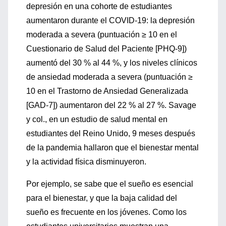
depresión en una cohorte de estudi
antes
aumentaron durante el COVID-
19: la depresión
moderada a seve
ra (
puntua
ción ≥ 10 en el
Cuestionario de Salud del Paciente [PHQ-9]
)
aume
ntó del 30 % al 44 %, y
los niveles clínicos
de ansiedad mode
rada a severa (
puntuación ≥
10 en el Tras
torno de Ansiedad Generalizada
[
GAD-7
]
) aumentaron del 22 % al
27 %.
Savage
y col., en un estudio de
salud mental en
estud
iantes del Reino Unido, 9 meses
de
spués
de la pandemia hallaron
que el
bienestar mental
y la actividad
física disminuyeron.
Por
ejemplo,
se sabe
que e
l sueño es esencial
para el bienestar, y
que la baja
calidad del
sueño es frecuente
e
n los jóvenes
.
Como
los