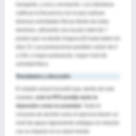
transporte, y ocio y recreación.
Los individuos
califican la frecuencia con la que realizan
diversas actividades físicas dentro de estos
dominios, utilizando una escala
Likert de 7
puntos que va desde
ninguna
(0) hasta todos los
días (7).
Las puntuaciones posibles varían
de 0
a 234; a mayor puntuación, mayor
nivel de
actividad física.
Resultados
y discusión
El estudio actual
encontró que, dentro de esta
muestra,
solo
la
PPS
predijo tanto la
depresión como
la ansiedad
.
Tant
o el
consumo de alcohol como el
ejercicio tienen un
nivel de apoyo ligeramente ambiguo en relación
con su impacto en la sal
ud mental.