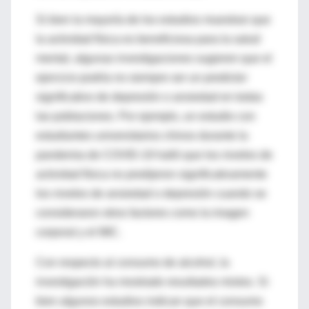
Si bien
la mayoría de los estudios muestran que
la activida
d física es beneficiosa para la
salud
mental, algunas investigaciones sugieren que el
ejercicio podría no siempre ser un predictor
signif
icativo de depresión o ansiedad
en todas
las poblaciones. Por ejemplo, un estudio con
estudiantes universitarios chinos durante
la
pandemia de COVID-19 hall
ó que los niveles
de
actividad física no predijeron
si
gnificativamente
los niveles de
ansiedad o depresión cuando se
consideraron otros factor
es como la imagen
corporal y el
IM
C
.
Con respecto al consumo
de alcohol, la
investigación ha
mostrado resultados mixtos. Si
bien algunos estudios indican que el consumo