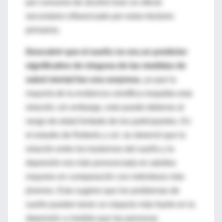
por consumo de al
cohol eran un efecto
secundario
influenciado p
or estos factores
primarios
.
Descubrir que el sueño no era un predictor
significativo de ninguna de las medidas de
salud mental fue una s
orpresa
, ya que la
mayoría de la evidencia cie
ntífica respalda esta
relación;
sin embargo, esto puede deberse al
r
ango de edad limitado de los participantes.
En
el estudio de Roberts y col. se observó
que la
relación e
ntre los trastornos del sueño y la
depresión era
más pronunciada en
adultos
mayores en comparación
con individuos más
jóvenes. Esto sugiere qu
e los problemas de
sueño pueden
tener un impacto más fuerte en la
depresión a medida que
las personas