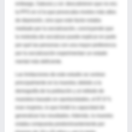
embargo,
Sakurai
y col.
descubrieron que no era
la
PPS
en sí la que prov
ocaba niveles
más altos
de depresión, sino que es
te factor estaba
mediado por la socialización, concluyendo
que
la molestia de socializar puede explicar en parte
por qué las per
sonas con una mayor preferencia
por la socialización experimentan un estado
m
ental más deficiente.
Las limitaciones de este estudio
se
centran
principalmente en
la muestra; debido a la
demografía de la población y al
método de
muestreo basado en oportunidades, el 87,9 %
eran
mujeres, lo que limitó la capacidad de
generalizar l
o
s resultados.
Además, la muestra
estaba compuesta predominantemente por