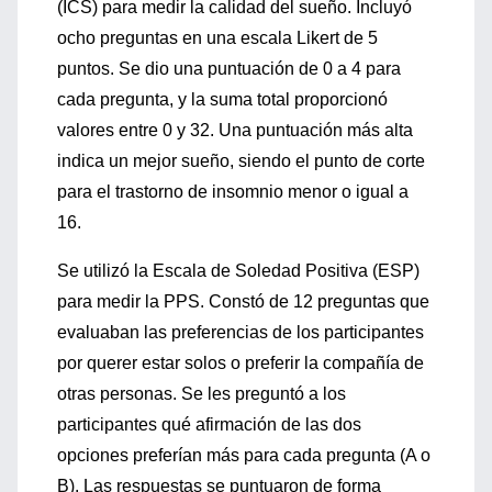
(ICS
) para
medir la calidad del sueño. Incluyó
ocho preguntas en una escala Likert de 5
puntos.
Se
dio una puntuación
de 0 a 4 para
cada pregunta, y la suma total
proporci
onó
valores entre 0 y 32.
Una puntuación más alta
indica un mejor sueño, s
iendo el punto de corte
para el
trastorno de insomnio menor o igual a
16.
Se utilizó la
Escala de Soledad Positiva (ESP)
para medir
la
PPS
. Constó
de
12 preguntas que
evaluaban las
preferencias de los participantes
por querer estar solos o preferir la compañía de
otras personas. Se les preguntó a los
particip
antes qué afirmación de las dos
opciones preferían más para cada pregun
ta (A o
B)
. Las respuestas se puntu
aron de forma