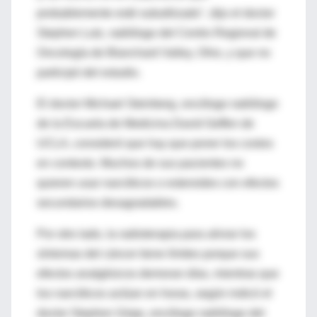
probablemente esté subutilizado", dijo el doctor
Stephen Lutz, radiólogo del Centro Regional de
Oncología de Blanchard Valley, Ohio, y que no
participó del estudio.
El doctor Michael Steinberg, oncólogo radiólogo
de la Escuela de Medicina David Geffen de
UCLA, consideró que hay que poner los costos
en contexto. Muchos de sus pacientes no
quieren usar narcóticos o esteroides con efectos
secundarios desagradables.
Por otro lado, la radioterapia para aliviar los
síntomas del cáncer tiene límites porque sus
efectos analgésicos demoran días, mientras que
los narcóticos actúan en horas, según indicó el
doctor Stephen Gripp, oncólogo radiólogo del