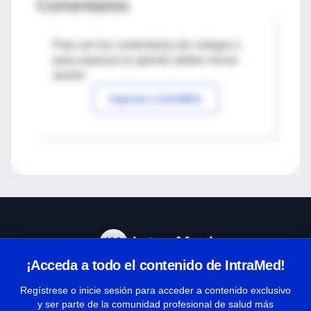
Comentarios
Para ver los comentarios de colegas o
para expresar tu opinión debes iniciar
sesión
Ingresar a IntraMed
¡Acceda a todo el contenido de IntraMed!
Centro de Ayuda
Regístrese o inicie sesión para acceder a contenido exclusivo
y ser parte de la comunidad profesional de salud más