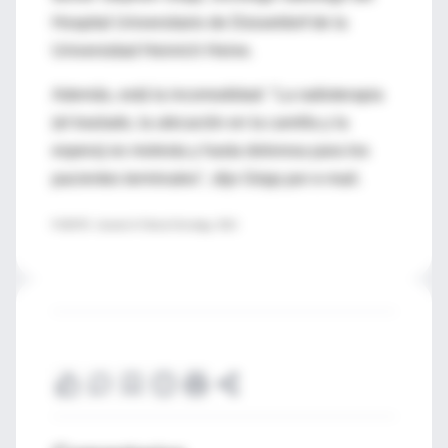
Hospital Universitario de Düsseldorf de la
Universidad Heinrich Heine.
Además, está la incomodidad: "La radioterapia
(el traslado, la ubicación en la camilla y la
espera) es molesta y hasta dolorosa para los
pacientes terminales", dijo Gripp por e-mail.
FUENTE: Journal of Clinical Oncology, 2012