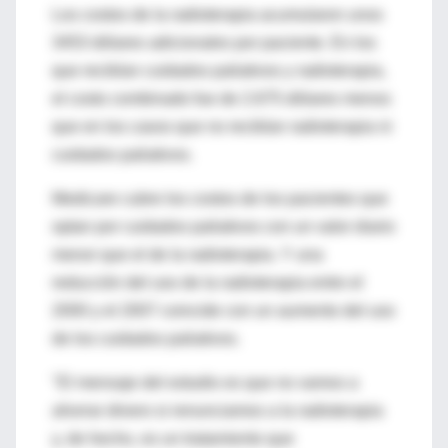
Los costos de la radioterapia acumularon unos
3453 dólares adicionales por paciente. En los
que recibían cuidados paliativos y radioterapia,
el costo combinado fue de 2.675 dólares menos
que en los casos que no recibían radioterapia ni
cuidados paliativos.
Medicare cubre los costos de los pacientes que
optan por cuidados paliativos con un valor diario
menor que el de la radioterapia. Y una
reducción del uso de la radioterapia entre el
2000 y el 2007 coincide con un aumento del uso
de los cuidados paliativos.
"El mensaje del estudio es que no vamos a
ahorrar dinero si renunciamos a la radioterapia
y, de hecho, es un tratamiento que