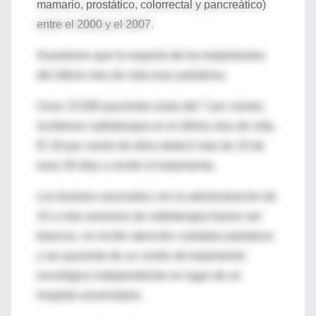
mamario, prostático, colorrectal y pancreático)
entre el 2000 y el 2007.
Asumieron que la mayoría de los tratamientos
del último mes de vida eran paliativos.
Unos 15.000 pacientes (más del 7 por ciento)
recibieron radioterapia en el último mes de vida.
El 18 por ciento de ellos dedicó más de 10 de
esos 30 días a recibir el tratamiento.
Los factores asociados con la administración de
10 o más sesiones de radioterapia fueron ser
blancos, no recibir atención cuidados paliativos
y ser paciente de un centro de tratamiento
oncológico independiente en lugar de un
hospital universitario.