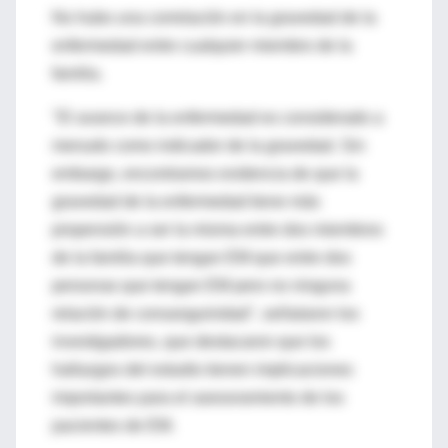
No hubo una correlación en la gravedad de la
enfermedad entre cualquier miembro de la
familia.
"El avance de la enfermedad es considerado a
menudo como indicador de la gravedad. Sin
embargo, encontramos evidencia de que la
gravedad de la enfermedad tiene más
propensión a ser la misma entre dos miembros
de la familia que tengan EM que entre dos
personas que tengan EM pero no ninguna
relación de consanguinidad", señalaron los
investigadores, que destacaron que los
hallazgos del estudio tienen implicaciones
importantes para el asesoramiento de los
pacientes de EM.