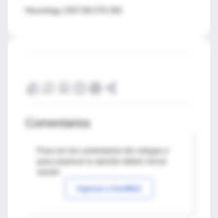
Neurology 2007;68:376-383
Comentarios
Para ver los comentarios de colegas o
para expresar tu opinión debes iniciar
sesión
Ingresar a IntraMed