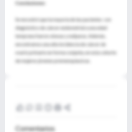
Conclusiones:
Se encontró que la mayoría de las pacientes con
diagnóstico de cáncer endometrial a una edad
temprana fueron obesas y nulíparas. Además,
encontramos una alta incidencia de cáncer de
ovario primario en forma conjunta, en esta cohorte
de mujeres jóvenes premenopáusicas.
Comentarios