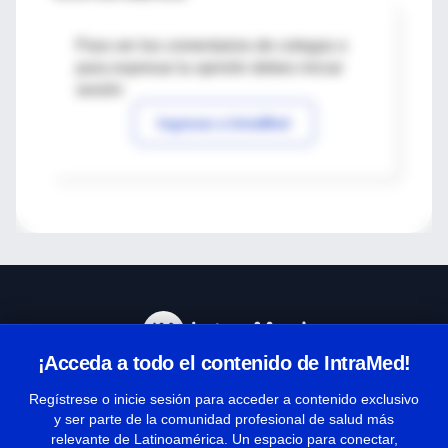
Para ver los comentarios de colegas o
para expresar tu opinión debes iniciar
sesión
Ingresar a IntraMed
¡Acceda a todo el contenido de IntraMed!
Centro de Ayuda
Regístrese o inicie sesión para acceder a contenido exclusivo
y ser parte de la comunidad profesional de salud más
relevante de Latinoamérica. Un espacio para conectar,