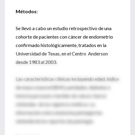
Métodos:
Se llevó a cabo un estudio retrospectivo de una
cohorte de pacientes con cáncer de endometrio
confirmado histológicamente, tratados en la
Universidad de Texas, en el Centro Anderson
desde 1983 al 2003.
Las características clínicas incluyendo edad, índice
de masa corporal (BMI), paridades, diabetes e
historia personal o familiar de cáncer, fueron
obtenidas de los registros médicos. La
información sobre anatomía patología fue
obtenida de los reportes de patología.