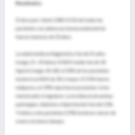
Resultados:
El doce por ciento (188/1531) de todas las
pacientes con adenocarcinoma endometrial
fueron menores de 50 años.
La edad media al diagnóstico fue de 41 años
(rango 21- 49 años). El BMI medio fue de 34
Kg/m2 (rango 18-68); el 58% de los pacientes
tuvieron un BMI de 30 o mayor. El 55% fueron
nulíparas y el 39% reportaron presentar ciclos
menstruales irregulares. La incidencia de ambas
patologías: diabetes e hipertensión fue del 23%.
Treinta y seis pacientes (19%) tuvieron cáncer de
ovario al mismo tiempo.