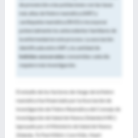
de prevención a las poblaciones con las tasas
más altas de fiebre reumática (ARF) y
cardiopatía reumática (RHD) e incorporar
potencialmente los antecedentes familiares de
la enfermedad en este proceso. La asociación
identificada entre ARF y la cantidad de
bebidas azucaradas
consumidas cada día
requiere más investigación.
El estudio de los factores de riesgo de la fiebre
reumática fue financiado por la Asociación de
Investigación de Fiebre Reumática del Consejo de
Investigación de Salud de Nueva Zelanda (HRC)
(apoyado por el Ministerio de Salud de Nueva
Zelanda, Te Puni Kōkiri, Cure Kids, Heart