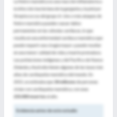
La fiebre reumática es una reacción inflamatoria a
la infección bacteriana de la garganta y la piel por
Streptococcus del grupo A. Uno o más ataques de
fiebre reumática pueden causar daños
permanentes en las válvulas cardíacas, lo que
resulta en una enfermedad cardíaca reumática que
puede requerir una cirugía mayor y puede resultar
en una menor calidad de vida y muerte prematura.
Las poblaciones indígenas y del Pacífico de Nueva
Zelanda y Australia tienen algunas de las tasas más
altas de cardiopatía reumática del mundo. En
2015, se estimaba que
34 millones
de personas
vivían con cardiopatía reumática, con unas
233.000 muertes
al año.
Evidencia antes de este estudio