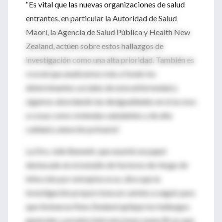
“Es vital que las nuevas organizaciones de salud
entrantes, en particular la Autoridad de Salud
Maorí, la Agencia de Salud Pública y Health New
Zealand, actúen sobre estos hallazgos de
investigación como una alta prioridad. También es
crucial que analicemos más a fondo los
determinantes sociales de esta enfermedad y
sigamos abordando las desigualdades en el acceso
a cosas como viviendas saludables y de alta
calidad y atención primaria”.
La Dra. Julie Bennett, que asumió un papel
destacado en el estudio de factores de riesgo de
infección por estreptococos, dice que la
investigación proporciona un camino a seguir para
que Aotearoa New Zealand aplique los hallazgos
generales y pruebe intervenciones específicas que