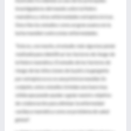
Australia Occidental, es uno de los principales
investigadores del mundo sobre la fiebre
reumática y otras enfermedades estreptocócicas.
Describe los estudios como un gran avance en la
lucha mundial contra estas enfermedades.
“Este es, con mucho, el estudio
más riguroso jamás
realizado
para identificar los factores de riesgo de
la fiebre reumática. El estudio de los factores de
riesgo de las infecciones de la piel y la garganta
por estreptococos es una primicia mundial. En
conjunto, estos estudios brindan una base muy
sólida que puede ayudar a guiar nuestro objetivo
de colaboración para eliminar la enfermedad
cardíaca reumática como un problema de salud
global”.