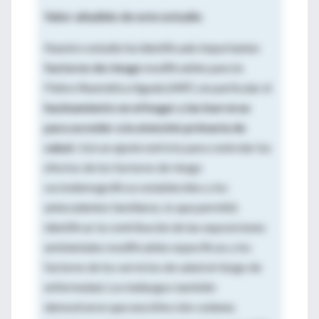
Valor añadido de este estudio
Nuestro estudio ha identificado importantes
factores de riesgo
modificables para la
Fiebre Reumática Aguda (ARF), en particular el
hacinamiento en el hogar y las barreras
para acceder a la atención primaria de
salud.
Usó un ajuste estricto para controlar los
efectos de los factores de riesgo
sociodemográficos establecidos y los
antecedentes familiares, lo que permitió
identificar la contribución de las exposiciones
ambientales modificables específicas y los
factores de los servicios de salud al riesgo de
enfermedad. Los hallazgos también
demostraron que una infección cutánea