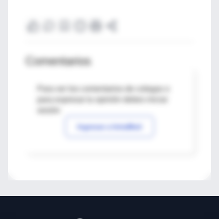
Comentarios
Para ver los comentarios de colegas o
para expresar tu opinión debes iniciar
sesión
Ingresar a IntraMed