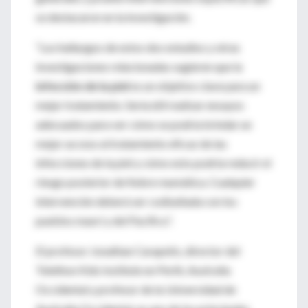
se destacaron en la investigación.
“Los hallazgos de estos dos estudios y otras
investigaciones relacionadas sugieren que la
infección de la piel
es un objetivo clave para un
mejor tratamiento. Sería útil realizar ensayos
adecuados para ver cómo se podría brindar un
mejor acceso al tratamiento eficaz de las
infecciones de la piel y cómo esto podría reducir el
riesgo posterior de fiebre reumática. Cualquier
intervención deberá ser codiseñada con los
pueblos maorí y del Pacífico”.
El profesor Jonathan Carapetis, director del
Telethon Kids Institute en Perth, Australia
Occidental y profesor de la Universidad de