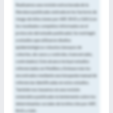
Realizamos una revisión estructurada de la
literatura publicada centrada en los factores de
riesgo de infecciones por ARF, RHD y GAS (con
los resultados completos informados en el
protocolo del estudio publicado). Se restringió
a estudios que utilizaron diseños
epidemiológicos robustos (ensayos de
cohortes, de casos y controles, transversales,
controlados). Este alcance incluyó estudios
referenciados en Medline y Embase más los
encontrados mediante una búsqueda manual de
referencias identificadas en estos estudios.
También nos basamos en una revisión
sistemática publicada recientemente sobre los
determinantes sociales de la infección por ARF,
RHD y GAS.