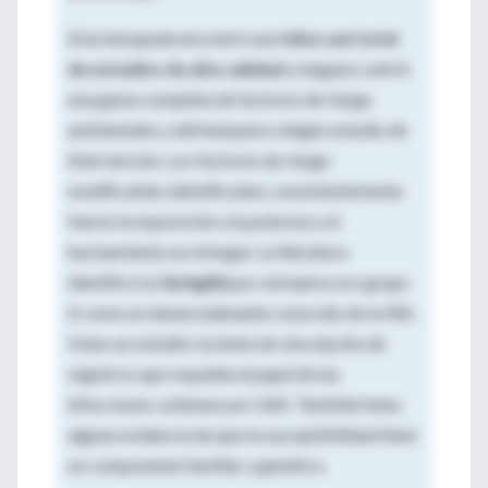
Esta búsqueda encontró una
falta casi total
de estudios de alta calidad
y ninguno cubrió
una gama completa de factores de riesgo
ambientales y del huésped y ningún estudio de
intervención. Los factores de riesgo
modificables identificados consistentemente
fueron la exposición a la pobreza y el
hacinamiento en el hogar. La literatura
identificó la
faringitis
por estreptococo grupo
A como un desencadenante conocido de la IRA.
Hubo un estudio reciente de vinculación de
registros que respalda el papel de las
infecciones cutáneas por GAS. También hubo
alguna evidencia de que la susceptibilidad tiene
un componente familiar y genético.