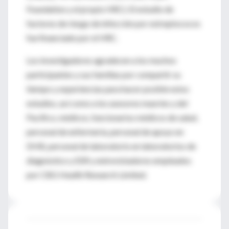
Foundation y el propio HRC). El estudio de
factores de riesgo de infección por estreptococos
fue financiado por el HRC.
Los investigadores agradecen a los muchos
participantes y sus familias por compartir su
tiempo y experiencias para hacer posible estos
estudios, así como a los asesores maoríes y del
Pacífico, médicos, funcionarios médicos de salud,
personal de enfermería, personal de apoyo en
DHB, personal de laboratorio en laboratorios de
diagnóstico y ESR y entrevistadores empleados
por CBG Health Research Limited.