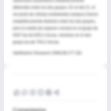
observaron parámetros estadísticamente
diferentes entre los dos grupos. En el día 21, el
recuento de células endoteliales tampoco fueron
estadísticamente distintos entre los dos grupos,
pero la media de espesor corneal en el grupo de
NGF fue de 645,2 micras, mientras en el otro
grupo era de 704,2 micras.
Ophthalmic Research 2006;38:177-181
Comentarios