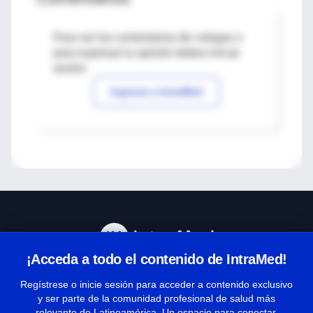
Para ver los comentarios de colegas o
para expresar tu opinión debes iniciar
sesión
Ingresar a IntraMed
¡Acceda a todo el contenido de IntraMed!
Centro de Ayuda
Regístrese o inicie sesión para acceder a contenido exclusivo
y ser parte de la comunidad profesional de salud más
relevante de Latinoamérica. Un espacio para conectar,