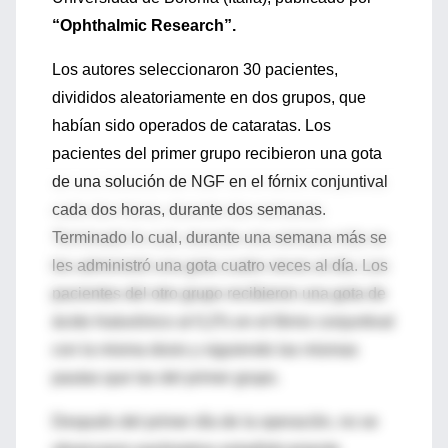
“Ophthalmic Research”.
Los autores seleccionaron 30 pacientes,
divididos aleatoriamente en dos grupos, que
habían sido operados de cataratas. Los
pacientes del primer grupo recibieron una gota
de una solución de NGF en el fórnix conjuntival
cada dos horas, durante dos semanas.
Terminado lo cual, durante una semana más se
les administró una gota cuatro veces al día. Los
pacientes del otro grupo recibieron una gota de
ácido hialurónico al 0,2% en el fórnix conjuntival
con la misma dosis y siguiendo las mismas
pautas que las del primer grupo.
Después del primer día de la operación, no se