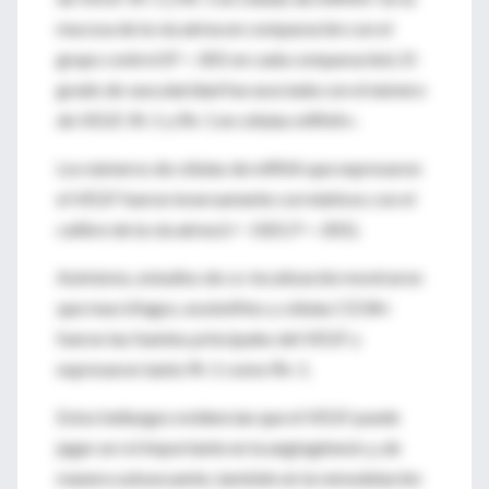
mucosa de la vía aérea en comparación con el
grupo control (P < .001 en cada comparación). El
grado de vascularidad fue asociada con el número
de VEGF, flt-1 y flk-1 en células mRNA+.
Los números de células de mRNA que expresaron
el VEGF fueron inversamente correlativos con el
calibre de la vía aérea (r= -0.83, P < .001).
Asimismo, estudios de co-localización mostraron
que macrófagos, eosinófilos y células CD34+
fueron las fuentes principales del VEGF y
expresaron tanto flt-1 como flk-1.
Estos hallazgos evidencian que el VEGF puede
jugar un rol importante en la angiogénesis y, de
manera subsecuente, también en la remodelación