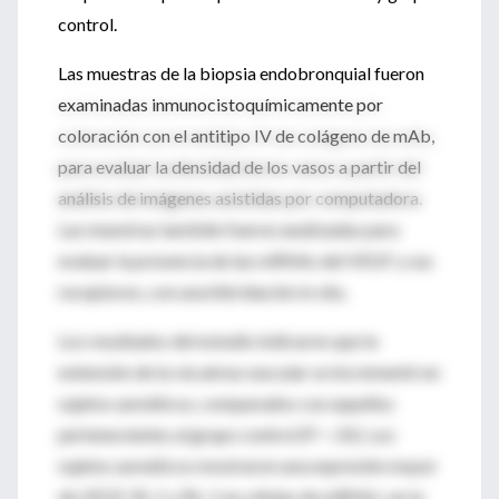
control.
Las muestras de la biopsia endobronquial fueron
examinadas inmunocistoquímicamente por
coloración con el antitipo IV de colágeno de mAb,
para evaluar la densidad de los vasos a partir del
análisis de imágenes asistidas por computadora.
Las muestras también fueron analizadas para
evaluar la presencia de las mRNAs del VEGF y sus
receptores, con una hibridación in situ.
Los resultados del estudio indicaron que la
extensión de la vía aérea vascular se incrementó en
sujetos asmáticos, comparados con aquellos
pertenecientes al grupo control (P < .01). Los
sujetos asmáticos mostraron una expresión mayor
de VEGF, flt-1 y flk-1 en células de mRNA+ en la