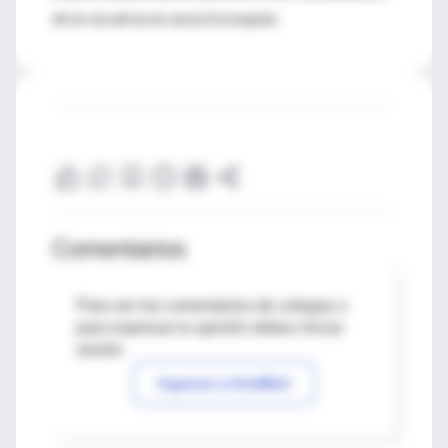
de la vía aérea en asma bronquial.
Comentarios
Para ver los comentarios de colegas o
para expresar tu opinión debes iniciar
sesión
Ingresar a IntraMed