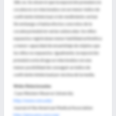
186, no. Se observó que la exposición prenatal a la
cocaína no se relacionaba con un menor índice de
coeficiente intelectual, ni de rendimiento verbal.
Sin embargo sí había efectos concretos de la
cocaína prenatal en varias subescalas: los niños
expuestos registraban menor habilidad aritmética
y menor capacidad de ensamblaje de objetos que
los niños no expuestos. Igualmente, la exposición
prenatal a esta droga se relacionaba con una
menor posibilidad de conseguir un índice de
coeficiente intelectual por encima de la media.
Webs Relacionadas
Case Western Reserve University
http://www.cwru.edu/
Journal of the American Medical Association
http://jama.ama-assn.org/