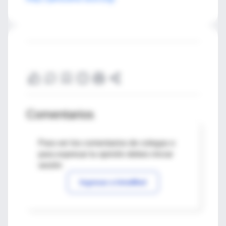
Comentarios
Para ver los comentarios de colegas o
para expresar tu opinión debes iniciar
sesión
Ingresar a IntraMed