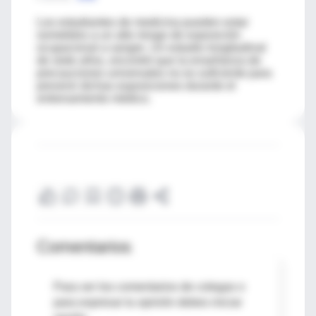
Los estudiantes de medicina pueden estar
sometidos a un alto riesgo de exposición
ocupacional a sangre. Un estudio longitudinal
de siete años, encontró que la enseñanza de
precauciones universales no es suficiente para
prevenir dichas exposiciones durante el
entrenamiento médico.
Comentarios
Para ver los comentarios de colegas o
para expresar tu opinión debes iniciar