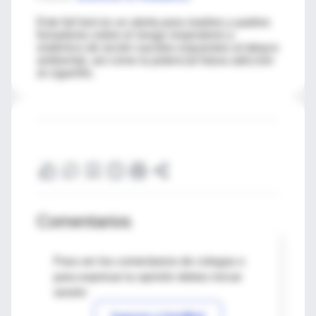
Este full text es un alerta para madres y padres
fumadores sobre el riesgo respiratorio y
sistémico de recién nacidos expuestos al tabaco
ambiental, así como la potencial futura adicción
al cigarrillo.
Comentarios
Para ver los comentarios de colegas o
para expresar tu opinión debes iniciar
sesión
Ingresar a IntraMed