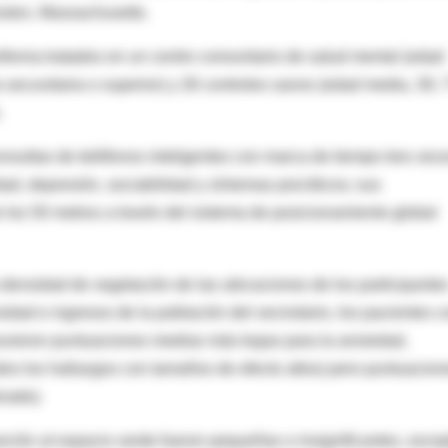
oston, Massachusetts.
renia tratados en un centro comunitario de salud mental (edad
 secundaria o superior) y 26 controles sanos (edad media, 30;
.
nsultas de teléfonos inteligentes con marca de tiempo tres vec
d, depresión, sociabilidad y síntomas psicóticos; sus
e los 50 metros a través del sistema de posicionamiento global
 densidad de vegetación de las ubicaciones de los participante
dad e ingresos de la población del vecindario, los pacientes c
tuvieron puntuaciones medias más bajas para la ansiedad,
dos los hallazgos con tamaños de efecto altos) pero puntuacion
rado).
osición al espacio verde fueron pequeñas o insignificantes, exce