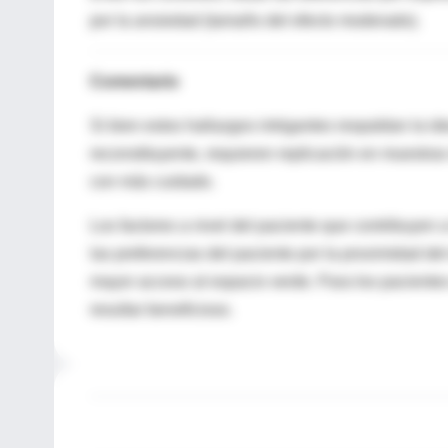
por la ansiedad (tamaño del efecto moderado).
Comentario
Si bien estos hallazgos intrigantes respaldan la id
reconstituyente, requieren replicación en muestr
con más cuidado.
Los factores a nivel del paciente que contribuyen a
las preferencias del paciente por la proximidad de
mayor acceso al espacio verde. Para los paciente
resultar beneficioso.