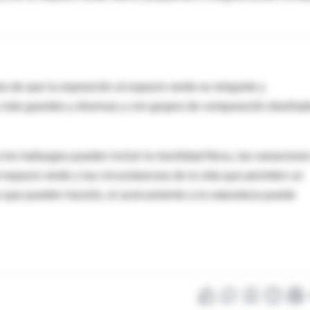
ea de que la exposición al espacio verde es relajante y
as más grandes y diversas y con grupos de comparación diseñad
 los hallazgos pueden incluir la movilidad física, las variacione
l espacio verde y las circunstancias de la vida que permiten un
s que pueden hacerlo, el acercamiento a la naturaleza puede