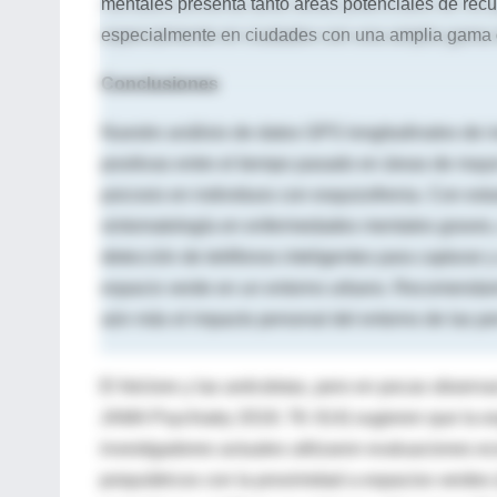
mentales presenta tanto áreas potenciales de recu
especialmente en ciudades con una amplia gama 
Conclusiones
Nuestro análisis de datos GPS longitudinales de i
positivas entre el tiempo pasado en áreas de may
psicosis en individuos con esquizofrenia. Con estu
sintomatología en enfermedades mentales graves,
detección de teléfonos inteligentes para capturar y
espacio verde en un entorno urbano. Recomendamos
aún más el impacto personal del entorno de las p
El folclore y las anécdotas, pero en pocas observ
JAMA Psychiatry 2019; 76: 614) sugieren que la ex
investigadores actuales utilizaron evaluaciones e
psiquiátricos con la proximidad a espacios verdes 