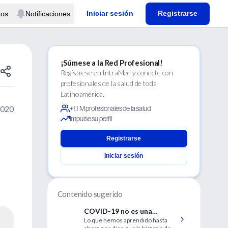
Iniciar sesión
Registrarse
tos
Notificaciones
¡Súmese a la Red Profesional!
Regístrese en IntraMed y conecte con
profesionales de la salud de toda
Latinoamérica.
2020
+1.1 M profesionales de la salud
Impulse su perfil
Registrarse
Iniciar sesión
Contenido sugerido
COVID-19 no es una
Lo que hemos aprendido hasta
pandemia