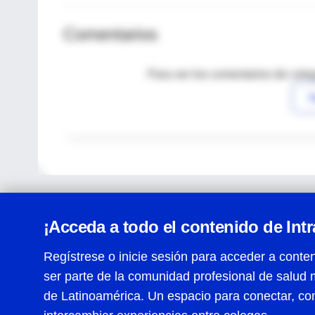
Comentarios
Para ver los comentarios de coleg
I
¡Acceda a todo el contenido de Int
Regístrese o inicie sesión para acceder a conten
ser parte de la comunidad profesional de salud 
Centro de Ayuda
de Latinoamérica. Un espacio para conectar, co
Términos y condiciones
| Políticas de privacidad
| Todos