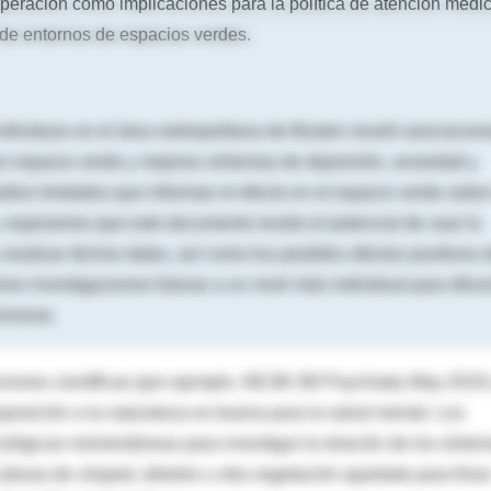
peración como implicaciones para la política de atención médic
de entornos de espacios verdes.
ndividuos en el área metropolitana de Boston reveló asociacion
or espacio verde y mejores síntomas de depresión, ansiedad y
dios limitados que informan el efecto en el espacio verde sobre
 esperamos que este documento revele el potencial de usar la
 analizar dichos datos, así como los posibles efectos positivos 
 investigaciones futuras a un nivel más individual para diluc
ersonas.
aciones científicas (por ejemplo, NEJM JW Psychiatry May 2019
posición a la naturaleza es buena para la salud mental. Los
cológicas momentáneas para investigar la relación de los sínto
(áreas de césped, árboles u otra vegetación apartada para fine