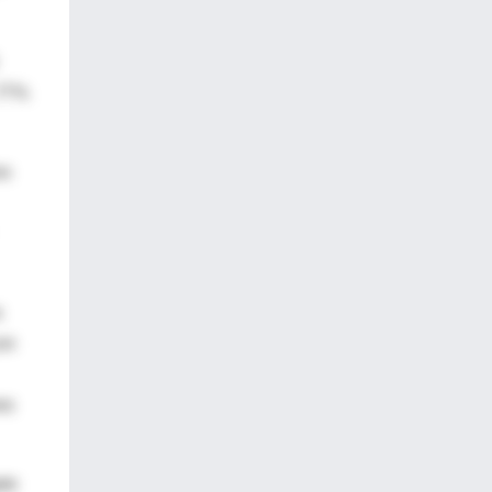
 77%
es
s
on
es
pto