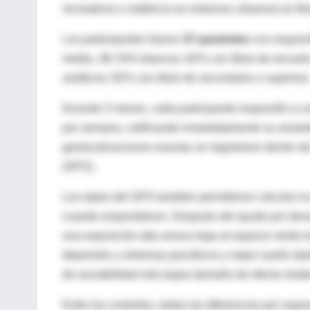
recreativos o estéticos en entornos urbanos) en B
Los participantes fueron
37 pacientes
con esquizof
media, 38; 54% blancos; 62% con título de escuela
asiáticos; 92% con título de secundaria o superior)
Durante 3 meses, cada participante respondió a co
por semana, calificando inmediatamente su ansieda
geolocalizaciones exactas se registraron dentro d
(GPS).
Los datos del GPS también permitieron calcular la
cuando respondieron. Después del ajuste por densi
una exposición alta versus baja al espacio verde 
depresión y síntomas psicóticos y mejor sueño (to
de sociabilidad más bajas (tamaño de efecto mode
Entre los controles, todas las diferencias por exp