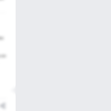
os
s en