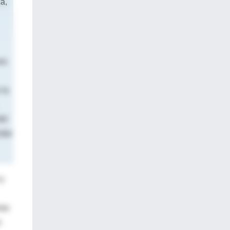
a,
es
 la
del
idar
 y
mas
s