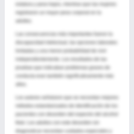
estatura y peso bajos, mientras que las mujeres
registraron un mayor peso corporal en la
adultez.
Las consecuencias más importantes fueron la
discapacidad intelectual, las opciones laborales
limitadas y una menor probabilidad de vivir
independientemente. Los resultados de las
pruebas que indicaban problemas graves de
conducta eran también significativamente más
altos.
Los autores señalaron que se necesitan mejores
métodos estandarizados de identificación de los
pacientes con desorden del espectro del alcohol
fetal. Los adultos con este desorden sin
diagnosticar necesitan cuidados especiales y