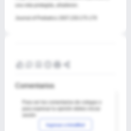
una vida protegida, añadieron.
Journal of Pediatrics 2007;150:175-179
Comentarios
Para ver los comentarios de colegas o
para expresar tu opinión debes iniciar
sesión
Ingresar a IntraMed