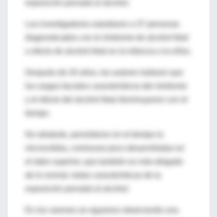
exposición prenatal al alcohol.
Los investigadores estudiaron a 37 personas
diagnosticados con el síndrome de alcohol fetal
o efecto de alcohol fetal en la infancia o la niñez.
Después de 20 años, los autores hallaron que
los rasgos faciales característicos del síndrome
y el efecto del alcohol fetal disminuyeron con el
tiempo.
No obstante, persistieron en el tiempo la
microcefalia, comisuras poco desarrolladas en
el labio superior, que también es más delgado
de lo normal, todas características de la
exposición prenatal al alcohol.
En los varones se siguieron observando una