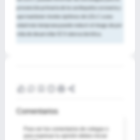
prevención primaria de la cardiopatía coronaria y
que mantener niveles óptimos de LDL-C a una
edad más temprana puede reducir el riesgo de por
vida de desarrollar ECV aterosclerótica.
Comentarios
Para ver los comentarios de colegas o
para expresar tu opinión debes iniciar