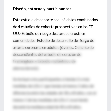
Diseño, entorno y participantes
Este estudio de cohorte analizó datos combinados
de 4 estudios de cohorte prospectivos en los EE.
UU. (Estudio de riesgo de aterosclerosis en
comunidades, Estudio de desarrollo de riesgo de
arteria coronaria en adultos jóvenes, Cohorte de
descendientes del estudio de corazón de
Framingham y Estudio multiétnico de
aterosclerosis) .
Se incluyó a los participantes si tenían 2 o más
medidas de LDL-C que tenían al menos 2 años de
diferencia entre las edades de 18 y 60 años, con al
menos 1 de las medidas de LDL-C ocurriendo
durante la mediana edad de 40 a 60 años.