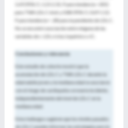
1.69 (95% CI, 1.23-2.31; P para tendencia <.001)
para TWA LDL-C nivel, y 0.88 (95% CI, 0.69-1.12;
P para tendencia = .28) para la pendiente de LDL-C.
No se encontró asociación entre ninguna de las
variables de c-LDL e ictus isquémico o IC.
Conclusiones y relevancia
Este estudio de cohorte mostró que la
acumulación de LDL-C y TWA LDL-C durante la
edad adulta joven y la mediana edad se asociaron
con el riesgo de cardiopatía coronaria incidente,
independientemente del nivel de LDL-C en la
mediana edad.
Estos hallazgos sugieren que los niveles pasados ​​
de LDL-C pueden informar las estrategias para la