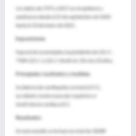
Los datos de 1971 a 2017 se recopilaron y
analizaron desde el 25 de septiembre de 2020
hasta el 10 de enero de 2021.
Exposiciones
Exposición acumulada a la pendiente de LDL-C,
TWA LDL-C y LDL-C desde los 18 a los 60 años.
Principales resultados y medidas
Incidencia de cardiopatía coronaria (CC),
accidente cerebrovascular isquémico e
insuficiencia cardíaca (IC).
Resultados
En este estudio se incluyó un total de 18288