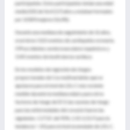
participantes. Estos participantes tenían una edad
media (DE) de 56,4 (3,7) años y estaban formados
por 10309 mujeres (56,4%).
Durante una mediana de seguimiento de 16 años,
ocurrieron 1165 eventos de cardiopatía coronaria,
599 accidentes cerebrovasculares isquémicos y
1145 eventos de insuficiencia cardíaca.
En los modelos de regresión de riesgos
proporcionales de Cox multivariables que se
ajustaron para el nivel de LDL-C más reciente
medido durante la mediana edad y para otros
factores de riesgo de ECV, las razones de riesgo
para las enfermedades del corazón fueron las
siguientes: 1.57 (IC del 95%, 1.10-2.23; P para la
tendencia = .01) para el nivel acumulado de LDL-C,