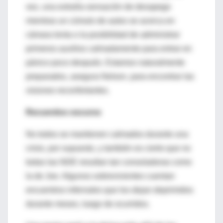
vez, una extraña sensación de desapego
mientras un cúmulo de autos se acerca en
cámara lenta o la posibilidad de administrar
primeros auxilios calmadamente para entrar en
pánico poco después. Estamos naturalmente
preparados, asegura Nelson, para encontrar las
visiones reconfortantes.
Recuerdos oscuros
No todos se mantienen calmados durante una
crisis, por supuesto, y también es cierto que no
todas las NDE resultan tan consoladoras como
la de Joe. Algunos sobrevivientes cuentan
encuentros infernales que los dejan deprimidos
durante meses, luego de ocurridos.