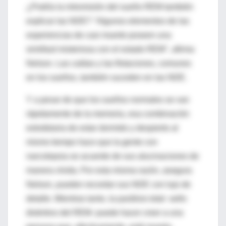
¿Podría la intromisión del sueño REM también
explicar las NDE? "Algunos elementos de las
experiencias de casi muerte poseen una
similitud misteriosa con el estado REM", afirma
Nelson. Las caídas y las flotaciones, comunes
en los sueños, también suceden en las NDE.
Y a pesar de que los sueños normales se van
rápidamente de la memoria, esa combinación
estrafalaria de estar dormido y despierto al
mismo tiempo hace que la gente con
narcolepsia se acuerde de sus alucinaciones de
manera vívida. Por esta misma razón, asegura
Nelson, pueden recordar sus NDE con lujo de
detalle. Mientras tanto, la parálisis total -sello
distintivo del REM- puede hacer creer a una