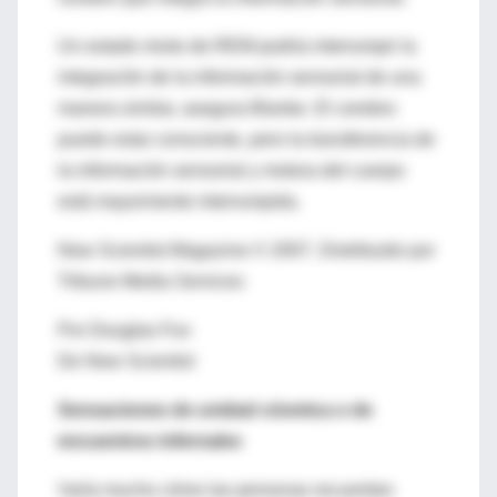
Un estado mixto de REM podría interrumpir la
integración de la información sensorial de una
manera similar, asegura Blanke. El cerebro
puede estar consciente, pero la transferencia de
la información sensorial y motora del cuerpo
está mayormente interrumpida.
New Scientist Magazine © 2007. Distribuido por
Tribune Media Services
Por Douglas Fox
De New Scientist
Sensaciones de unidad cósmica o de
encuentros infernales
Varía mucho cómo las personas recuerdan