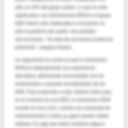
sólo un 24% del grupo control. Lo que es más
significativo, las intromisiones REM en el grupo
NDE fueron más elaboradas e incluyeron no
sólo la parálisis del sueño, sino también
alucinaciones. "Se trata de una buena evidencia
preliminar", asegura Nelson.
Un argumento en contra es que la intromisión
REM es habitualmente una experiencia
aterradora, difícilmente reconciliable con los
sentimientos a menudo reconfortantes de las
NDE. Para responder a esto, Nelson indica que,
en el contexto de una NDE, la intromisión REM
sucede en una crisis, cuando una respuesta de
enfrentamiento o huida ya aguó nuestro miedo
habitual. Es algo que todos sentimos alguna