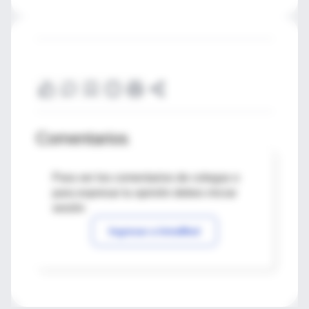
Comentarios
Para ver los comentarios de colegas o
para expresar tu opinión debes iniciar
sesión
Ingresar a IntraMed