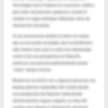
Tecnología Suizo Federal en Lausanne, explica
que estas sensaciones aparecen cuando el
cerebro no logra entretejer diferentes hilos de
información sensorial.
Si las sensaciones táctiles le dicen al cuerpo
que se encuentra acostado, pero el tembloroso
oído interior hace que la vista sea interpretada
como la de una perspectiva en flotación,
entonces una persona perfectamente puede
"verse" desde el techo.
Blanke les ha hecho ver a algunas personas sus
propias piernas separadas del cuerpo desde
una perspectiva de flotación estimulando
eléctricamente el gyrus angular, un área del
cerebro que integra la información sensorial.