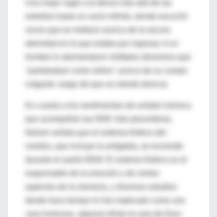
Una mujer vagó a la deriva más allá de las
estrellas hasta un vacío infinito, donde escuchó
voces que se mofaron acerca de la oscura
eternidad en la que estaba por ingresar. A un
hombre lo atormentaron múltiples demonios que
"parloteaban como mirlos" acerca de su cuerpo
colgante, luego de que se intentó ahorcar.
En cuanto a los sentimientos de unidad cósmica
que acompañan las NDE más placenteras,
Nelson señala que el sistema límbico del
cerebro, que incluye la amígdala, se enciende
durante el sueño REM. El sistema límbico es el
responsable de la emoción y de ciertos
aspectos de la memoria, y diversos estudios
desde hace tiempo lo han implicado como una
vara luminosa -algunos dirían la vara de Dios-