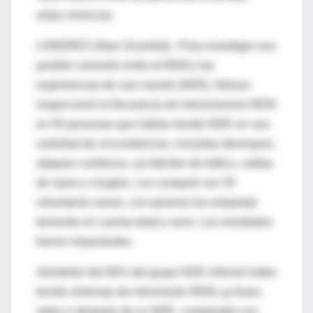
estas vivencias
LONDRES (New Scientist).- Para investigar una
posible conexión entre el REM y las
experiencias de casi muerte (NDE), Nelson
inspeccionó la frecuencia de intromisiones REM
en 55 personas que habían tenido NDE en una
variedad de circunstancias, incluidas desmayos,
ataques cardíacos, accidentes de tráfico, caídas
de rayos y cirugías. Los comparó con 55
voluntarios sanos, con quienes los emparejó
teniendo en cuenta edad y sexo. Los resultados
fueron impactantes.
Alrededor del 60% del grupo NDE informó haber
tenido síntomas de intromisión REM, ya fuera
antes o después de su NDE, comparado con