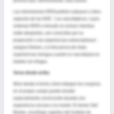
persona que, efectivamente, está muerta.
Las intromisiones REM podrían subyacer a otros
aspectos de las NDE. "Los narcolépticos, cuyos
sistemas REM a menudo se activan mientras
están despiertos, son conocidos por su
propensión a las experiencias extracorpóreas",
asegura Nelson, y la frecuencia de estas
experiencias mengua cuando su narcolepsia es
tratada con drogas.
Verse desde arriba
Mirar desde el techo cómo trabajan los cirujanos
en el propio cuerpo puede resultar
especialmente convincente durante una
experiencia cercana a la muerte. El doctor Olaf
Blanke, neurólogo cognitivo del Instituto de