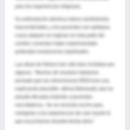
para las experiencias religiosas.
Su estimulación eléctrica induce sentimientos
trascendentales, y los pacientes con epilepsia
cuyos ataques se originan en esta parte del
cerebro comentan haber experimentado
profundas revelaciones espirituales.
Las ideas de Nelson han sido bien recibidas por
algunos. "Muchos de nosotros habíamos
pensado que las intromisiones REM eran una
explicación plausible -afirma Mahowald, que ha
pasado décadas tratando a pacientes
narcolépticos-. No se necesita mucho para
extrapolar a las experiencias de casi muerte lo
que escuchamos durante treinta años."