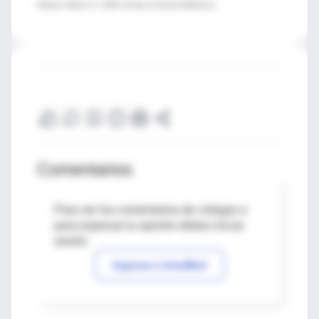
Orleans; March 17, 2009, Annals of Internal Medicine)
Comentarios
Para ver los comentarios de colegas o
para expresar tu opinión debes iniciar
sesión
Ingresar a IntraMed