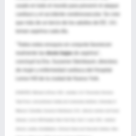
usado en todo el mundo para prevenir el ataque
cardiaco y el accidente cerebrovascular. Se cree
que más de un tercio de los adultos de EE. UU.
toman aspirina cada día.
"Todos estos ensayos en conjunto favorecen
realmente las
dosis bajas
de aspirina",
concluyó la Dra. Suzanne Steinbaum, directora
de mujer y enfermedad cardiaca del Hospital
Lenox Hill de la ciudad de Nueva York.
(FUENTES: Michael LeFevre, M.D., member, U.S. Preventive Services
Task Force, and professor, family and community medicine, University of
Missouri, Columbia; Suzanne Steinbaum, D.O., director, women and heart
disease, Lenox Hill Hospital, New York City; Carl J. Lavie, M.D., medical
director, cardiac rehabilitation, Ochsner Heart and Vascular Institute, New