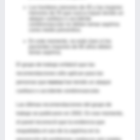
Los hombres menores de 45 y las mujeres
menores de 55 que nunca hayan tenido un
ataque cardiaco o accidente
cerebrovascular no deben tomar aspirina
como medio preventivo.
En este momento, no está claro si los
pacientes mayores de 80 años deben
tomar aspirina.
El grupo de trabajo enfatizó que las
recomendaciones sólo aplican para las
personas que
nunca
han tenido un ataque
cardiaco o accidente cerebrovascular.
Las últimas recomendaciones del grupo de
trabajo se publicaron en 2002. En ese momento,
el panel reconoció que la evidencia que
respaldaba el uso de la aspirina en la
prevención de problemas cardiacos aún estaba