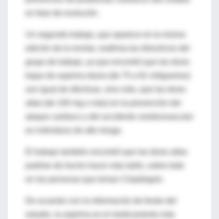
en fase de evolución.
Un segundo trabajo, que aparece en la misma
edición de la revista, reafirma las directrices del
grupo de trabajo, ya que encontró que las dosis
bajas de aspirina diaria (de 75 a 81 miligramos)
son igual de efectivas, sino más, que las dosis
altas (de 100 mg o más) en la prevención del
ataque cardiaco y del accidente cerebrovascular
en individuos de alto riesgo.
El trabajo también encontró que las dosis altas
podrían de hecho hacer más daño, sobre todo
en las personas que toman Clopidogrel.
De acuerdo con la información de fondo del
estudio, la aspirina es el medicamento más