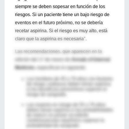
siempre se deben sopesar en función de los
riesgos. Si un paciente tiene un bajo riesgo de
eventos en el futuro próximo, no se debería
recetar aspirina. Si el riesgo es muy alto, está
claro que la aspirina es necesaria".
Las recomendaciones, que aparecen en la
edición del 17 de marzo de
Annals of Internal
Medicine
, especifican lo siguiente:
Los hombres de 45 a 79 años con factores
de riesgo cardiacos deben tomar aspirina
si los beneficios preventivos superan el
riesgo de sangrado.
Las mujeres en riesgo de 55 a 79 años
deben tomar aspirina si las probabilidades
de reducir un primer accidente
cerebrovascular isquémico superan la
probabilidad de sangrado.