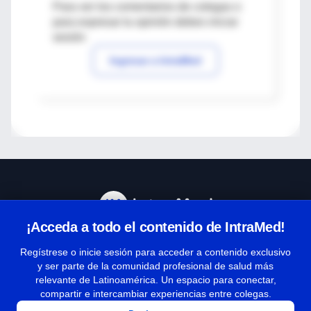
Para ver los comentarios de colegas o
para expresar tu opinión debes iniciar
sesión
Ingresar a IntraMed
¡Acceda a todo el contenido de IntraMed!
Centro de Ayuda
Regístrese o inicie sesión para acceder a contenido exclusivo
y ser parte de la comunidad profesional de salud más
relevante de Latinoamérica. Un espacio para conectar,
Términos y condiciones
compartir e intercambiar experiencias entre colegas.
| Políticas de privacidad