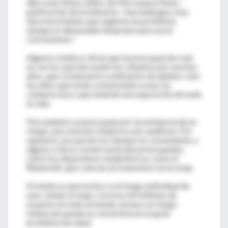
dijo Louis Slesin, editor de Microwave News ,
publicación de la industria-. Hay hallazgos muy
desconcertantes que sugieren un problema,
aunque es demasiado temprano para sacar
conclusiones."
Algunos médicos dicen que la preocupación real
no son los que han usado los celulares por muchos
años, que comenzaron a utilizarlos de adultos, sino
los niños que están comenzando a usar los
celulares hoy y que tendrán una exposición de toda
la vida.
Para quienes se preocupan por la existencia de un
riesgo, una solución simple es usar audífono. Por
supuesto, esa opción no siempre es conveniente, y
alguno críticos se han mostrado preocupados
sobre los dispositivos inalámbricos como el
Bluetooth, que colocan un transmisor en la oreja.
El miedo es que incluso si el riesgo individual de
usar celular es bajo, con tres mil millones de
usuarios en todo el mundo, incluso un riesgo
minúsculo pueda se convertiría en un gran
problema de salud.