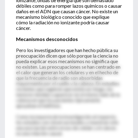
ionizante, ondas de energía que son demasiado
débiles como para romper lazos químicos o causar
daños en el ADN que causan cáncer. No existe un
mecanismo biológico conocido que explique
cómo la radiación no ionizante podría causar
cáncer.
Mecanismos desconocidos
Pero los investigadores que han hecho pública su
preocupación dicen que sólo porque la ciencia no
pueda explicar esos mecanismos no significa que
no existen. Las preocupaciones se han centrado en
el calor que generan los celulares y en el hecho de
que la frecuencia de radio son absorbidas
mayormente por el cuello y la cabeza. En estudios
recientes que sugieren que existe un riesgo, los
tumores tendían a aparecer en el mismo lado de la
cabeza en que los pacientes típicamente
apoyaban el teléfono.
Como la mayoría de la investigación al respecto,
los estudios son observacionales y muestran sólo
una asociación entre el uso de celular y el cáncer,
no una relación causal.