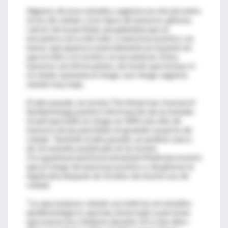
Algunos de esos estudios sugieren un vínculo entre
el uso de celular y tres tipos de tumores: glioma;
cáncer de la parótida, una glándula que se
encuentra cerca del oído; y neuroma acústico, un
tumor que aparece esencialmente en el punto en
que el oído y el cerebro se encuentran. Estos
tumores son infrecuentes, de modo que incluso si
el celular aumenta el riesgo, ese riesgo seguiría
siendo muy bajo.
El año pasado, la revista The American Journal of
Epidemiology publicó información de un estudio
israelí que halló un riesgo un 58% más alto de
tumores de las parótidas en grandes usuarios de
celular. También el año pasado, un análisis sueco
de 16 estudios publicado en la revista
Occupational and Environmental Medicine mostró
que el riesgo de neuroma acústico y de glioma se
duplicaba después de 10 años de mucho uso de
celular.
"Lo que estamos viendo son indicios en estudios
epidemiológicos que han observado a personas
que usaron los celulares durante 10 o más años -