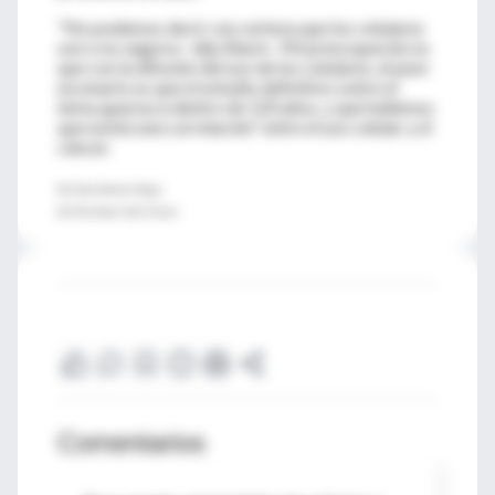
"No podemos decir con certeza que los celulares
son o no seguros -dijo Black-. Mi preocupación es
que con la difusión del uso de los celulares, el peor
escenario es que el estudio definitivo sobre el
tema aparezca dentro de 120 años, y que hallemos
que existe una correlación" entre el uso celular y el
cáncer.
Por Tara Parker-Pope
De The New York Times
Comentarios