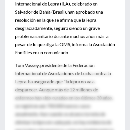
Internacional de Lepra (ILA), celebrado en
Salvador de Bahía (Brasil), han aprobado una
resolución en la que se afirma que la lepra,
desgraciadamente, seguirá siendo un grave
problema sanitario durante muchos años más, a
pesar de lo que diga la OMS, informa la Asociación
Fontilles en un comunicado.
Tom Vassey, presidente de la Federación
Internacional de Asociaciones de Lucha contra la
Lepra, ha asegurado que "la lepra no va a
desparecer. Aunque más de 12 millones de
enfermos han sido curados en los últimos 20 años,
se registran aún 700.000 nuevos casos
anualmente. Aun cuando se alcance la meta de
eliminar la lepra en cada país, no hay evidencia de