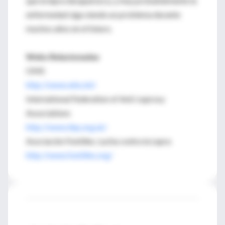
que la lepra desaparezca, y muy probablemente la
enfermedad siga siendo un problema durante
muchos años en el futuro.
Webs Relacionadas
OMS
http://www.who.int/
International Federation of Anti-Leprosy
Associations
http://www.ilep.org.uk/
Asociación Fontilles. Lucha contra la Lepra
http://www.fontilles.org/