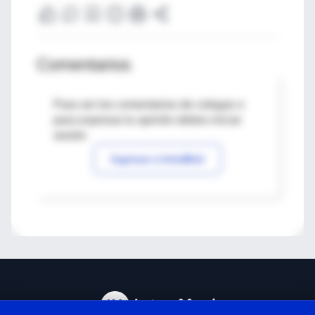
Comentarios
Para ver los comentarios de colegas o
para expresar tu opinión debes iniciar
sesión
Ingresar a IntraMed