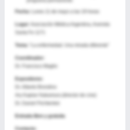
programa permanente.
Fecha:
Lunes 11 de mayo a las 19 horas
Lugar:
Asociación Médica Argentina, Avenida
Santa Fe 1171
Tema:
“La enfermedad. Una mirada diferente”
Coordinador:
Dr. Francisco Maglio
Expositores:
Dr. Alberto Brondino
Ary Kaplan Nakamura (director de cine)
Dr. Daniel Flichtentrei
Entrada libre y gratuita
Contacto: