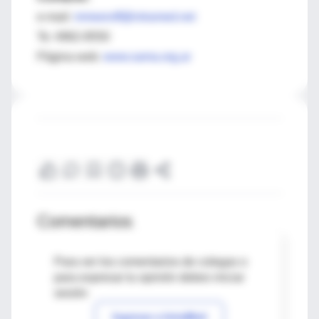
e-mail:
mmeeroff@intramed.net
Te: 4962-8550
Página web:
www.sama.org.ar
Comentarios
Para ver los comentarios de colegas o
para expresar tu opinión debes iniciar
sesión
Ingresar a IntraMed