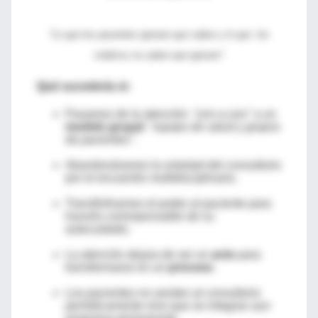
"Lo que los pacientes ignoran que saben y lo que los
médicos no saben que ignoran"
Qué sucedería si:
Pasamos de la atención:
"uno a uno"
a un
modelo grupal
:
"equipo de salud y grupos
de pacientes".
Abandonáramos la soledad del consultorio
por el encuentro multidisciplinario.
Transfiriéramos el poder al paciente para
hacerlo corresponsable de su
autocuidado.
La atención dejara de ser un
acto
para
transformarse en un
proceso
.
Los pacientes no asisten al consultorio
periódicamente sino que se integran aun