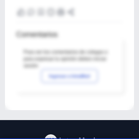
Comentarios
Para ver los comentarios de colegas o
para expresar tu opinión debes iniciar
sesión
Ingresar a IntraMed