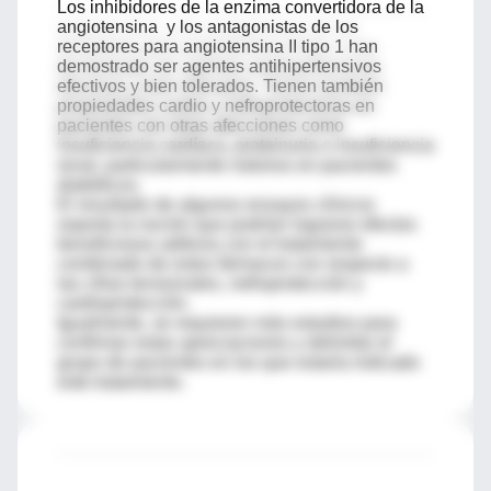
Los inhibidores de la enzima convertidora de la
angiotensina y los antagonistas de los
receptores para angiotensina II tipo 1 han
demostrado ser agentes antihipertensivos
efectivos y bien tolerados. Tienen también
propiedades cardio y nefroprotectoras en
pacientes con otras afecciones como
insuficiencia cardíaca, proteinuria o insuficiencia
renal, particularmente notorios en pacientes
diabéticos.
El resultado de algunos ensayos clínicos
soporta la noción que podrían lograrse efectos
beneficiosos aditivos con el tratamiento
combinado de estos fármacos con respecto a
las cifras tensionales, nefroprotección y
cardioprotección.
Igualmente, se requieren más estudios para
confirmar estas apreciaciones y delimitar el
grupo de pacientes en los que estaría indicado
este tratamiento.