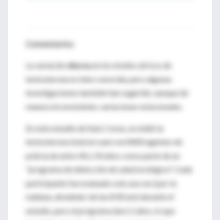
Comentarios
La variación
diurna
en los niveles séricos de
testosterona es bien conocida, pero algunas
investigaciones también han sugerido, aunque de
manera inconsistente, variaciones estacionales.
En este estudio de Seúl, Corea, se midió la
testosterona total en suero en 8400 agentes de
policía de entre 40 y 50 años como parte de un
"programa de detección de salud urológica". Cada
participante fue evaluado solo una vez (por la
mañana, alrededor de las 8:00 am) durante el
estudio, pero el programa duró 2 años, lo que