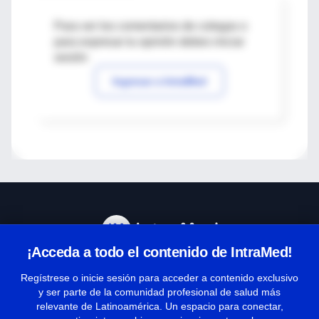
Para ver los comentarios de colegas o
para expresar tu opinión debes iniciar
sesión
Ingresar a IntraMed
¡Acceda a todo el contenido de IntraMed!
Centro de Ayuda
Regístrese o inicie sesión para acceder a contenido exclusivo
y ser parte de la comunidad profesional de salud más
relevante de Latinoamérica. Un espacio para conectar,
Términos y condiciones