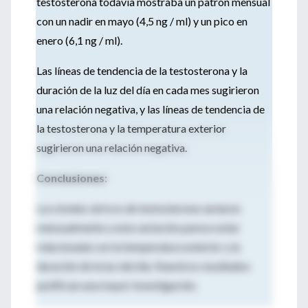
testosterona todavía mostraba un patrón mensual
con un nadir en mayo (4,5 ng / ml) y un pico en
enero (6,1 ng / ml).
Las líneas de tendencia de la testosterona y la
duración de la luz del día en cada mes sugirieron
una relación negativa, y las líneas de tendencia de
la testosterona y la temperatura exterior
sugirieron una relación negativa.
Conclusiones:
Los niveles séricos de testosterona variaron
mensualmente y esta variación parece estar
relacionada con la temperatura exterior y la
duración de la luz del día. Nuestros resultados
justifican una mayor investigación.