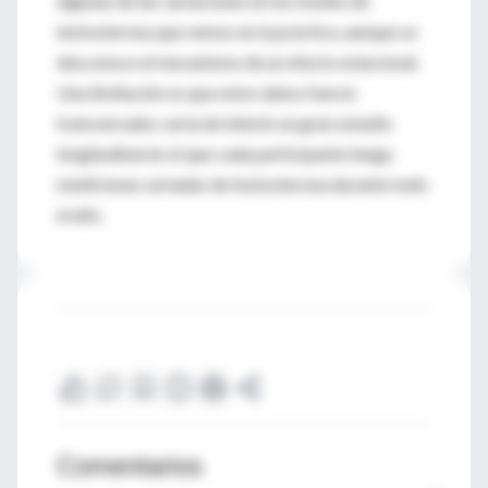
algunas de las variaciones en los niveles de
testosterona que vemos en la práctica, aunque se
desconoce el mecanismo de un efecto estacional.
Una limitación es que estos datos fueron
transversales; sería de interés un gran estudio
longitudinal en el que cada participante tenga
mediciones seriadas de testosterona durante todo
el año.
Comentarios