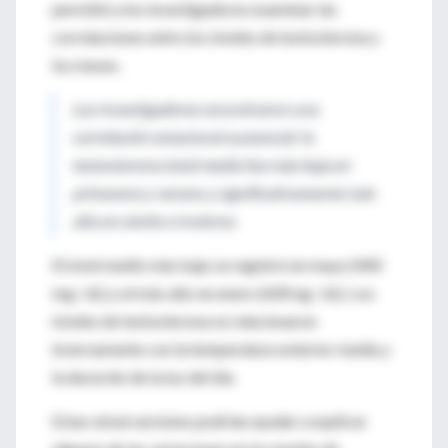
permitió a los investigadores examinar las
correlaciones entre los niveles de testosterona y
los meses.
Los investigadores encontraron una
correlación estacional sustancial: la
testosterona total media fue más baja en
primavera y verano y significativamente más
alta en otoño e invierno.
El nivel medio más bajo se registró en mayo (440
mg / dL) y el más alto en enero (600 ng / dL). Los
niveles de testosterona se relacionaron
inversamente con la temperatura exterior media y
la duración de la luz del día.
Estas observaciones podrían ayudar a explicar