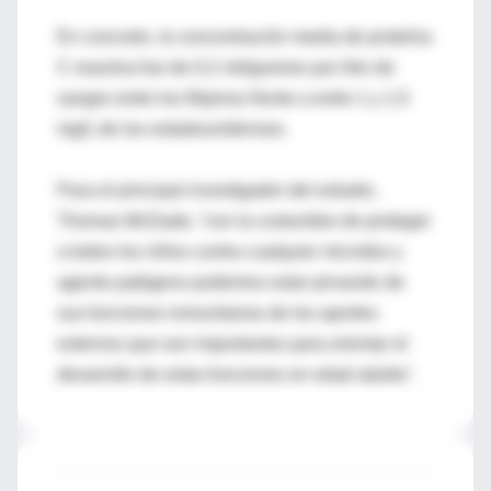
En concreto, la concentración media de proteína
C-reactiva fue de 0,2 miligramos por litro de
sangre entre los filipinos frente a entre 1 y 1,5
mg/L de los estadounidenses.
Para el principal investigador del estudio,
Thomas McDade, “con la costumbre de proteger
a todos los niños contra cualquier microbio y
agente patógeno podemos estar privando de
sus funciones inmunitarias de los aportes
externos que son importantes para orientar el
desarrollo de estas funciones en edad adulta”.