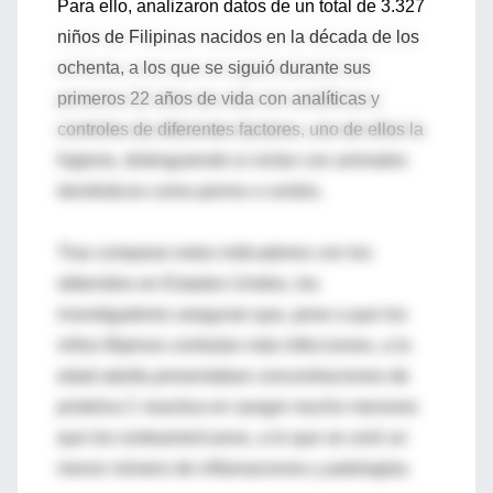
Para ello, analizaron datos de un total de 3.327
niños de Filipinas nacidos en la década de los
ochenta, a los que se siguió durante sus
primeros 22 años de vida con analíticas y
controles de diferentes factores, uno de ellos la
higiene, distinguiendo si vivían con animales
domésticos como perros o cerdos.
Tras comparar estos indicadores con los
obtenidos en Estados Unidos, los
investigadores aseguran que, pese a que los
niños filipinos contraían más infecciones, a la
edad adulta presentaban concentraciones de
proteína C-reactiva en sangre mucho menores
que los norteamericanos, a lo que se unió un
menor número de inflamaciones y patologías.