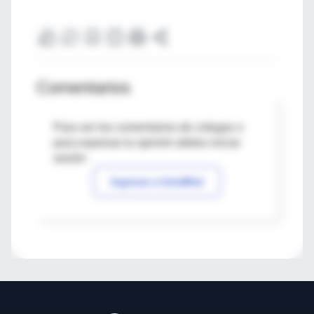
Comentarios
Para ver los comentarios de colegas o
para expresar tu opinión debes iniciar
sesión
Ingresar a IntraMed