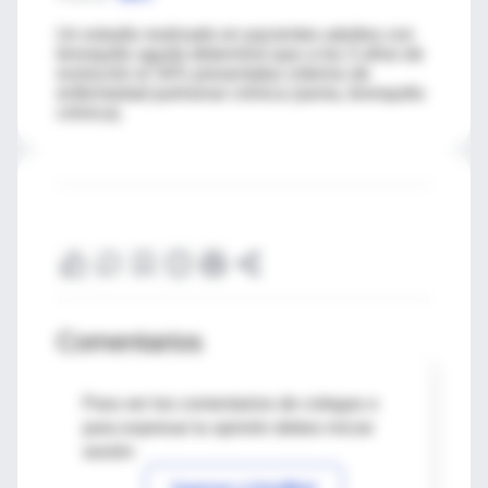
Un estudio realizado en pacientes adultos con
bronquitis aguda determinó que a los 3 años de
evolución el 34% presentaba criterios de
enfermedad pulmonar crónica (asma, bronquitis
crónica).
Comentarios
Para ver los comentarios de colegas o
para expresar tu opinión debes iniciar
sesión
Ingresar a IntraMed