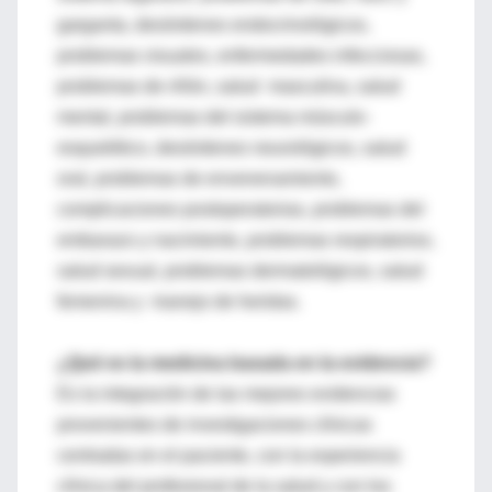
garganta, desórdenes endocrinológicos,
problemas visuales, enfermedades infecciosas,
problemas de riñón, salud masculina, salud
mental, problemas del sistema músculo-
esquelético, desórdenes neurológicos, salud
oral, problemas de envenenamiento,
complicaciones postoperatorias, problemas del
embarazo y nacimiento, problemas respiratorios,
salud sexual, problemas dermatológicos, salud
femenina y manejo de heridas.
¿Qué es la medicina basada en la evidencia?
Es la integración de las mejores evidencias
provenientes de investigaciones clínicas
centradas en el paciente, con la experiencia
clínica del profesional de la salud y con los