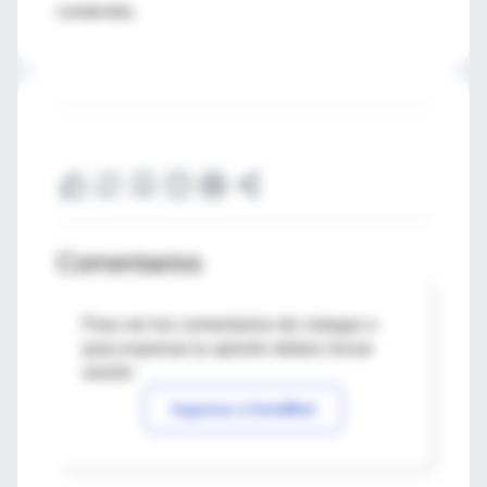
contenido.
Comentarios
Para ver los comentarios de colegas o
para expresar tu opinión debes iniciar
sesión
Ingresar a IntraMed