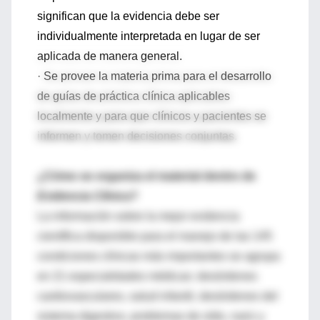
significan que la evidencia debe ser
individualmente interpretada en lugar de ser
aplicada de manera general.
· Se provee la materia prima para el desarrollo
de guías de práctica clínica aplicables
localmente y para que clínicos y pacientes se
informen y tomen decisiones conjuntas.
¿Cómo se organiza el material dentro de
Evidencia Clínica
?
La información sobre la mejor evidencia
científica disponible para el manejo de las 145
condiciones clínicas más importantes se agrupa
en 21 especialidades médicas: desórdenes
cardiovasculares, salud infantil, desórdenes del
sistema digestivo, problemas de oído, nariz y