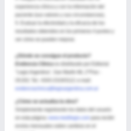
experiencia clínica y con la información del
paciente (sus valores y sus circunstancias),
5- Evaluar la efectividad y la eficacia de los
resultados obtenidos en los primeros 4 puntos y
ver cómo se pueden mejorar.
¿Dónde se consigue el producto?
Evidencia Clínica
es distribuido por Editorial
"Legis Argentina", San Martín 66, 2°Piso -
Of.202; Tel.: 4343-2319/3112; e-mail:
evidenciaclinica@legisargentina.com.ar
¿Cómo se actualiza la obra?
Simplemente registrando los datos del usuario
en esta página:
www.medilegis.com
para recibir
envíos mensuales sobre cambios en el