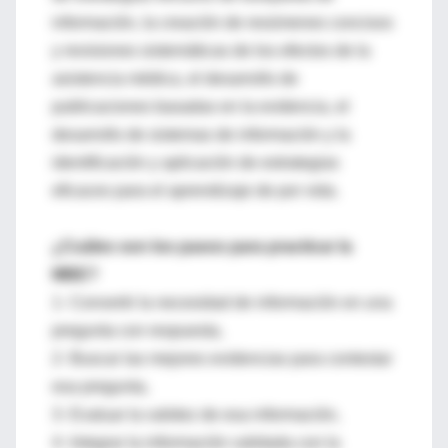
información, la creación de resúmenes concisos
y revisiones sistemáticas de los efectos de la
asistencia médica, el desarrollo de
publicaciones basadas en la evidencia, el
desarrollo de sistemas de información y la
identificación y aplicación de estrategias
eficaces para el aprendizaje de por vida.
¿Cuáles son los pasos para practicar la
MBE?
1- Convertir la necesidad de información en una
pregunta con respuesta,
2- Buscar las mejores evidencias para contestar
esa pregunta,
3- Evaluar la validez de esa información,
4- Integrar la información validada con la