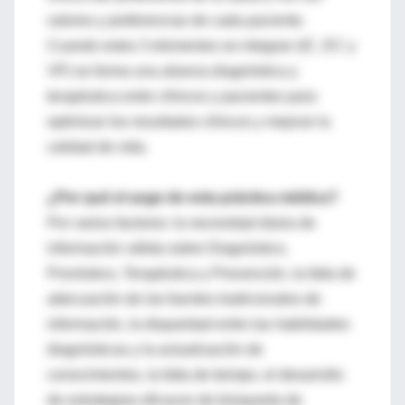
valores y preferencias de cada paciente.
Cuando estos 3 elementos se integran (IC, EC y
VP) se forma una alianza diagnóstica y
terapéutica entre clínicos y pacientes para
optimizar los resultados clínicos y mejorar la
calidad de vida.
¿Por qué el auge de esta práctica médica?
Por varios factores: la necesidad diaria de
información válida sobre Diagnóstico,
Pronóstico, Terapéutica y Prevención, la falta de
adecuación de las fuentes tradicionales de
información, la disparidad entre las habilidades
diagnósticas y la actualización de
conocimientos, la falta de tiempo, el desarrollo
de estrategias eficaces de búsqueda de