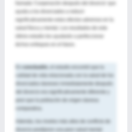
llamada 'Cooperación después del divorcio' que
ayuda a los divorciados a reducir
significativamente estos efectos adversos en la
salud física y mental. Los resultados de este
último estudio les ayudarán a perfeccionar
dichos enfoques en el futuro.
En
conclusión
, el estudio encontró que la
calidad de vida relacionada con la salud de los
divorciados daneses inmediatamente después
del divorcio era significativamente diferente y
peor que la población de origen danesa
comparativa.
Además, los niveles más altos de conflicto de
divorcio predijeron una peor salud mental