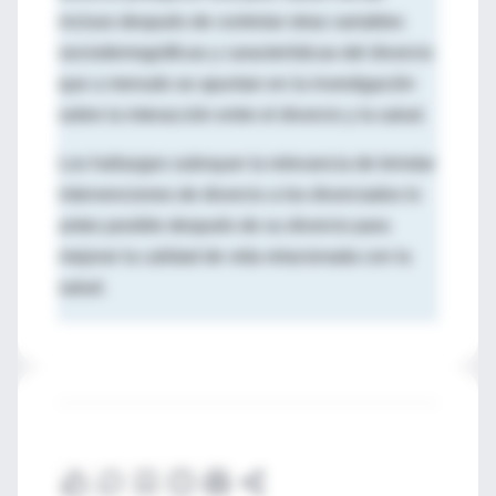
incluso después de controlar otras variables
sociodemográficas y características del divorcio
que a menudo se apuntan en la investigación
sobre la interacción entre el divorcio y la salud.
Los hallazgos subrayan la relevancia de brindar
intervenciones de divorcio a los divorciados lo
antes posible después de su divorcio para
mejorar la calidad de vida relacionada con la
salud.