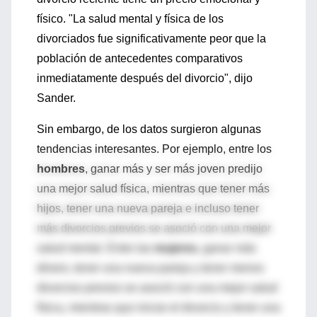
físico. "La salud mental y física de los
divorciados fue significativamente peor que la
población de antecedentes comparativos
inmediatamente después del divorcio", dijo
Sander.
Sin embargo, de los datos surgieron algunas
tendencias interesantes. Por ejemplo, entre los
hombres
, ganar más y ser más joven predijo
una mejor salud física, mientras que tener más
hijos, tener una nueva pareja e incluso tener
más divorcios previos se asoció con una mejor
salud mental. Entre las
mujeres
, ganar más
dinero, tener una nueva pareja y tener menos
divorcios previos se asoció con una mejor salud
física, mientras que iniciar el divorcio y tener una