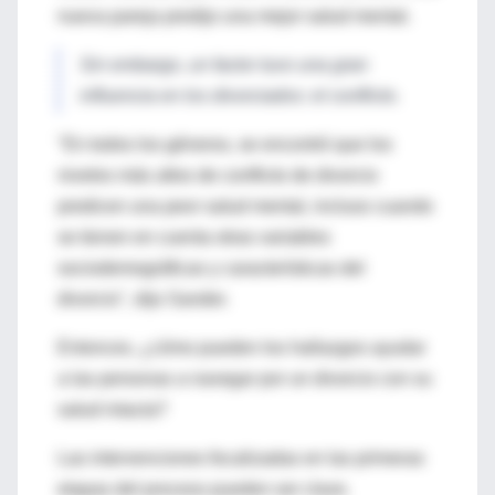
nueva pareja predijo una mejor salud mental.
Sin embargo, un factor tuvo una gran
influencia en los divorciados: el conflicto.
"En todos los géneros, se encontró que los
niveles más altos de conflicto de divorcio
predicen una peor salud mental, incluso cuando
se tienen en cuenta otras variables
sociodemográficas y características del
divorcio", dijo Sander.
Entonces, ¿cómo pueden los hallazgos ayudar
a las personas a navegar por un divorcio con su
salud intacta?
Las intervenciones focalizadas en las primeras
etapas del proceso pueden ser clave.