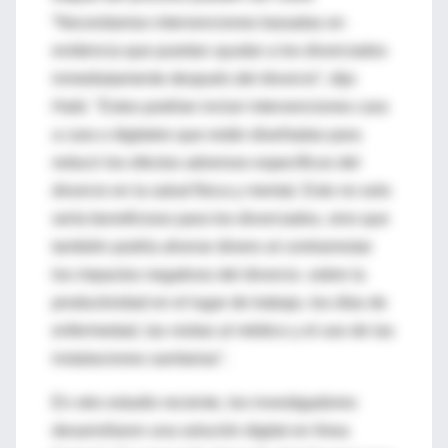
“Necesitamos intervenciones basadas en
evidencia que puedan ayudar a los divorciados
inmediatamente después del divorcio”, dijo
Hald. "Estos podrían incluir intervenciones cara
a cara o digitales que están diseñadas para
reducir los efectos adversos específicos del
divorcio en la salud física y mental. Esto no solo
sería beneficioso para los divorciados, sino que
también podría ahorrar dinero al contrarrestar
los impactos negativos del divorcio. sobre la
productividad en el lugar de trabajo, los días de
enfermedad, las visitas al médico y el uso de las
instalaciones sanitarias".
En otro estudio reciente, los investigadores
desarrollaron una solución digital en línea