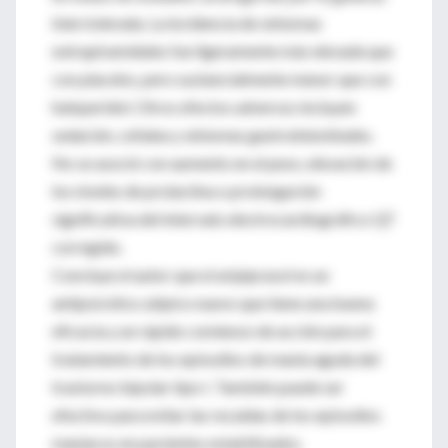
bien tolerada. La incidencia de síntomas
extrapiramidales fue ligeramente más elevada que
con placebo, pero sustancialmente menor que con
haloperidol. Otros efectos adversos incluyen
sedación, cefalea y síntomas gastrointestinales.
No se asoció con aumento en el peso, elevación de
los niveles de prolactina o prolongación
significativa del intervalo electrocardiográfico QT
corregido.
Concluye el autor que el aripiprazol es un
antipsicótico atípico nuevo que tiene una buena
eficacia y un rápido comienzo de acción para el
tratamiento de los episodios de manía aguda del
trastorno bipolar tipo I. También puede ser
efectivo para evitar las recaídas de los episodios
maníacos en pacientes estabilizados.