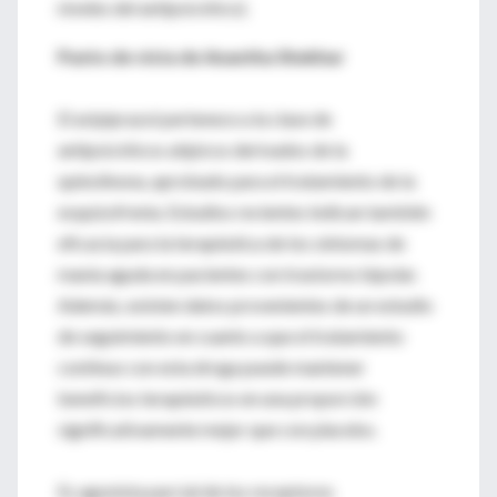
niveles del antipsicótico).
Punto de vista de Anantha Shekhar
El aripiprazol pertenece a la clase de
antipsicóticos atípicos derivados de la
quinolinona, aprobado para el tratamiento de la
esquizofrenia. Estudios recientes indican también
eficacia para la terapéutica de los síntomas de
manía aguda en pacientes con trastorno bipolar.
Además, existen datos provenientes de un estudio
de seguimiento en cuanto a que el tratamiento
continuo con esta droga puede mantener
beneficios terapéuticos en una proporción
significativamente mejor que con placebo.
Es agonista parcial de los receptores