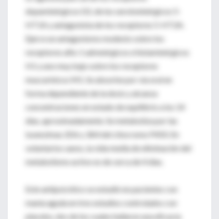
dopaminérgicos D2, de los serotoninérgicos 5-
HT1A y antagonista de los receptores 5-HT2A.
Ejerce un antagonismo modesto sobre los
receptores alfa-1 adrenérgicos e histaminérgicos
H1 y uno muy bajo sobre los receptores
muscarínicos M1. Se absorbe por vía oral en
forma dependiente de la dosis y alcanza
concentraciones en estado de equilibrio a los 14
días, aproximadamente. Se metaboliza por las
isoenzimas 2D6 y 3A4 del citocromo P450. En
voluntarios sanos, la vida media de eliminación del
metabolismo activo es de cerca de 4 días.
Este antipsicótico se estudió en pacientes con
manía aguda en tres estudios controlados con
placebo, dos de los cuales hallaron una eficacia