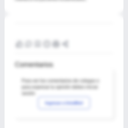
Comentarios
Para ver los comentarios de colegas o
para expresar tu opinión debes iniciar
sesión
Ingresar a IntraMed