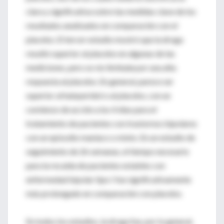
clara y significativa sobre las medidas clave de los
resultados analizados en comparación con el
placebo. El tercer estudio mostró que la droga
resultó superior al placebo en algunas de las
mediciones, pero se vio limitada por una alta
respuesta al placebo. En general, parece ser
superior al haloperidol o al placebo, con un
comienzo de acción a los 4 días para el
tratamiento de pacientes con trastornos bipolares
con un episodio maníaco o mixto. En un estudio de
seguimiento de 26 semanas, el tiempo necesario
para la recaída de pacientes estables con
enfermedad bipolar tipo I fue significativamente
más prolongado en comparación con placebo.
En todos los estudios, la droga fue, por lo general,