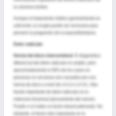
la columna lumbar.
Aunque el tratamiento médico generalmente es
suficiente, la cirugía puede ser necesaria para
prevenir la progresión de la espondilolistesis.
Dolor radicular
Hernia del disco intervertebral
. El diagnóstico
diferencial del dolor radicular es amplio, pero
aproximadamente el 90% de los casos en
personas no ancianas son causados por una
hernia de disco a nivel de L4-L5 o L5-S1. Otra
fuente importante de dolor radicular es la
estenosis foraminal (pinzamiento del nervio).
Puede o no haber un factor desencadenante. No
obstante, el factor más importante en la