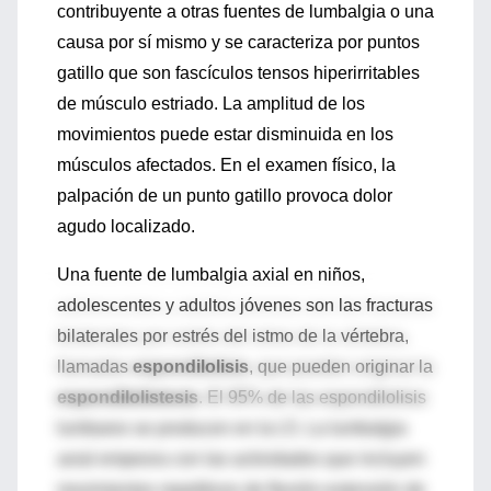
contribuyente a otras fuentes de lumbalgia o una
causa por sí mismo y se caracteriza por puntos
gatillo que son fascículos tensos hiperirritables
de músculo estriado. La amplitud de los
movimientos puede estar disminuida en los
músculos afectados. En el examen físico, la
palpación de un punto gatillo provoca dolor
agudo localizado.
Una fuente de lumbalgia axial en niños,
adolescentes y adultos jóvenes son las
fracturas
bilaterales por estrés del istmo de la vértebra,
llamadas
espondilolisis
, que pueden originar la
espondilolistesis
. El 95% de las espondilolisis
lumbares se producen en la L5. La lumbalgia
axial empeora con las actividades que incluyen
movimientos repetitivos de flexión-extensión de