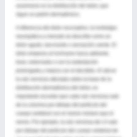
anamnesis es la distribución del dolor, que
sigue un patrón dermatómico.
A diferencia del dolor nociceptivo, la lumbalgia
neuropática a menudo se describe como un
dolor agudo, lancinante o sensación urente. El
dolor empeora al inclinarse hacia adelante,
toser, estornudar o con la sedestación
prolongada y mejora con el decúbito. Al ubicar
la raíz nerviosa afectada sobre la base de la
distribución dermatómica del dolor, es
importante recordar que cada raíz nerviosa sale
de la columna por debajo del pedículo del
cuerpo vertebral con el mismo número que el
nervio. Por ejemplo, la raíz nerviosa de L4 sale
por debajo del pedículo del cuerpo vertebral de