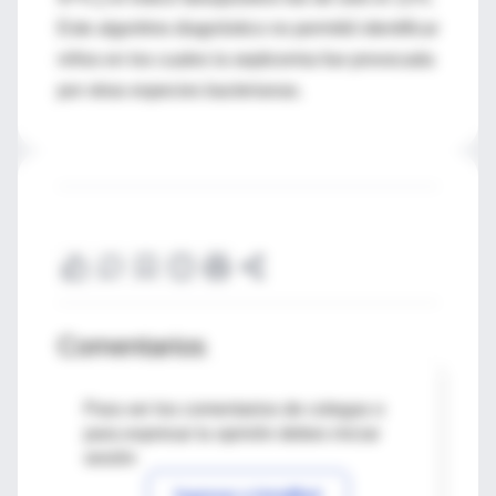
Este algoritmo diagnóstico no permitió identificar
niños en los cuales la septicemia fue provocada
por otras especies bacterianas.
Comentarios
Para ver los comentarios de colegas o
para expresar tu opinión debes iniciar
sesión
Ingresar a IntraMed