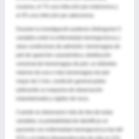
invasiva, el 7% una infección por enterovirus y
el 4% una infección por adenovirus.
Durante la investigación pudieron distinguirse 5
variables entre la enfermedad meningocócica y
otras condiciones de admisión: hemorragias de
piel de aparición característica, distribución
universal de hemorragias de piel, un diámetro
máximo de una o más hemorragias de piel
mayor de 2 mm, condición general pobre
(utilizando un esquema de observación
estandarizado) y rigidez de nuca.
Cuando se observaron más de dos de estas
variables, la probabilidad de identificar un
paciente con enfermedad meningocócica fue del
97% y el índice falsopositivo fue de sólo el 12%.