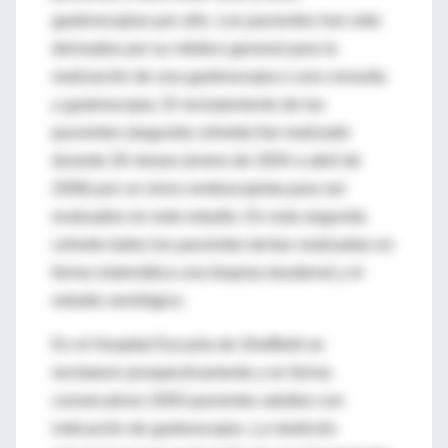
gastroscopias por año. Los pacientes han sido
derivados por su médico general para la
realización de una gastroscopia o una consulta
y gastroscopia. El reclutamiento de los
pacientes (segunda cohorte) fue realizado
durante 26 meses (enero de 2004 a abril de
2006) por un único endoscopista para ser
evaluados en este estudio. En esta segunda
cohorte todos los pacientes tenían realizadas en
forma sistemática una biopsia duodenal y el
estudio serológico.
En el Hospital Escuela de Sheffield se
reclutaron prospectivamente y en forma
consecutivos 2000 pacientes adultos con
indicación de gastroscopia. La medición