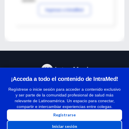
sesión
Ingresar a IntraMed
¡Acceda a todo el contenido de IntraMed!
Centro de Ayuda
Regístrese o inicie sesión para acceder a contenido exclusivo
y ser parte de la comunidad profesional de salud más
relevante de Latinoamérica. Un espacio para conectar,
Términos y condiciones
compartir e intercambiar experiencias entre colegas.
| Políticas de privacidad
Registrarse
| Todos los derechos reservados | Copyright 1997-2026
Iniciar sesión