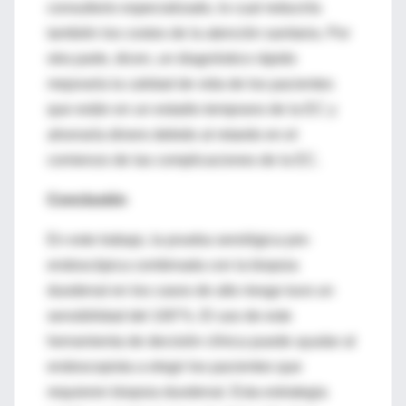
consultorio especializado, lo cual reduciría
también los costos de la atención sanitaria. Por
otra parte, dicen, un diagnóstico rápido
mejoraría la calidad de vida de los pacientes
que están en un estadio temprano de la EC y
ahorraría dinero debido al retardo en el
comienzo de las complicaciones de la EC.
Conclusión
En este trabajo, la prueba serológica pre-
endoscópica combinada con la biopsia
duodenal en los casos de alto riesgo tuvo un
sensibilidad del 100’%. El uso de este
herramienta de decisión clínica puede ayudar al
endoscopista a elegir los pacientes que
requieren biopsia duodenal. Esta estrategia