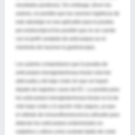
resultados positivos). Sin embargo, dicen los
autores, es posible que las razones logísticas de
este abordaje no sea aplicable para la prueba
pre-endoscópica¾es posible que no se cuente
con el perfil completo de anticuerpos en el
momento de hacerse la gastroscopia.
Los autores comprobaron que la prueba de
anticuerpos transglutaminasa tisular sola fue
adecuada y de bajo costo sin que se hayan
dejado de registrar casos de EC. La prueba para
los anticuerpos transglutaminasa tisular es la de
más bajo costo y la opción más segura, ya que
el método de inmunofluorescencia utilizado para
detectar los anticuerpos endomisiales es
subjetivo y utiliza como sustrato tejido de costo