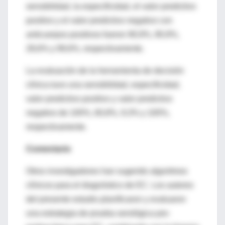
sensibilidad, la especificidad, el valor predictivo
positivo y el valor predictivo negativo con
anticuerpos positivos fueron 90,9%, 90,9%,
28,6% y 99,6%, respectivamente.
La evaluación de la herramienta de decisión
clínica tuvo una sensibilidad, especificidad,
valor predictivo positivo y valor predictivo
negativo de 100%, 60,8%, 9,3% y 100%,
respectivamente.
Comentario
Otros investigadores han sugerido algoritmos
clínicos para el diagnóstico de EC. Los autores
del presente estudio planificaron y evaluaron
una estrategia de prueba serológica pre-