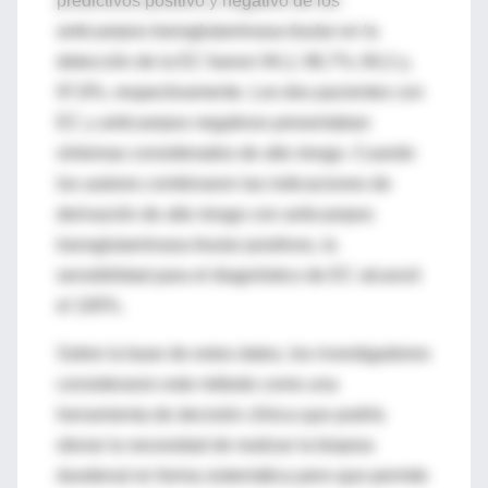
predictivos positivo y negativo de los
anticuerpos transglutaminasa tisular en la
detección de la EC fueron 94,1; 96,7%; 84,2 y,
97,8%, respectivamente. Los dos pacientes con
EC y anticuerpos negativos presentaban
síntomas considerados de alto riesgo. Cuando
los autores combinaron las indicaciones de
derivación de alto riesgo con anticuerpos
transglutaminasa tisular positivos, la
sensibilidad para el diagnóstico de EC alcanzó
el 100%.
Sobre la base de estos datos, los investigadores
consideraron este método como una
herramienta de decisión clínica que podría
obviar la necesidad de realizar la biopsia
duodenal en forma sistemática pero que permite