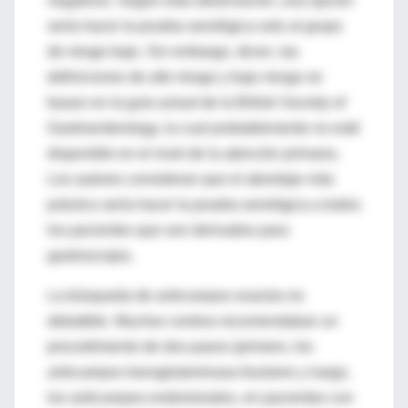
negativos. Según esta observación, una opción
sería hacer la prueba serológica solo al grupo
de riesgo bajo. Sin embargo, dicen, las
definiciones de alto riesgo y bajo riesgo se
basan en la guía actual de la British Society of
Gastroenterology, la cual probablemente no esté
disponible en el nivel de la atención primaria.
Los autores consideran que el abordaje más
práctico sería hacer la prueba serológica a todos
los pacientes que son derivados para
gastroscopia.
La búsqueda de anticuerpos exactos es
debatible. Muchos centros recomendaban un
procedimiento de dos pasos (primero, los
anticuerpos transglutaminasa tisulares y luego,
los anticuerpos endomisiales, en pacientes con