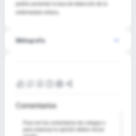
podría aumentar la tasa de detección de la
enfermedad celíaca.
Bibliografía
Comentarios
Para ver los comentarios de colegas o
para expresar tu opinión debes iniciar