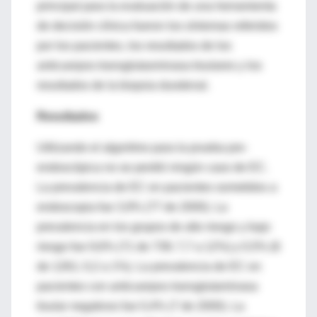
principal para la evaluación de una herramienta
de decisión clínica fueron los síntomas referidos
por los pacientes, los resultados de los
anticuerpos transglutasminasa tisulares y los
resultados de la biopsia duodenal.
Resultados
Utilizando el algoritmo para la prueba pre-
endoscópica no se perdió ningún caso de EC.
La prevalencia de EC en pacientes sometidos a
endoscopia fue 3,9% (77 de 2000). La
prevalencia en los grupos de alto riesgo y bajo
riesgo fue 9,6% (71 de 739; 7,7 a 12%) y 0,5% (6
de 1261; 0,2 a 1%). La prevalencia de EC en
pacientes con anticuerpos transglutaminasa
tisular negativos fue 0,4% (7 de 2000). La