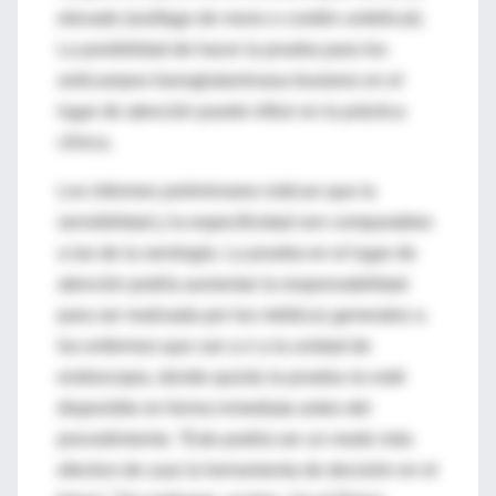
elevado (esófago de mono o cordón umbilical).
La posibilidad de hacer la prueba para los
anticuerpos transglutaminasa tisulares en el
lugar de atención puede influir en la práctica
clínica.
Los informes preliminares indican que la
sensibilidad y la especificidad son comparables
a las de la serología. La prueba en el lugar de
atención podría aumentar la responsabilidad
para ser realizada por los médicos generales a
los enfermos que van a ir a la unidad de
endoscopia, donde quizás la prueba no esté
disponible en forma inmediata antes del
procedimiento. “Esto podría ser un modo más
efectivo de usar la herramienta de decisión en el