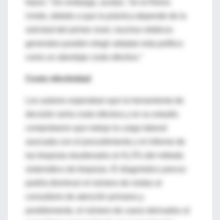
futuro.” Sin embargo, acotan, “en el Reino
Unido, debido a que la práctica depende de la
solicitud del primer nivel, muchos médicos
generales pueden elegir adoptar esta política
como un abordaje costo efectivo.”
Costo efectividad
Los autores esperaban que la herramienta de
decisión sería costo efectiva y en su estudio
comprobaron que redujo la carga laboral
asociada con el procedimiento y el informe de
las biopsias duodenales al 41,5% del método
sistemático de biopsias. El diagnóstico precoz
podría disminuir el número de visitas al
consultorio de atención primaria y,
posiblemente, el número de casos derivados al