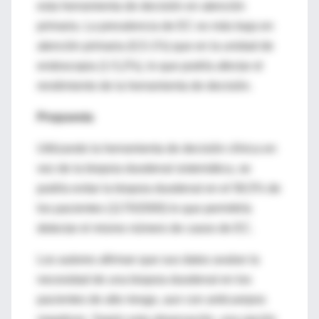
esta herramienta de decisión en atención
primaria. La prevalencia de EC es más baja en
atención primaria (0,5-1%) que en la unidad de
endoscopia (1-5,2%), lo que podría afectar el
rendimiento de la herramienta de decisión.
Propuesta
Utilizando la herramienta de decisión clínica en
vez de la biopsia duodenal sistemática, se
podría evitar la biopsia duodenal en el 58,5% de
los pacientes (1170/2000) lo que permitiría
detectar el mismo número de casos de EC.
Los autores afirman que sus datos avalan la
necesidad de una biopsia duodenal en los
pacientes de alto riesgo, aun con anticuerpos