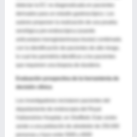
detectar la EC no diagnosticada en pacientes
derivados para un estudio gastroscópico. Los
autores proponen la realización de una prueba
serológica pre-endoscópica (usando
anticuerpos transglutaminasa tisular) combinada
con la identificación de pacientes de alto riesgo,
lo cual les permitiría identificar a los pacientes
que requieren una biopsia de duodeno.
Evaluación prospectiva de la herramienta de
decisión clínica
Los investigadores reclutaron pacientes del
departamento de endoscopia del Royal
Hallamshire Hospital, en Sheffield. Este centro
asiste a una población de alrededor de 250.000
personas y hace entre 5000 y 6000