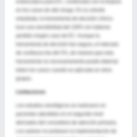
endoscópica para EC, combinada con la biopsia
en los casos de alto riesgo. En la cohorte
estudiada, la herramienta de decisión clínica
tuvo una sensibilidad del 100% sin haberse
perdido ningún caso de EC. Aunque la
herramienta de decisión fue segura, el intervalo
de confianza fue del 5%, de manera que esta
herramienta no necesariamente puede detectar
todos los casos cuando es aplicada en otros
grupos.
Limitaciones
Los estudios serológicos se realizaron en
pacientes atendidos en el segundo nivel
derivados del consultorio de atención primaria.
Los autores no probaron la implementación de